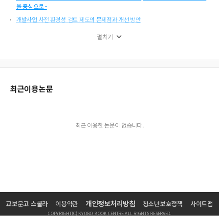
을 중심으로 -
개발사업 사전 환경성 검토 제도의 문제점과 개선 방안
건설업체의 경쟁구조 분석 : 적정 업체수 추정
펼치기
건설현장의 외국인근로자 활용 실태 및 개선 방향
분리발주제도의 문제점과 개선방안
건설기능인력의 수급실태 및 대응방안
건설폐기물의 재활용 촉진을 위한 법제 정비 방안
최근이용논문
생산성 향상을 통한 건설현장 기능인력 수요 절감 방안 - 문제 제기 및 연구 방향 제
시 -
국내외 분쟁해결조항의 비교ㆍ분석 및 향후 개선방향
최근 이용한 논문이 없습니다.
『공사계약일반조건』의 문제점 및 개선방안
건설공사 품질검사ㆍ시험 업무의 하도급(outsourcing) 방안
건설시장 규모관련 통계 현황과 새로운 통계구축 방안
대한 주택공사 사례를 통한 공공공사 가격결정구조의 실태 분석
건설 하도급의 통계와 시사점
근로시간 단축에 따른 건설업 파급효과 및 대응방안
개인정보처리방침
교보문고 스콜라
이용약관
청소년보호정책
사이트맵
다세대ㆍ다가구 주택 건축동향 분석
COPYRIGHT(C) KYOBO BOOK CENTRE ALL RIGHTS RESERVED.