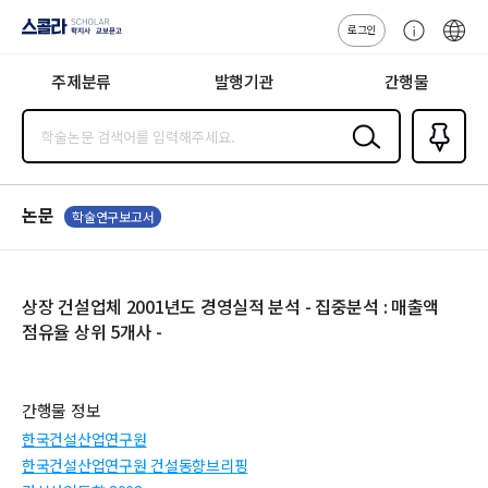
로그인
스콜라
고
ENG
SCHOLAR 학
객
지사·교보문고
주제분류
발행기관
간행물
센
터
검색
즐겨찾
기
0
논문
학술연구보고서
상장 건설업체 2001년도 경영실적 분석 - 집중분석 : 매출액
점유율 상위 5개사 -
간행물 정보
한국건설산업연구원
한국건설산업연구원 건설동향브리핑