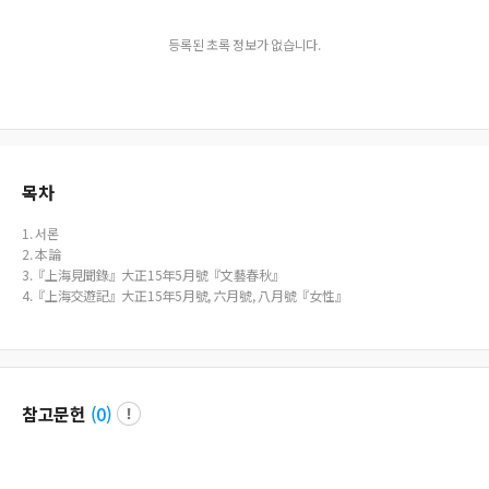
등록된 초록 정보가 없습니다.
목차
1. 서론
2. 本論
3.『上海見聞錄』大正15年5月號『文藝春秋』
4.『上海交遊記』大正15年5月號, 六月號, 八月號『女性』
참고문헌
(
0
)