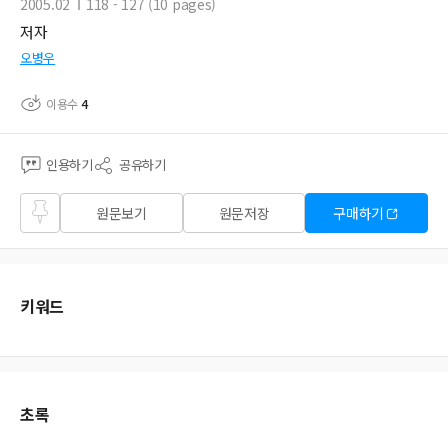
2005.02
118 - 127 (10 pages)
저자
오병우
이용수
4
인용하기
공유하기
즐겨
원문보기
원문저장
구매하기
찾기
키워드
초록