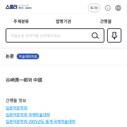
로그인
스콜라
고
ENG
SCHOLAR 학
객
지사·교보문고
주제분류
발행기관
간행물
센
터
검색
즐겨찾
기
0
논문
학술대회자료
谷崎潤一郞와 中國
간행물 정보
일본어문학회
일본어문학회 국제학술대회
일본어문학회 2005년도 동계 국제학술대회