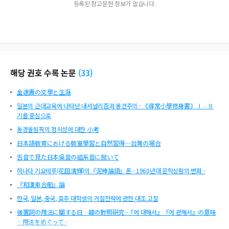
등록된 참고문헌 정보가 없습니다.
해당 권호 수록 논문
(
33
)
金達壽の文學と生涯
일본의 근대교육에 나타난 내셔널리즘과 봉건주의 - 《尋常小學修身書》ⅠㆍⅡ
기를 중심으로
동경올림픽의 정치성에 대한 小考
日本語敎育における敎室學習と自然習得―台灣の場合
舌音で見た日本吳音の祖系音に就いて
하나다 기요테루(花田淸輝)의『泥棒論語』론 - 1960년대 문학상황의 변화 -
『和漢乘合船』論
한국, 일본, 중국, 호주 대학생의 거절전략에 관한 대조 고찰
後置詞の用法に關する日ㆍ韓の對照硏究 -『에 대해서』『에 관해서』の意味
ㆍ用法をめぐって -