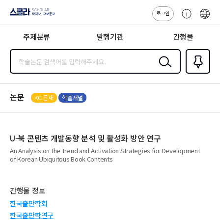
로그인
스콜라
고
ENG
SCHOLAR 학
객
지사·교보문고
주제분류
발행기관
간행물
센
터
검색
즐겨찾
기
0
논문
KCI등재
학술저널
U-북 콘텐츠 개발동향 분석 및 활성화 방안 연구
An Analysis on the Trend and Activation Strategies for Development
of Korean Ubiquitous Book Contents
간행물 정보
한국출판학회
한국출판학연구