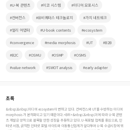
#U-북 콘텐츠
#이코 시스템
#미디어 모포시스
#컨버전스
#유비쿼터스 테크놀로지
#가치 네트워크
#얼리 어댑터
#U-book contents
#ecosystem
#convergence
#media morphosis
#UT
#B2B
#B2C
#OSMU
#OSMP
#OSMS
#value network
#SWOT analysis
#early adapter
초록
&nbsp;&nbsp;미디어 ecosystem이 변하고 있다. 컨버전스와 UT를 수반하는 미디어
morphosis 가 본격화되고 있기 때문이다.<BR>&nbsp;&nbsp;이에 따라 U-북 콘텐
츠 개발은 양적으로 괄목할 만한 성장을 추동하고 있다. U-북포털 업계를 중심으로, 인
터넷 서점, 굵직한 인터넷 포털 사이트와 이동통신업계가 앞다투어 U-북 수급시장에 뛰