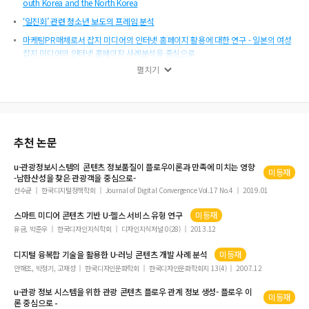
outh Korea and the North Korea
‘일진회’ 관련 청소년 보도의 프레임 분석
마케팅PR매체로서 잡지 미디어의 인터넷 홈페이지 활용에 대한 연구 - 일본의 여성
잡지 미디어의 인터넷 홈페이지 사례분석을 중심으로
펼치기
전자책 콘텐츠의 이용자 증대에 관한 연구 - 접근성의 확대를 중심으로
추천 논문
u
-관광정보시스템의
콘텐츠
정보품질이 플로우이론과 만족에 미치는 영향
미등재
-남한산성을 찾은 관광객을 중심으로-
선수균
한국디지털정책학회
Journal of Digital Convergence Vol.17 No.4
2019.01
스마트 미디어
콘텐츠
기반
U
-헬스 서비스 유형 연구
미등재
유금, 박준우
한국디자인지식학회
디자인지식저널 0(28)
2013.12
디지털 융복합 기술을 활용한
U
-러닝
콘텐츠
개발 사례 분석
미등재
안해조, 박정기, 고재성
한국디자인문화학회
한국디자인문화학회지 13(4)
2007.12
u
-관광 정보 시스템을 위한 관광
콘텐츠
플로우 관계 정보 생성- 플로우 이
미등재
론 중심으로 -