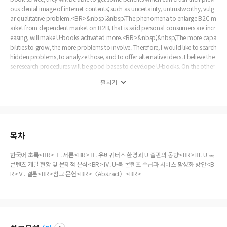
ous denial image of internet contents; such as uncertainty, untrustworthy, vulg
ar qualitative problem.<BR>&nbsp;&nbsp;The phenomena to enlarge B2C m
arket from dependent market on B2B, that is said personal consumers are incr
easing, will make U-books activated more.<BR>&nbsp;&nbsp;The more capa
bilities to grow, the more problems to involve. Therefore, I would like to search
hidden problems, to analyze those, and to offer alternative ideas. I believe the
se research procedures will be good bases to develope U-books. On the other
hand, importance of U-book contents as OS caught my attention to qualitativ
펼치기
e problems than quantitative increasement, then, I investigated the identity of
U-book contents and analyzed qualitative positioning of U-books.<BR>&nbs
p;&nbsp;Thus, I got some results about limitations of U-book contents from t
he present production and supply in viewpoint of companies, also create so
me alternative ideas as the possibility to overcome the limitations.<BR>&nbs
p;&nbsp;Discussing the results, I suggest that it is worthier to conduct U-book c
목차
ontents by publishing companies than any other business. Upon the importan
ce of U-book contents as OS, eventually the publishers can contribute to qualit
한국어 초록<BR>Ⅰ. 서론<BR>Ⅱ. 유비쿼터스 환경과 U-출판의 동향<BR>Ⅲ. U-북
ative development. For the desirable participation of them, I also propose gov
콘텐츠 개발 현황 및 문제점 분석<BR>Ⅳ. U-북 콘텐츠 수급과 서비스 활성화 방안<B
ernmental active supports and activated concerned infrastructures.
R>Ⅴ. 결론<BR>참고 문헌<BR>〈Abstract〉<BR>