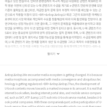
어들고 있는 현실이다. 인터넷 관련업계의 적극적 개입은 다원화된 콘텐츠 확보라는 외
적 명분 이면에 신뢰성 있는 U-북 콘텐츠의 수급을 계기로 e-콘텐츠 전반에 만연돼 있던
기존의 불확실성, 불신뢰성, 저급한 질적 문제 등의 부정적 이미지를 쇄신할 수 있는 근
간으로서 작용할 이점이 있다.<BR>&nbsp;&nbsp;U-북은 그간의 B2B의존 마케팅으
로부터 B2C시장 확대로 개인독자 수요를 창출해감에 따라 더욱 활성화될 전망이다. 본
연구에서는 성장가능성이 크면 클수록, 그 이면의 문제점을 색출해내어 분석하고 대응
방안을 모색하는 것이 더 큰 발전을 위한 전제가 된다고 본다. 동시에, U-북 콘텐츠가 O
S로서 갖는 중요성에 입각하여 양적 성장보다는 질적 문제에 주목, U-북 콘텐츠의 아이
덴터티 규명 및 질적 포지셔닝 전환가능성을 현황을 통해 분석하였다. 수급문제에 관하
여, U-북 콘텐츠가 갖는 한계를 업계의 생산 및 수급현황 그리고 독자의 수용현황을 통
해 분석하고, 이 한계를 극복할 가능성을 대응방안을 통해 파악하고자 하였다.<BR>&
nbsp;&nbsp;논의 결과, U-북 콘텐츠가 OS로서 갖는 중요성 제고 및 이에 대한 주도는
펼치기
그 누구보다도 출판사에 의해 이루어져야 결과적으로 콘텐츠의 질적 향상에 이바지할
수 있으며, 이를 위한 정책 지원 및 인프라의 활성화를 제언한다.
&nbsp;&nbsp;We encounter media ecosystem is getting changed. It is because
media morphosis accompanied with media convergence and ubiquitous tec
hnology is getting regularized.<BR>&nbsp;&nbsp;Thus, the development of
U-book contents moves towards a marked increase in its amount. It is real that
internet book sellers, leading internet portal sites, and mobile service compani
es(; such as SKT, KTF &amp; LGT) rush into U-book service market, besides U-b
ook portal companies. With these companies&quot; active participation of U-
book service, they will be able to get some benefits which can crush their previ