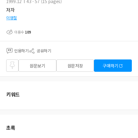
1999.12
43 - 57 (15 pages)
저자
이영철
이용수
109
인용하기
공유하기
즐겨
원문보기
원문저장
구매하기
찾기
키워드
초록