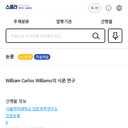
로그인
스콜라
고
ENG
SCHOLAR 학
객
지사·교보문고
주제분류
발행기관
간행물
센
터
검색
즐겨찾
기
0
논문
KCI등재
학술저널
William Carlos Williams의 시론 연구
간행물 정보
서울여자대학교 인문과학연구소
인문논총
6