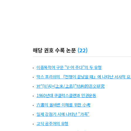
해당 권호 수록 논문
(
22
)
이중목적어 구문 "V-어 주다"의 두 유형
막스 프리쉬의 『전쟁이 끝났을 때』에 나타난 서사적 
对“{V/A}+{上来/上去}”结构的语义研究
1960년대 쿠클럭스클랜과 민권운동
六書의 올바른 이해를 위한 小考
일제 강점기 시에 나타난 "가족"
고딕 공주어의 유형