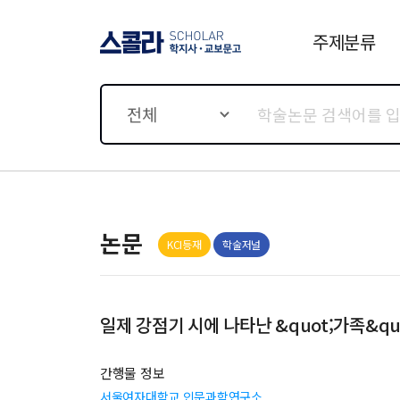
주제분류
스콜라 SCHOLAR 학지사·
교보문고
전체
논문
KCI등재
학술저널
일제 강점기 시에 나타난 &quot;가족&qu
간행물 정보
서울여자대학교 인문과학연구소