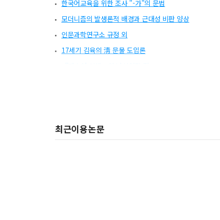
한국어교육을 위한 조사 "-가"의 문법
모더니즘의 발생론적 배경과 근대성 비판 양상
인문과학연구소 규정 외
17세기 김육의 淸 문물 도입론
『제스처 인생』의 낯설어진 집
조나단 에드워즈의 후천년설 연구
말라얄람어의 율격구조
Contact between Language - The Influence of J
최근이용논문
反事実的条件文に関する一考察
"소수성관" 문과급제자의 거주지 실태 연구
清末韩中对东北朝鲜族之政策
18세기 前半의 중국문학
燕巖 朴趾源의 文學과 文學治療
기독교교육에 있어서 공동체교육의 의미