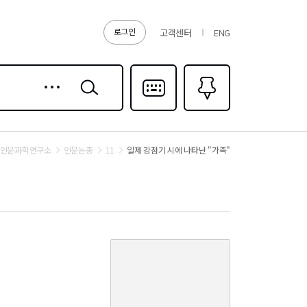
로그인
고객센터
ENG
상세
검색
검색
다국어입력
즐겨찾기
0
 인문과학연구소
인문논총
11
일제 강점기 시에 나타난 "가족"
커
버
이
미
지
없