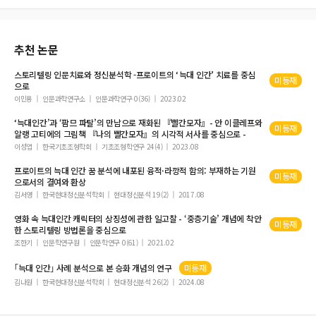
on the Visibility of the Dative Experiencer
추천 논문
스토리텔링 인문치료와 정신분석학 -프로이트의 ‘
늑대
인간
’ 치료를 중심
미등재
으로
이민용
인문과학연구소
인문과학연구 0(36)
2023.02
‘
늑대인간
’과 ‘팜므 파탈’의 만남으로 재화된 『빨간모자』- 안 이클레프와
미등재
알랭 고티에의 그림책 『나의 빨간모자』의 시각적 서사를 중심으로 -
이성엽
한국기초조형학회
기초조형학연구 24(4)
2023.08
프로이트의
늑대
인간
꿈 분석에 내포된 융적·라깡적 함의: 부재하는 기원
미등재
으로서의 결여와 환상
김서영
한국현대정신분석학회
현대정신분석 19(2)
2017.08
영화 속
늑대인간
캐릭터의 상징성에 관한 일고찰 - ‘중층기술’ 개념에 착안
미등재
한 스토리텔링 방법론을 중심으로
조한기
인문학연구원
인문학연구 0(61)
2021.02
｢
늑대
인간
｣ 사례 분석으로 본 승화 개념의 연구
미등재
김나원
한국현대정신분석학회
현대정신분석 26(2)
2024.08