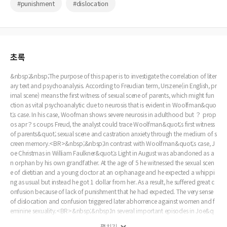
#punishment
#dislocation
초록
&nbsp;&nbsp;The purpose of this paper is to investigate the correlation of liter
ary text and psychoanalysis. According to Freudian term, Urszene(in English, pr
imal scene) means the first witness of sexual scene of parents, which might fun
ction as vital psychoanalytic clue to neurosis that is evident in Woolfman&quo
t;s case. In his case, Woofman shows severe neurosis in adulthood but ？ prop
os apr？s coups Freud, the analyst could trace Woolfman&quot;s first witness
of parents&quot; sexual scene and castration anxiety through the medium of s
creen memory.<BR>&nbsp;&nbsp;In contrast with Woolfman&quot;s case, J
oe Christmas in William Faulkner&quot;s Light in August was abandoned as a
n orphan by his own grandfather. At the age of 5 he witnessed the sexual scen
e of dietitian and a young doctor at an orphanage and he expected a whippi
ng as usual but instead he got 1 dollar from her. As a result, he suffered great c
onfusion because of lack of punishment that he had expected. The very sense
of dislocation and confusion triggered later abhorrence against women and f
eminine sexuality.<BR>&nbsp;&nbsp;In several important episodes in Joe&q
uot;s rootless and wandering life I can trace the impact of the primal scene an
펼치기