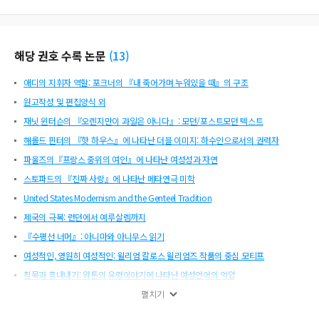
해당 권호 수록 논문
(
13
)
애디의 지휘자 역할: 포크너의 『내 죽어가며 누워있을 때』의 구조
원고작성 및 편집양식 외
재닛 윈터슨의 『오렌지만이 과일은 아니다』: 모던/포스트모던 텍스트
해롤드 핀터의 『핫 하우스』에 나타난 더블 이미지: 하수인으로서의 권력자
파울즈의『프랑스 중위의 여인』에 나타난 여성성과 자연
스토파드의 『진짜 사랑』에 나타난 메타연극 미학
United States Modernism and the Genteel Tradition
제국의 극복: 런던에서 예루살렘까지
『수평선 너머』: 아니마와 아니무스 읽기
여성적인, 영원히 여성적인: 윌리엄 칼로스 윌리엄즈 작품의 중심 모티프
침묵과 흉내내기: 워튼의 유령이야기에 나타난 여성언어의 억압
늑대인간과 조우 크리스머스: 원장면을 중심으로
펼치기
An Integrated Study of Quirky Subjects in Natural Languages (Ⅱ) - Focusing