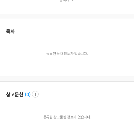
d related psychological trauma in Joe&quot;s psyche. By juxtaposing two pri
mal scenes and two persons&quot; psyche I can explore a profound vehicle t
o enrich the meaning of literature.
목차
등록된 목차 정보가 없습니다.
참고문헌
(
0
)
등록된 참고문헌 정보가 없습니다.