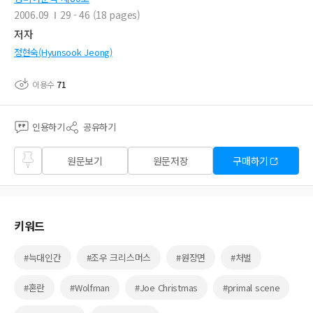
2006.09
29 - 46 (18 pages)
저자
정현숙(Hyunsook Jeong)
이용수
71
인용하기
공유하기
즐겨
원문보기
원문저장
구매하기
찾기
키워드
#늑대인간
#조우 크리스머스
#원장면
#처벌
#혼란
#Wolfman
#Joe Christmas
#primal scene