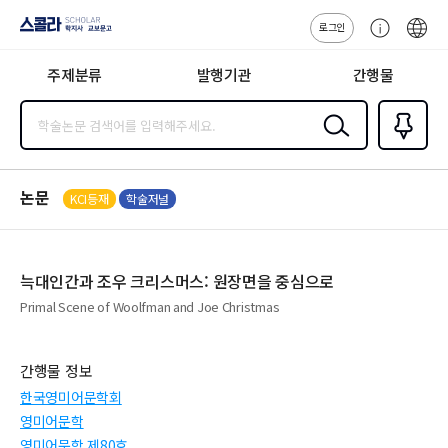
로그인
스콜라
고
ENG
SCHOLAR 학
객
지사·교보문고
주제분류
발행기관
간행물
센
터
검색
즐겨찾
기
0
논문
KCI등재
학술저널
늑대인간과 조우 크리스머스: 원장면을 중심으로
Primal Scene of Woolfman and Joe Christmas
간행물 정보
한국영미어문학회
영미어문학
영미어문학 제80호