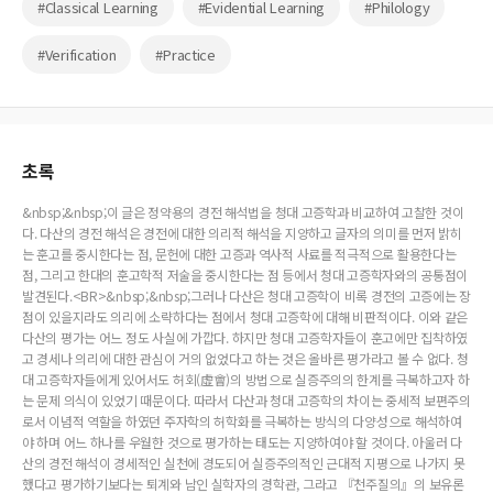
#Classical Learning
#Evidential Learning
#Philology
#Verification
#Practice
초록
&nbsp;&nbsp;이 글은 정약용의 경전 해석법을 청대 고증학과 비교하여 고찰한 것이
다. 다산의 경전 해석은 경전에 대한 의리적 해석을 지양하고 글자의 의미를 먼저 밝히
는 훈고를 중시한다는 점, 문헌에 대한 고증과 역사적 사료를 적극적으로 활용한다는
점, 그리고 한대의 훈고학적 저술을 중시한다는 점 등에서 청대 고증학자와의 공통점이
발견된다.<BR>&nbsp;&nbsp;그러나 다산은 청대 고증학이 비록 경전의 고증에는 장
점이 있을지라도 의리에 소략하다는 점에서 청대 고증학에 대해 비판적이다. 이와 같은
다산의 평가는 어느 정도 사실에 가깝다. 하지만 청대 고증학자들이 훈고에만 집착하였
고 경세나 의리에 대한 관심이 거의 없었다고 하는 것은 올바른 평가라고 볼 수 없다. 청
대 고증학자들에게 있어서도 허회(虛會)의 방법으로 실증주의의 한계를 극복하고자 하
는 문제 의식이 있었기 때문이다. 따라서 다산과 청대 고증학의 차이는 중세적 보편주의
로서 이념적 역할을 하였던 주자학의 허학화를 극복하는 방식의 다양성으로 해석하여
야 하며 어느 하나를 우월한 것으로 평가하는 태도는 지양하여야 할 것이다. 아울러 다
산의 경전 해석이 경세적인 실천에 경도되어 실증주의적인 근대적 지평으로 나가지 못
했다고 평가하기보다는 퇴계와 남인 실학자의 경학관, 그라고 『천주질의』의 보유론