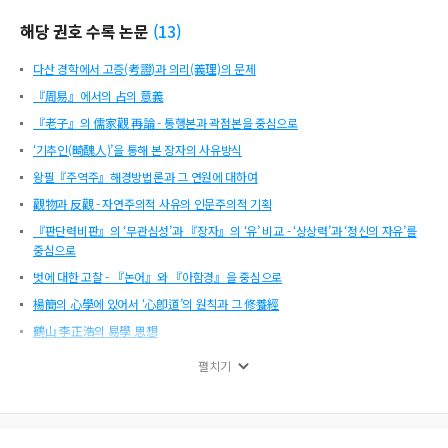
해당 권호 수록 논문
(
13
)
다산 경학에서 고증(考證)과 의리(義理)의 문제
『周易』에서의 占의 意義
『老子』의 儒家觀 再論 - 통행본과 곽점본을 중심으로
‘기추인(畸醜人)’을 통해 본 장자의 사유방식
왕필『주역주』해경방법론과 그 연원에 대하여
觀物과 反觀 - 자연주의적 사유의 인문주의적 기획
『판단력비판』의 ‘무관심성’과 『장자』의 ‘유’ 비교 - ‘상상력’과 ‘정신의 자유’를
중심으로
벗에 대한 고찰 - 『논어』와 『아함경』을 중심으로
楊簡의 心學에 있어서 ‘心卽道’의 원칙과 그 修養經
鶴山 李正浩의 易學 思想
중국 고대 感應觀의 형성 - 주요 개념과의 관계를 중심으로
펼치기
韓國東洋哲學會 회칙 외
동산 유인식의 계몽운동과 유교개혁론 - 정재 학파의 유교개혁론 연구(2)