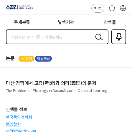
로그인
스콜라
고
ENG
SCHOLAR 학
객
지사·교보문고
주제분류
발행기관
간행물
센
터
검색
즐겨찾
기
0
논문
KCI등재
학술저널
다산 경학에서 고증(考證)과 의리(義理)의 문제
The Problem of Philology in Dasan&quot;s Classical Learning
간행물 정보
한국동양철학회
동양철학
東洋哲學 第26輯