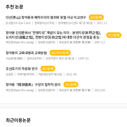
추천 논문
다산(茶山)
정약용
과 베카리아의 범죄와 형벌 사상 비교연구
KCI등재
오규철(Oh Kyu-Chul)
한국범죄심리학회
한국범죄심리연구 제7권 제3호
2011.12
정약용
인성론에서 ‘천명지성’ 개념이 갖는 의미 - 본연지성(本然之性),
KCI등재
도의지성(道義之性), 천명지성(天命之性)에 대한 다산의 관점을 중심으
로
백민정(Baek Min-Jeong)
한국동양철학회
동양철학 東洋哲學 第28輯
2007.12
정약용
의 교육내용과 교육방법
KCI우수등재
이순형(李順炯)
한국교육학회
교육학연구 제35권 제1호
1997.01
조선후기의 차문화 연구
KCI등재
김효정
국제차문화학회
차문화산업학 제18집
2011.06
정약용
『經世遺表』구성의 철학적 원리
KCI등재
백민정(Baek Min-Jeong)
한국동양철학회
동양철학 東洋哲學 第37輯
2012.06
최근이용논문