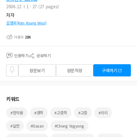
2006.12
1 - 27 (27 pages)
저자
김영우(Kim Young Woo)
이용수
286
인용하기
공유하기
즐겨
원문보기
원문저장
구매하기
찾기
키워드
#정약용
#경학
#고증학
#고증
#의리
#실천
#Dasan
#Chong Yagyong