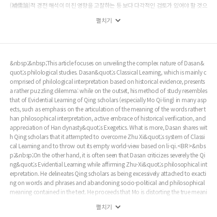
(補儒論)적 경전 해석이 미친 영향을 고찰하는 등 보다 다각적인 검토가 있어야 할 것으
로 생각한다.<BR>&nbsp;&nbsp;다산의 경학은 청대 고증학의 훈고적 방법을 충분히
펼치기
활용하면서도, 성리학과는 다른 새로운 형이상학과 이에 기초한 윤리론을 체계화하여
이루어진 것이었다. 흔히 다산의 경학은 경세에 대한 실천적 관심이 강하게 투영된 것이
사실이지만, 그러나 그것이 이론적인 엄밀성의 포기를 통해 얻어진 것은 아니었다. 오히
려 그가 비판했던 성리학의 주요한 관심이었던 인간론과 본성론에 대한 이론적 탐구에
의해 뒷받침된 것이었다.
&nbsp;&nbsp;This article focuses on unveiling the complex nature of Dasan&
quot;s philological studies. Dasan&quot;s Classical Learning, which is mainly c
omprised of philological interpretation based on historical evidence, presents
a rather puzzling dilemma: while on the outset, his method of study resembles
that of Evidential Learning of Qing scholars (especially Mo Qi-ling) in many asp
ects, such as emphasis on the articulation of the meaning of the words rather t
han philosophical interpretation, active embrace of historical verification, and
appreciation of Han dynasty&quot;s Exegetics. What is more, Dasan shares wit
h Qing scholars that it attempted to overcome Zhu Xi&quot;s system of Classi
cal Learning and to throw out its empty world-view based on li-qi.<BR>&nbs
p;&nbsp;On the other hand, it is often seen that Dasan criticizes severely the Qi
ng&quot;s Evidential Learning while affirming Zhu-Xi&quot;s philosophical int
erpretation. He delineates Qing scholars as being excessively attached to exacti
ng on words and phrases and abandoning socio-political and philosophical
meaning contained in the text. He proceeds that Mo is distorting the true meani
ng of Zhu-Xi&quot;s ethical system for the sake of criticizing him. However, it is
펼치기
rather unfair treatment, for Qing scholars also had their own problematik(虛