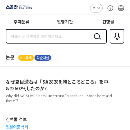
로그인
스콜라
고
ENG
SCHOLAR 학
객
지사·교보문고
주제분류
발행기관
간행물
센
터
검색
즐겨찾
기
0
논문
KCI등재
학술저널
なぜ夏目漱石は『&#28288;韓ところどころ』を中
&#26029;したのか?
Why did NATSUME Soseki interrrupt “Manchuria - Korea here and
there”?
간행물 정보
일본어문학회