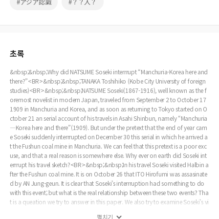
#アジア認識
#？？入？
초록
&nbsp;&nbsp;Why did NATSUME Soseki interrrupt “Manchuria-Korea here and
there?”<BR>&nbsp;&nbsp;TANAKA Toshihiko (Kobe City University of foreign
studies)<BR>&nbsp;&nbsp;NATSUME Soseki(1867-1916), well known as the f
oremost novelist in modern Japan, traveled from September 2 to October 17
1909 in Manchuria and Korea, and as soon as returning to Tokyo started on O
ctober 21 an serial account of his travels in Asahi Shinbun, namely “Manchuria
―Korea here and there”(1909). But under the pretext that the end of year cam
e Soseki suddenly interrrupted on December 30 this serial in which he arrived a
t the Fushun coal mine in Manchuria. We can feel that this pretext is a poor exc
use, and that a real reason is somewhere else. Why ever on earth did Soseki int
errrupt his travel sketch?<BR>&nbsp;&nbsp;In his travel Soseki visited Halbin a
fter the Fushun coal mine. It is on October 26 that ITO Hirofumi was assasinate
d by AN Jung-geun. It is clear that Soseki’s interrruption had something to do
with this event; but what is the real relationship between these two events? Tha
t is a queation we try to answer in this paper. We also try to examine Soseki’s vi
sion of Asia(China and Korea) as well as of the Occident.
펼치기