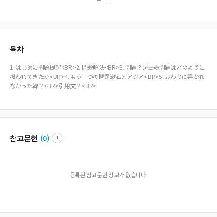
목차
1. はじめに――問題提起<BR>2. 問題解決<BR>3. 問題？況――この問題はどのように
扱われてきたか<BR>4. もう一つの問題――漱石とアジア<BR>5. おわりに――書かれ
なかった韓？<BR>引用文？<BR>
참고문헌
(
0
)
등록된 참고문헌 정보가 없습니다.