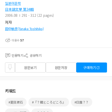
일본어문학
日本語文學 第34輯
2006.08
291 - 312 (22 pages)
저자
田中敏彦(Tanaka Toshihiko)
이용수
57
인용하기
공유하기
즐겨
원문보기
원문저장
구매하기
찾기
키워드
#夏目漱石
#『？韓ところどころ』
#日露？？