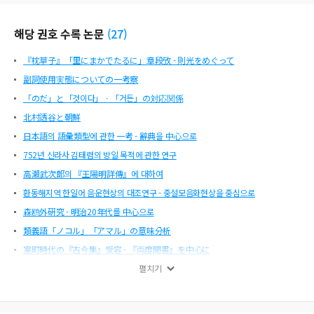
해당 권호 수록 논문
(
27
)
『枕草子』「里にまかでたるに」章段攷 - 則光をめぐって
副詞使用実態についての一考察
「のだ」と「것이다」ㆍ「거든」の対応関係
北村透谷と朝鮮
日本語의 語彙類型에 관한 一考 - 辭典을 中心으로
752년 신라사 김태렴의 방일 목적에 관한 연구
高瀨武次郞의 『王陽明詳傳』에 대하여
환동해지역 한일어 음운현상의 대조연구 - 중설모음화현상을 중심으로
森鸥外硏究 - 明治20年代를 中心으로
類義語「ノコル」「アマル」の意味分析
室町時代の『古今集』受容 - 『両度聞書』を中心に
谷崎潤一郎の支那劇 - 作品『支那劇を觀る記』を中心に
펼치기
李恢成文学におけるサハリンの風景 - 李恢成の初期の作品をめぐって -
일본어문학회 회칙 외