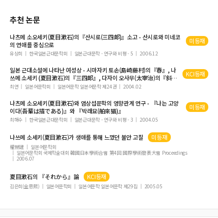
한국의 독도영토문제 해결을 위한 小考 - 과제와 전망에 관해서
추천 논문
言語変種に対する韓国人日本語学習者の意識と日本語教育の対応
「通俗道德」의 歷史性에 관한 一考察
나츠메 소오세키(
夏目漱石
)의『산시로(三四郞)』소고 - 산시로와 미네코
미등재
의 연애를 중심으로
영화에 나타난 한일 신체 언어의 의사소통 기능
유상희
한국일본근대문학회
일본근대문학 - 연구와 비평 - 5
2006.12
『日本書紀』無書名分註の区分と特徴
일본 근대소설에 나타난 여성상 - 시마자키 토손(島崎藤村)의『春』, 나
なぜ夏目漱石は『満韓ところどころ』を中断したのか?
KCI등재
쓰메 소세키 (
夏目漱石
)의『三四郞』, 다자이 오사무(太宰治)의『斜
陽』을 중심으로 -
日本 象徵天皇制의 支持基盤과 手段에 관한 硏究
최연
일본어문학회
일본어문학 일본어문학 제24권
2004.02
韓國の鵄述嶺望夫石(堤上)說話と日本の｢さよ姫｣説話の伝承のあり方
나츠메 소오세키(
夏目漱石
)와 염상섭문학의 영향관계 연구 - 『나는 고양
미등재
이다(吾輩は描である)』와 『박래묘(舶來猫)』
三島由紀夫『春の雪』論 - 「男の物語」における女たちについて
최해수
한국일본근대문학회
일본근대문학 - 연구와 비평 - 3
2004.05
田中英光の中国従軍背景の作品考察
나쓰메 소세키(
夏目漱石
)가 생애를 통해 느꼈던 불안 고찰
미등재
日本語の習得研究の現状と課題
權赫建
일본어문학회
중국 호랑이설화의 한일 수용양상 비교연구 - 「신도징(申屠澄)」과 「호화(虎
일본어문학회 국제학술대회 韓國日本學術合會 第4回 國際學術發表大會 Proceedings
2006.07
禍)」설화를 중심으로
女人禁制の実際 - 大相撲の土俵を中心に -
夏目漱石
의 『それから』論
KCI등재
김은희(金恩熙)
일본어문학회
일본어문학 일본어문학 제29집
2005.05