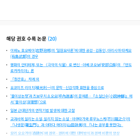
해당 권호 수록 논문
(
20
)
이와노 호오메이(岩野泡鳴)의 ‘일원묘사론’에 대한 공감 - 김동인, 아리시마 타케오
(有島武郞)의 경우
평화의 안티테제, 또는 〈극악의 식물〉로 변신 - 아베 코오보(安部公房)의 「덴도
로카카리야」론
「창간호」 차례 외
요코미츠 리이치(橫光利一)의 문학 - 신감각파 표현을 중심으로
‘몰이상논쟁’과 츠보우치 쇼오요(坪內逍遙)의 문예론 - 『소설신수(小說神髓)』에
서 ‘몰이상(沒理想)’으로
일본 근대단가의 연작기법 발생에 대한 고찰
교과서에 실리는 소설, 실리지 않는 소설 - 아쿠타가와 류우노스케(芥川龍之介)의
「나생문(羅生門)」과 야마다 에이미(山田詠美)의 『나는 공부를 못한다』
모리 오오가이(森鷗外)와 권위 - 권위에 대한 대처방식과 권력 비판의 양상