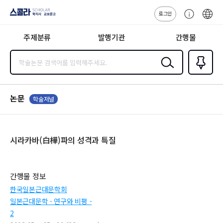
로그인
스콜라
고
ENG
SCHOLAR 학
객
지사·교보문고
주제분류
발행기관
간행물
센
터
검색
즐겨찾
기
0
논문
학술저널
시라카바(白樺)파의 성격과 특질
간행물 정보
한국일본근대문학회
일본근대문학 - 연구와 비평 -
2