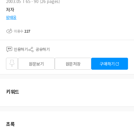
2003.05
65 - 90 (26 pages)
저자
왕태웅
이용수
227
인용하기
공유하기
즐겨
원문보기
원문저장
구매하기
찾기
키워드
초록