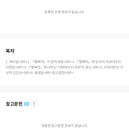
등록된 초록 정보가 없습니다.
목차
1. 머리말<BR>2. 『행복자』의 창작과정<BR>3. 『행복자』에 있어서 사네아츠의
다면성<BR>4. 『행복자』에 나타난 ‘아타라시키 무라’의 정신<BR>5. 사네아츠의 이
상적 인간상<BR>6. 맺음말<BR>참고문헌<BR>
참고문헌
(
0
)
등록된 참고문헌 정보가 없습니다.