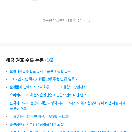
등록된 참고문헌 정보가 없습니다.
해당 권호 수록 논문
(
16
)
출판디자인용 한글 궁서체 폰트에 관한 연구
2007년도 社團法人韓國出版學會 任員 名單 외
출판문화 안에서의 의사소통과 미디어 융합의 상관관계
유비쿼터스 시대 전자출판산업의 발달요인에 대한 연구
한국의 교과서 출판에 대한 지향적 과제 - 교과서 이해의 현상적 양태로 본 지향 과제
를 중심으로
中国大陆地区电子图书出版现状与趋势
출판정책의 기본방향 정립을 위한 고찰