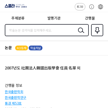
로그인
스콜라
고
ENG
SCHOLAR 학
객
지사·교보문고
주제분류
발행기관
간행물
센
터
검색
즐겨찾
기
0
논문
KCI등재
학술저널
2007년도 社團法人韓國出版學會 任員 名單 외
간행물 정보
한국출판학회
한국출판학연구
통권 제53호