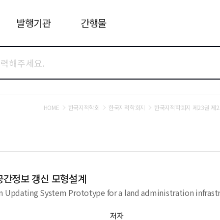
발행기관
간행물
HOME
한국지적학회
한국지적학회지
한국지적학회지 제23권 제
공간정보 갱신 모형설계
n Updating System Prototype for a land administration infrast
저자