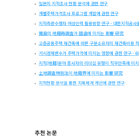
일본의 지적조사 현황 분석에 관한 연구
개별주택가격조사 프로그램 개발에 관한 연구
지적측량수행자 여성인력 활용방향 연구 - 대한지적공사
獨島의 地籍再調査가 國益에 미치는 影響 硏究
고층공동주택 재건축에 따른 구분소유자의 재건축비용 
거시경제변수가 주택가격에 미치는 영향에 관한 연구 - 
지적(地籍)분야 종사자의 리더십 유형이 직무만족에 미치
土地調査特別法이 地籍界에 미치는 影響 硏究
지적현황 분석을 통한 지목체계 개선에 관한 연구
수도권 지역의 아파트 경매물건에 관한 실증연구
지적데이터의 지적재산권에 대한 인식 분석
3차원 지적등록 방안에 관한 연구
토지행정 기반조성을 위한 웹 기반의 지적공간정보 갱신
추천 논문
효율적인 지적재조사를 위한 측량 방법 연구