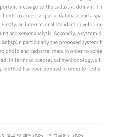
 important message to the cadastral domain. Th
lients to access a spatial database and a spa
. Firstly, an international standard developme
ng and server analysis. Secondly, a system d
p;&nbsp;In particularly the proposed system h
o photo and cadastral map. In order to achie
d. In terms of theoretical methodology, a li
 method has been applied in order for colle
R>5. 결론 및 제언<BR>〈참고문헌〉<BR>