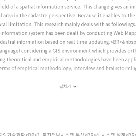
 field of a spatial information service. This change gives an
area in the cadastre perspective. Because it enables to the c
oral limitation. This research mainly deals with as followings
d information system has been dealt by conducting Web Mappi
cadastral information based on real time updating.<BR>&nbs
nguage) considering a GIS environment which provides orth
ng theoretical and empirical methodologies have been applie
terms of empirical methodology, interview and brainstorming
ation system improvement direction.
펼치기
eb GIS 기술현황<BR>3. 토지정보시스템 분석<BR>4. 시스템 설계<B