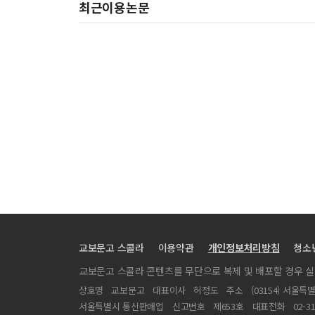
최근이용논문
교보문고 스콜라
이용약관
개인정보처리방침
청소
교보문고 스콜라 콘텐츠를 무단으로 복제 및 배포할 경우 
상호명
교보문고
대표이사
허정도
주소
(03154) 서울특
서울특별시 통신판매업
신고번호
제653호
대표전화
02-3