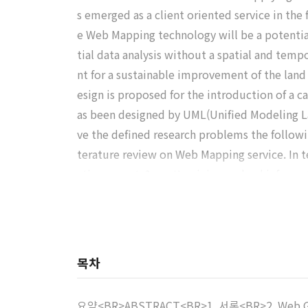
s emerged as a client oriented service in the
e Web Mapping technology will be a potential 
tial data analysis without a spatial and temp
nt for a sustainable improvement of the lan
esign is proposed for the introduction of a 
as been designed by UML(Unified Modeling La
ve the defined research problems the followi
terature review on Web Mapping service. In 
cting experts&quot; opinion on land inform
목차
요약<BR>ABSTRACT<BR>1. 서론<BR>2. W