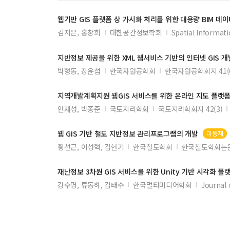
4차원 토지관리의 바람직한 방향
웹
기반
GIS
플랫폼 상 가시화 처리를 위한 대용량 BIM 데
GIS를 이용한 연속지적도 오류검증 방안
김지은, 홍창희
대한공간정보학회
Spatial Informat
필지기준매칭을 위한 중앙점기반 회전매칭 알고리즘의 
大韓地籍公社 支社長業務의 革新方案 硏究
지반정보 제공을 위한 XML
웹
서비스 기반의 인터넷
GIS
개
박형동, 장윤섭
한국자원공학회
한국자원공학회지 41(
학회정관 외
지역개발계획지원
웹GIS
서비스를 위한 온라인 지도 플랫폼
안재성, 박종준
국토지리학회
국토지리학회지 42(3)
웹
GIS
기반 철도 지반정보 관리프로그램의 개발
미등재
황선근, 이성혁, 김현기
한국철도학회
한국철도학회논문집
재난정보 3차원
GIS
서비스를 위한 Unity 기반 시각화 플
강수명, 류동하, 김태수
한국멀티미디어학회
Journal 