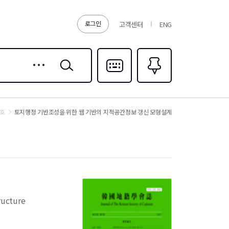
로그인
고객센터
ENG
상세
검색
검색
다국어입력
즐겨찾기
0
2호
토지행정 기반조성을 위한 웹 기반의 지적공간정보 갱신 모형설계
ructure