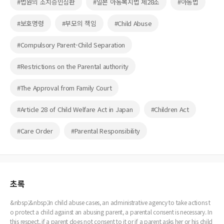
#법원의 조치승인심판
#일본 아동복지법 제28조
#아동법
#보호명령
#부모의 책임
#Child Abuse
#Compulsory Parent-Child Separation
#Restrictions on the Parental authority
#The Approval from Family Court
#Article 28 of Child Welfare Act in Japan
#Children Act
#Care Order
#Parental Responsibility
초록
&nbsp;&nbsp;In child abuse cases, an administrative agency to take actions t
o protect a child against an abusing parent, a parental consent is necessary. In
this respect, if a parent does not consent to it or if a parent asks her or his child