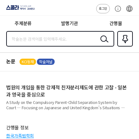
로그인
스콜라
고
ENG
SCHOLAR 학
객
지사·교보문고
주제분류
발행기관
간행물
센
터
검색
즐겨찾
기
0
논문
KCI등재
학술저널
법원의 개입을 통한 강제적 친자분리제도에 관한 고찰 - 일본
과 영국을 중심으로
A Study on the Compulsory Parent-Child Separation System by
Court ― Focusing on Japanese and United Kingdom’s Situations ―
간행물 정보
한국가족법학회