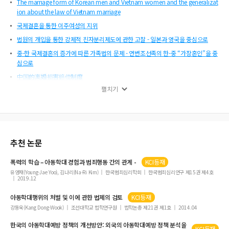
The marriage form of Korean men and Vietnam women and the generalizat
ion about the law of Vietnam marriage
국제결혼을 통한 이주여성의 지위
법원의 개입을 통한 강제적 친자분리제도에 관한 고찰 - 일본과 영국을 중심으로
중-한 국제결혼의 증가에 따른 가족법의 문제 - 연변조선족의 한-중 “가장혼인”을 중
심으로
中国的离婚损害赔偿制度
펼치기
發刊辭
추천 논문
폭력의 학습 –
아동학대
경험과 범죄행동 간의 관계 -
KCI등재
유영재(Young-Jae Yoo), 김나리(Na-Ri Kim)
한국범죄심리학회
한국범죄심리연구 제15권 제4호
2019.12
아동학대
행위의 처벌 및 이에 관한 법제의 검토
KCI등재
강동욱(Kang Dong-Wook)
조선대학교 법학연구원
법학논총 제21권 제1호
2014.04
한국의
아동학대
예방 정책의 개선방안: 외국의
아동학대
예방 정책 분석을
KCI등재