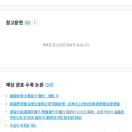
참고문헌
(
0
)
등록된 참고문헌 정보가 없습니다.
해당 권호 수록 논문
(
10
)
韓國家族法學會의 規約ㆍ規程 외
超國界家庭法律社會學之硏究與敎學 - 台灣在21世紀的新興家庭法學思維
遺留分返還請求權이 債權者代位權의 目的이 되는지 與否 - 日本에서의 論議를
바탕으로 한 從來 國內의 通說에 대한 批判的 檢討
독일의 유류분 제도