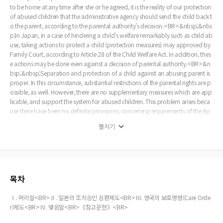
to be home at any time after she or he agreed, it is the reality of our protection
of abused children that the administrative agency should send the child back t
o the parent, according to the parental authority’s decision.<BR>&nbsp;&nbs
p;In Japan, in a case of hindering a child’s welfare remarkably such as child ab
use, taking actions to protect a child (protection measures) may approved by
Family Court, according to Article 28 of the Child Welfare Act. In addition, thes
e actions may be done even against a decision of parental authority.<BR>&n
bsp;&nbsp;Separation and protection of a child against an abusing parent is
proper. In this circumstance, substantial restrictions of the parental rights are p
ossible, as well. However, there are no supplementary measures which are app
licable, and support the system for abused children. This problem arises beca
use there have been no definite provisions, concerning requirements of the Ap
proval of Family Court.<BR>&nbsp;&nbsp;According to the United Kingdo
펼치기
m’s Children Act, the court is able to make the care order by restricting parental
responsibility, although a parent does not consent it. The British court has pro
moted integrating between parents and children as well as protecting abused
children under the supervision of the court. This court’s guidance makes a loca
l authority obliged to submit the care.<BR>&nbsp;&nbsp;In this respect, in or
der to restrict parental authority to protect an abused child, Korea also needs t
목차
he regulatory system like Japan and United Kingdom, regardless of parental a
uthority decisions. In addition, under this system, regulating the parental autho
Ⅰ. 머리말<BR>Ⅱ. 일본의 조치승인 심판제도<BR>Ⅲ. 영국의 보호명령(Care Orde
rity may be possible by judicial decisions of Family Court.
r)제도<BR>Ⅳ. 맺음말<BR>《참고문헌》<BR>