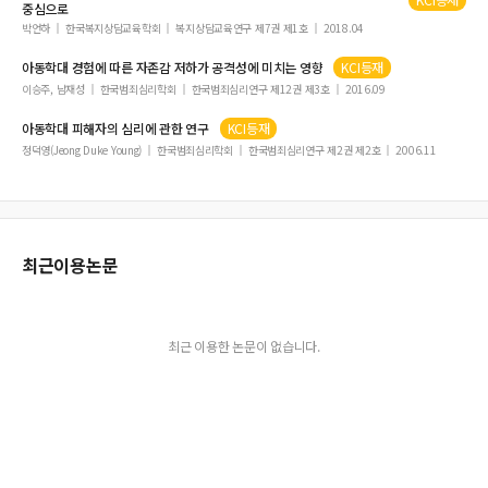
중심으로
박언하
한국복지상담교육학회
복지상담교육연구 제7권 제1호
2018.04
아동학대
경험에 따른 자존감 저하가 공격성에 미치는 영향
KCI등재
이승주, 남재성
한국범죄심리학회
한국범죄심리연구 제12권 제3호
2016.09
아동학대
피해자의 심리에 관한 연구
KCI등재
정덕영(Jeong Duke Young)
한국범죄심리학회
한국범죄심리연구 제2권 제2호
2006.11
최근이용논문
최근 이용한 논문이 없습니다.