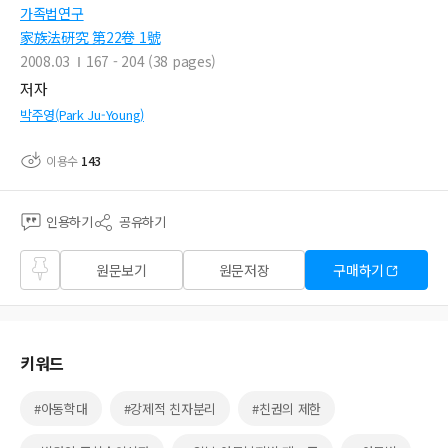
가족법연구
家族法硏究 第22卷 1號
2008.03
167 - 204 (38 pages)
저자
박주영(Park Ju-Young)
이용수
143
인용하기
공유하기
즐겨
원문보기
원문저장
구매하기
찾기
키워드
#아동학대
#강제적 친자분리
#친권의 제한