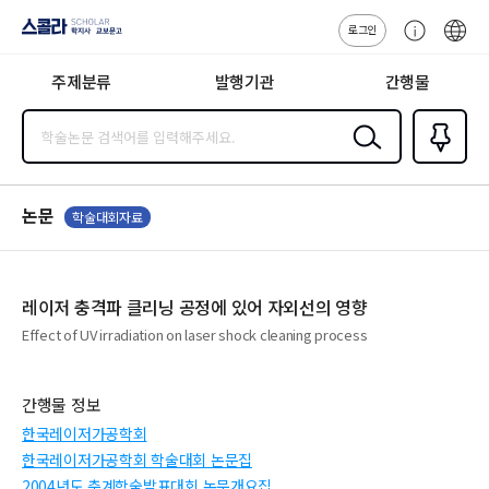
로그인
스콜라
고
ENG
SCHOLAR 학
객
지사·교보문고
주제분류
발행기관
간행물
센
터
검색
즐겨찾
기
0
논문
학술대회자료
레이저 충격파 클리닝 공정에 있어 자외선의 영향
Effect of UV irradiation on laser shock cleaning process
간행물 정보
한국레이저가공학회
한국레이저가공학회 학술대회 논문집
2004년도 춘계학술발표대회 논문개요집