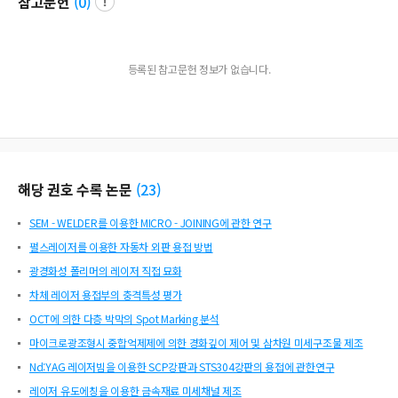
참고문헌
(
0
)
등록된 참고문헌 정보가 없습니다.
해당 권호 수록 논문
(
23
)
SEM - WELDER를 이용한 MICRO - JOINING에 관한 연구
펄스레이저를 이용한 자동차 외판 용접 방법
광경화성 폴리머의 레이저 직접 묘화
차체 레이저 용접부의 충격특성 평가
OCT에 의한 다층 박막의 Spot Marking 분석
마이크로광조형시 중합억제제에 의한 경화깊이 제어 및 삼차원 미세구조물 제조
Nd:YAG 레이저빔을 이용한 SCP강판과 STS304강판의 용접에 관한연구
레이저 유도에칭을 이용한 금속재료 미세채널 제조