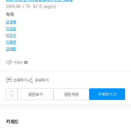
2004.06
78 - 82 (5 pages)
저자
강영재
이상호
박진구
이종명
김태훈
이용수
35
인용하기
공유하기
즐겨
원문보기
원문저장
구매하기
찾기
키워드