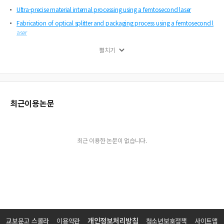
Ultra-precise material internal processing using a femtosecond laser
Fabrication of optical splitter and packaging process using a femtosecond l
aser
와이어 송급장치를 이용한 Inconel 600 plate의 Nd:YAG 레이저 클래딩 특성
펼치기
레이저 충격파 클리닝 공정에 있어 자외선의 영향
자동차용 고강도강의 레이저 및 하이브리드 용접성에 관한 연구
5182-O 및 6K31-T4 알루미늄 합금의 레이저 용접성
Plastic Welding with LASER
최근이용논문
Determination of the debris produced from polyethylene terephthalate duri
ng KrF excimer laser ablation
레이저 peening에 의한 SUS 304 재질 표면 응력 개선
최근 이용한 논문이 없습니다.
600㎫급 및 800㎫급 고장력 TRIP강의 CW Nd:YAG 레이저 맞대기 용접성
The Introduction of Chinese Laser Manufacture And Applications
Laser-assisted Selective Infiltration for Layered Manufacturing
조선용 Zn-riched Primer코팅강판의 CO₂ 레이저 용접성(Ⅰ) - 코팅조건과 갭간극
의 영향
800㎫ TRIP강(80TR-M)의 난실딩 Nd:YAG 비드 온 플래이트 레이저 용접부 특성에
개인정보처리방침
교보문고 스콜라
이용약관
청소년보호정책
사이트맵
미치는 용접속도의 영향