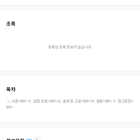
초록
등록된 초록 정보가 없습니다.
목차
Ⅰ. 서론<BR>Ⅱ. 실험 방법<BR>Ⅲ. 결과 및 고찰<BR>Ⅳ. 결론<BR>Ⅴ. 참고문헌<
BR>