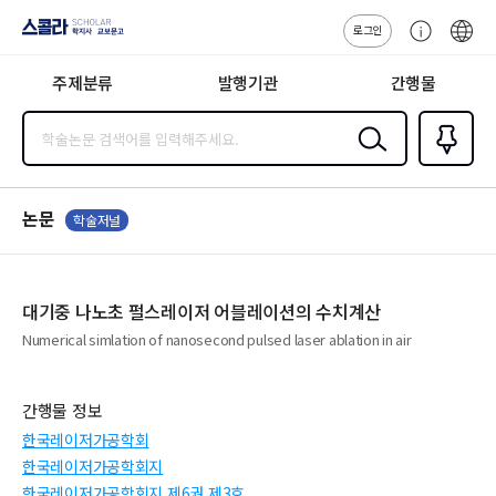
로그인
스콜라
고
ENG
SCHOLAR 학
객
지사·교보문고
주제분류
발행기관
간행물
센
터
검색
즐겨찾
기
0
논문
학술저널
대기중 나노초 펄스레이저 어블레이션의 수치계산
Numerical simlation of nanosecond pulsed laser ablation in air
간행물 정보
한국레이저가공학회
한국레이저가공학회지
한국레이저가공학회지 제6권 제3호