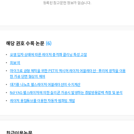
등록된 참고문헌 정보가 없습니다.
해당 권호 수록 논문
(
6
)
오염 입자 상태에 따른 레이저 충격파 클리닝 특성 고찰
회보 외
마이크로 금형 제작을 위한 PET의 액시머 레이저 어블레이션 - 퓨리에 광학을 이용
한 가공 단면 형상의 제어
대기중 나노초 펄스레이저 어블레이션의 수치계산
Nd-YAG 펄스레이저에 의한 실리콘 가공시 발생하는 증발반동압력 측정 및 분석
레이저 용접튜브를 이용한 자동차 범퍼빔 개발
최근이용논문