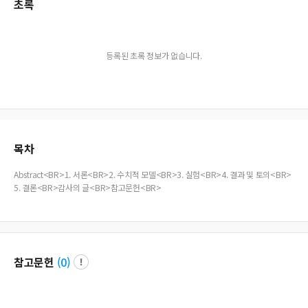
초록
등록된 초록 정보가 없습니다.
목차
Abstract<BR>1. 서론<BR>2. 수치적 모델<BR>3. 실험<BR>4. 결과 및 토의<BR>
5. 결론<BR>감사의 글<BR>참고문헌<BR>
참고문헌
(
0
)