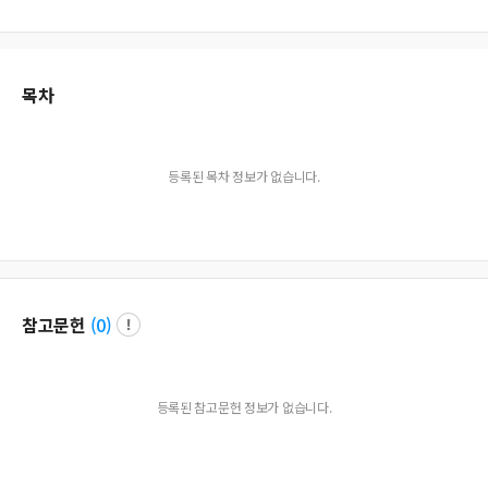
clusion : Aseptic meningitis was prevalent in Busan and Kyoungsangnamdo ar
ea from April to July, 2002. We thought that causative viruses were echovirus 6,
9, 12, 25, 30.
목차
등록된 목차 정보가 없습니다.
참고문헌
(
0
)
등록된 참고문헌 정보가 없습니다.