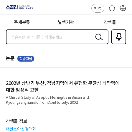
로그인
스콜라
고
ENG
SCHOLAR 학
객
지사·교보문고
주제분류
발행기관
간행물
센
터
검색
즐겨찾
기
0
논문
학술저널
2002년 상반기 부산, 경남지역에서 유행한 무균성 뇌막염에
대한 임상적 고찰
A Clinical Study of Aseptic Meningitis in Busan and
Kyoungsangnamdo from April to July, 2002
간행물 정보
대한소아신경학회