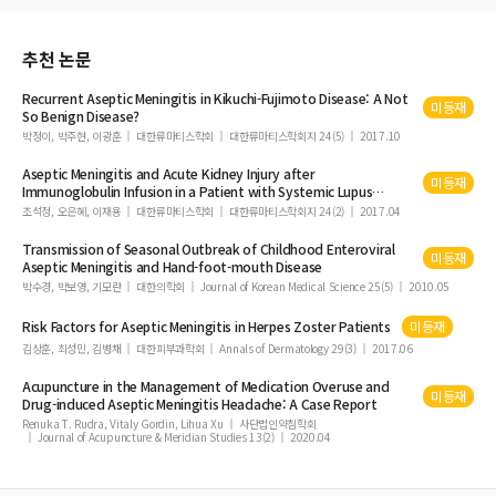
Intracranial Hypertension without Hydrocephalus in an Infant with a Spinal
Lipoma
추천 논문
조직 배양된 실험쥐 해마부위 신경원의 전기적 발작 손상에 대한 발열의 영향
DeSanctis-Cacchione 증후군 1례
Recurrent
Aseptic
Meningitis
in Kikuchi-Fujimoto Disease: A Not
미등재
So Benign Disease?
경련과 의식소실을 주소로 내원한 Estein-Barr 바이러스 연관성 혈구탐식성 림프조
박정이, 박주현, 이광훈
대한류마티스학회
대한류마티스학회지 24(5)
2017.10
직구증 1례
Aseptic
Meningitis
and Acute Kidney Injury after
뇌성마비 환아에서 다양한 방법의 Extensor Toe Sign
미등재
Immunoglobulin Infusion in a Patient with Systemic Lupus
난치성 간질을 동반한 결절성 경화증의 수술적 치험 3례
Erythematosus and Immune Thrombocytopenic Purpura
조석정, 오은혜, 이재용
대한류마티스학회
대한류마티스학회지 24(2)
2017.04
열성경련 플러스에서 SCN1B 유전자의 돌연변이
Transmission of Seasonal Outbreak of Childhood Enteroviral
미등재
아급성 경화성 범뇌염(Subacute Sclerosing Panencephalitis) : 임상 경험 6례
Aseptic
Meningitis
and Hand-foot-mouth Disease
박수경, 박보영, 기모란
대한의학회
Journal of Korean Medical Science 25(5)
2010.05
시상의 정맥성 뇌경색과 전신성 심부정맥 혈전증을 동반한 호모시스틴뇨증 1례
열성 경련에 의한 간질지속상태 환아의 임상적 특성과 예후
Risk Factors for
Aseptic
Meningitis
in Herpes Zoster Patients
미등재
김상훈, 최성민, 김병채
대한피부과학회
Annals of Dermatology 29(3)
2017.06
저산소성 허혈성 뇌손상을 유발시킨 어린 백서에서 Myeloperoxidase 측정 검사
간질의 동물 모델
Acupuncture in the Management of Medication Overuse and
미등재
Drug-induced
Aseptic
Meningitis
Headache: A Case Report
짠 음식으로 유발된 가족성 저칼륨성 주기성 마비 2례
Renuka T. Rudra, Vitaly Gordin, Lihua Xu
사단법인약침학회
Journal of Acupuncture & Meridian Studies 13(2)
2020.04
소아 야간 발작의 임상적 고찰