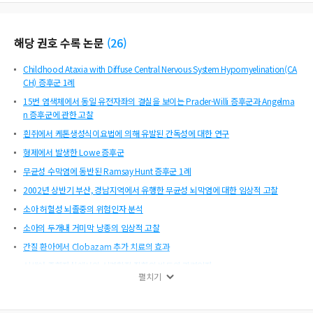
해당 권호 수록 논문
(
26
)
Childhood Ataxia with Diffuse Central Nervous System Hypomyelination(CA
CH) 증후군 1례
15번 염색체에서 동일 유전자좌의 결실을 보이는 Prader-Willi 증후군과 Angelma
n 증후군에 관한 고찰
흰쥐에서 케톤생성식이요법에 의해 유발된 간독성에 대한 연구
형제에서 발생한 Lowe 증후군
무균성 수막염에 동반된 Ramsay Hunt 증후군 1례
2002년 상반기 부산, 경남지역에서 유행한 무균성 뇌막염에 대한 임상적 고찰
소아 허혈성 뇌졸중의 위험인자 분석
소아의 두개내 거미막 낭종의 임상적 고찰
간질 환아에서 Clobazam 추가 치료의 효과
신생아 중환자실에서의 신경학적 질환의 빈도와 관련인자
펼치기
Minicore형 선천성 근병증 1례
소아에서 뇌수막염에 동반된 대뇌 염류 소모증후군 1례