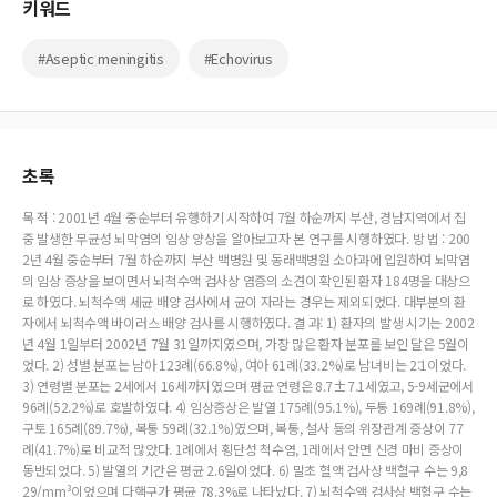
키워드
#Aseptic meningitis
#Echovirus
초록
목 적 : 2001년 4월 중순부터 유행하기 시작하여 7월 하순까지 부산, 경남지역에서 집
중 발생한 무균성 뇌막염의 임상 양상을 알아보고자 본 연구를 시행하였다. 방 법 : 200
2년 4월 중순부터 7월 하순까지 부산 백병원 및 동래백병원 소아과에 입원하여 뇌막염
의 임상 증상을 보이면서 뇌척수액 검사상 염증의 소견이 확인된 환자 184명을 대상으
로 하였다. 뇌척수액 세균 배양 검사에서 균이 자라는 경우는 제외되었다. 대부분의 환
자에서 뇌척수액 바이러스 배양 검사를 시행하였다. 결 과: 1) 환자의 발생 시기는 2002
년 4월 1일부터 2002년 7월 31일까지였으며, 가장 많은 환자 분포를 보인 달은 5월이
었다. 2) 성별 분포는 남아 123례(66.8%), 여아 61례(33.2%)로 남녀비는 2:1이었다.
3) 연령별 분포는 2세에서 16세까지였으며 평균 연령은 8.7±7.1세였고, 5-9세군에서
96례(52.2%)로 호발하였다. 4) 임상증상은 발열 175례(95.1%), 두통 169례(91.8%),
구토 165례(89.7%), 복통 59례(32.1%)였으며, 복통, 설사 등의 위장관계 증상이 77
례(41.7%)로 비교적 많았다. 1례에서 횡단성 척수염, 1레에서 안면 신경 마비 증상이
동반되었다. 5) 발열의 기간은 평균 2.6일이었다. 6) 말초 혈액 검사상 백혈구 수는 9,8
29/mm³이었으며 다핵구가 평균 78.3%로 나타났다. 7) 뇌척수액 검사상 백혈구 수는