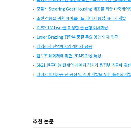
모듈식 Steering Gear Housing 제조를 위한 다축
조선 적용을 위한 하이브리드 레이저 용접 캐리지 개발
DPSS UV laser를 이용한 롤 금형 미세가공
Laser Brazing 접합부 품질 주요 영향 인자 연구
태양전지 산업에서의 레이저 응용
펨토초 레이저에 의한 PDMS 가공 특성
6k21 알루미늄 판재의 레이저 겹치기 용접부 기공에 관한
레이저 미세가공 신 공정 및 장비 개발을 위한 플랫폼 개
유리소재를 이용한 레이저 선택 접합
Fiber Laser를 이용한 Solar Cell 가공
355nm UV 레이저를 이용한 마이크로 렌즈 어레이 제작
플라스틱 레이저 용접 최적화에 관한 연구
추천 논문
1000MPa급 DP강의 Nd:YAG 레이저 용접부의 미세 
레이저 애칭으로 가공된 미세홈의 모세관 특성평가