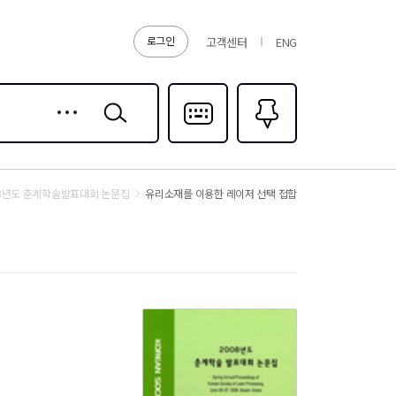
로그인
고객센터
ENG
상세
검색
검색
다국어입력
즐겨찾기
0
08년도 춘계학술발표대회 논문집
유리소재를 이용한 레이저 선택 접합