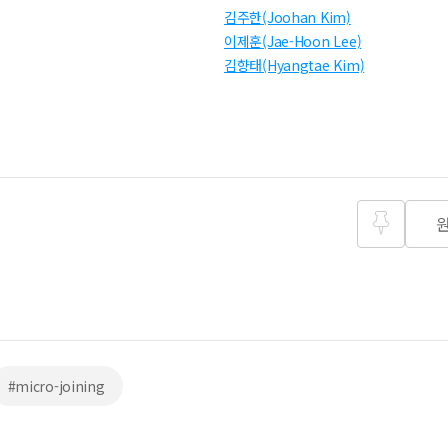
김주한(Joohan Kim)
이제훈(Jae-Hoon Lee)
김향태(Hyangtae Kim)
즐겨찾
기
#micro-joining