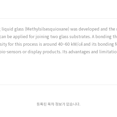
 liquid glass (Methylsilsesquioxane) was developed and the re
t can be applied for joining two glass substrates. A bonding 
ity for this process is around 40~60 kW/㎠ and its bonding f
bio-sensors or display products. Its advantages and limitati
등록된 목차 정보가 없습니다.