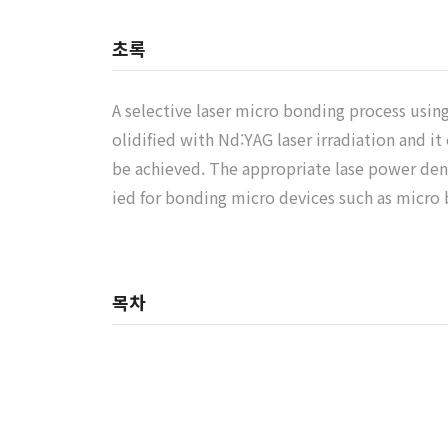
초록
A selective laser micro bonding process using
olidified with Nd:YAG laser irradiation and i
be achieved. The appropriate lase power dens
ied for bonding micro devices such as micro 
목차