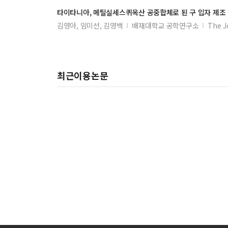
타이타니아, 메틸실세스퀴옥산 공중합체로 된 구 입자 제조
평명 반사판을 이용한 레이저 충격파 세정 공정
김영아, 임미선, 김영백
배재대학교 공학연구소
The J
레이저 예열이 질화규소의 절삭성에 미치는 영향
Laser 가공 시 발생하는 대변형 거동에 대한 FEM Simu
레이저 복합가공기용 광학모듈 개발
최근이용논문
타이타늄합금의 레이저빔용접성
초전도 고주파 공동기에 디용되는 니오븀의 전자빔 용접
다이이몬드공구의 CO₂레이저용접 공정조건 최적화
펨토초레이저를 이용한 표면개질처리에 관한 연구
Four beam interference 위한 레이저 광학계에 대한 
로봇 기반 차체 레이저 용접 기술
자동차 부품 개발을 위한 원격 레이저 용접기술
저출력 파이버 레이저의 박판 절단에의 적용
금속시편의 잔류응력 개선을 위한 레이저 단조효과
레이저 유도 플라즈마 분광분석법을 이용한 연성회로기판