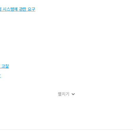
제어형 시스템에 관한 요구
 고찰
발
펼치기
 및 몰드 제작
조직 및 경도에 미치는 용접 속도의 영향