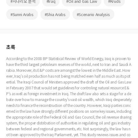
#시나리오 분석
#Iraq
#Oil and Gas Law
#Kruds
#Sunni Arabs
#Shia Arabs
#Scenario Analysis
초록
According to the 2008 BP Statistical Review of World Energy, Iraq is proven to
have the third largest petroleum reserves of the world, next to Iran and Saudi A
rabia. Moreover, its E&P costs are amongst the lowest in the Middle East. How
ever, Iraq’s oil production has not being matched even half as much as its pot
ential. The Iraqi Council of Ministers approved the draft of the Oil and Gas Law
in February 2007 that would set guidelines for controling natural resource E&
P's as well as foreign investment in Iraq. The draft law also sets a stage for a de
bate over how to manage the country's vast oil wealth, which Iraq desperately
needs to finance the reconstruction of the country. However, Iraqi parties conc
erned in the law have strongly different positions on some key issues, including
the appropriate role of the Federal Oil and Gas Council, the oil revenue sharing
system, the proper distribution of authorities in regulating oil and gas industry
between federal and regional governments, etc. Not surprisingly, the law has n
ot been approved by the Iraq Parliament, yet. This study reviews issues and co