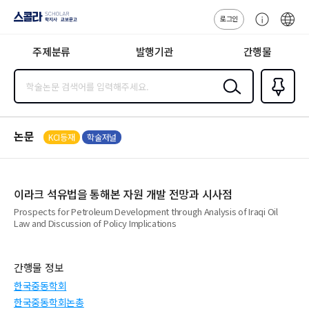
로그인
스콜라
고
ENG
SCHOLAR 학
객
지사·교보문고
주제분류
발행기관
간행물
센
터
검색
즐겨찾
기
0
논문
KCI등재
학술저널
이라크 석유법을 통해본 자원 개발 전망과 시사점
Prospects for Petroleum Development through Analysis of Iraqi Oil
Law and Discussion of Policy Implications
간행물 정보
한국중동학회
한국중동학회논총