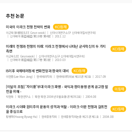
추천 논문
미국의
이라크
전쟁 전략의 변화
KCI등재
이근욱(李根旭)(LEE Geun wook)
신아시아연구소(구 신아세아질서연구회)
신아세아 新亞細亞 第18卷 第4號
2011.12
미래의 전쟁과 전쟁의 미래:
이라크
전쟁에서 나타난 군사혁신의 두 가지
KCI등재
측면
이근욱(LEE Geunwook)
신아시아연구소(구 신아세아질서연구회)
신아세아 新亞細亞 第17卷 第1號
2010.03
IS이후 국제테러정세 변화전망과 한국의 대비
KCI등재
이만종(Lee Man Jong)
한국테러학회
한국테러학회보 제10권 제3호
2017.09
[이달의 초점] '자이툰'부대
이라크
파병 - 국익과 한미동맹 관계 공고한 발
미등재
전을 위해 -
박헌옥
북한연구소
북한 북한 2004년 8월호(통권 제392호)
2004.08
이라크
시아파 원리주의 운동의 성격과 역할 -
이라크
-이란 전쟁과 걸프전
KCI등재
을 중심으로
황병하(Hwang Byung-Ha)
한국중동학회
한국중동학회논총 제25권 제1호
2004.08