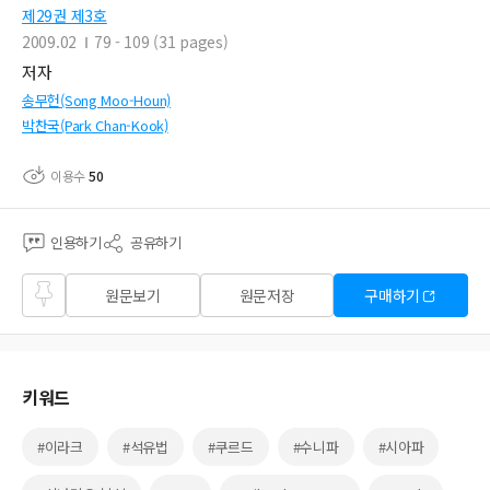
제29권 제3호
2009.02
79 - 109 (31 pages)
저자
송무헌(Song Moo-Houn)
박찬국(Park Chan-Kook)
이용수
50
인용하기
공유하기
즐겨
원문보기
원문저장
구매하기
찾기
키워드
#이라크
#석유법
#쿠르드
#수니파
#시아파