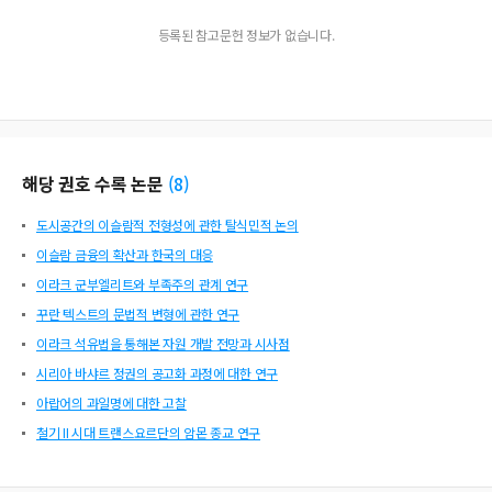
등록된 참고문헌 정보가 없습니다.
해당 권호 수록 논문
(
8
)
도시공간의 이슬람적 전형성에 관한 탈식민적 논의
이슬람 금융의 확산과 한국의 대응
이라크 군부엘리트와 부족주의 관계 연구
꾸란 텍스트의 문법적 변형에 관한 연구
이라크 석유법을 통해본 자원 개발 전망과 시사점
시리아 바샤르 정권의 공고화 과정에 대한 연구
아랍어의 과일명에 대한 고찰
철기 II 시대 트랜스요르단의 암몬 종교 연구