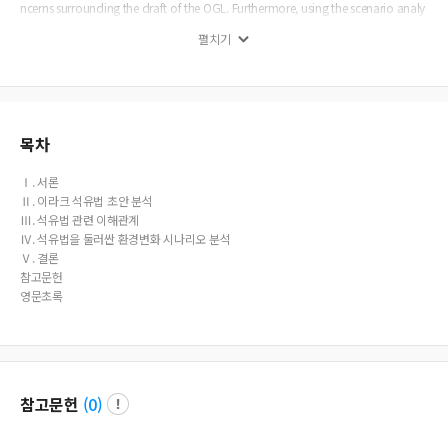
ncerns surrounding the draft of the OGL. Furthermore, using the scenario analy
sis, it forecasts how the political milieu of the law would change in near future
펼치기
and discusses implications for Korea's foreign policy goals in Iraq. In result, this
study suggests Korea should focus on building images that Korea is willing to
actively support successful reconstruction of Iraq. The current disorders in Iraqi
situations can give an opportunity for Korea to obtain stronger trust from the
people in Iraq.
목차
Ⅰ. 서론
Ⅱ. 이라크 석유법 초안 분석
Ⅲ. 석유법 관련 이해관계
Ⅳ. 석유법을 둘러싼 환경변화 시나리오 분석
Ⅴ. 결론
참고문헌
영문초록
참고문헌
(
0
)