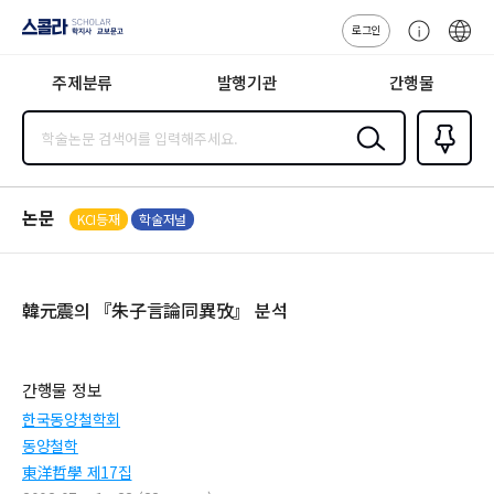
로그인
스콜라
고
ENG
SCHOLAR 학
객
지사·교보문고
주제분류
발행기관
간행물
센
터
검색
즐겨찾
기
0
논문
KCI등재
학술저널
韓元震의 『朱子言論同異攷』 분석
간행물 정보
한국동양철학회
동양철학
東洋哲學 제17집