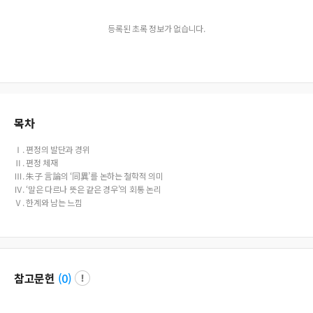
등록된 초록 정보가 없습니다.
목차
Ⅰ. 편정의 발단과 경위
Ⅱ. 편정 체재
Ⅲ. 朱子 言論의 ‘同異’를 논하는 철학적 의미
Ⅳ. ‘말은 다르나 뜻은 같은 경우’의 회통 논리
Ⅴ. 한계와 남는 느낌
참고문헌
(
0
)