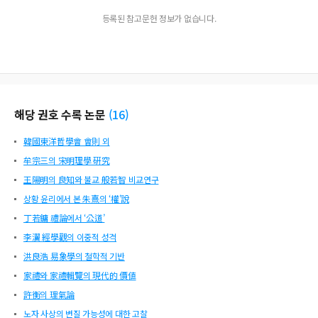
등록된 참고문헌 정보가 없습니다.
해당 권호 수록 논문
(
16
)
韓國東洋哲學會 會則 외
牟宗三의 宋明理學 硏究
王陽明의 良知와 불교 般若智 비교연구
상황 윤리에서 본 朱熹의 ‘權’說
丁若鏞 禮論에서 ‘公道’
李瀷 經學觀의 이중적 성격
洪良浩 易象學의 철학적 기반
家禮와 家禮輯覽의 現代的 價値
許衡의 理氣論
노자 사상의 변질 가능성에 대한 고찰