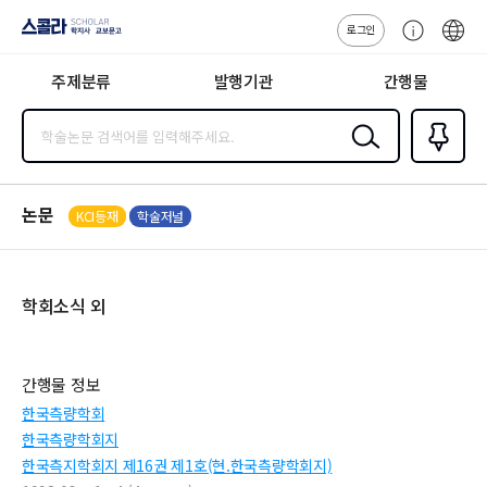
로그인
스콜라
고
ENG
SCHOLAR 학
객
지사·교보문고
주제분류
발행기관
간행물
센
터
검색
즐겨찾
기
0
논문
KCI등재
학술저널
학회소식 외
간행물 정보
한국측량학회
한국측량학회지
한국측지학회지 제16권 제1호(현.한국측량학회지)