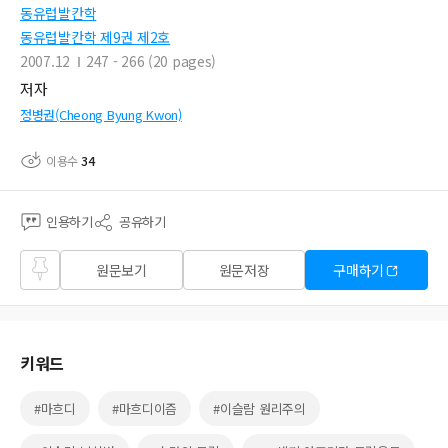
동유럽발칸학
동유럽발칸학 제9권 제2호
2007.12
247 - 266 (20 pages)
저자
정병권(Cheong Byung Kwon)
이용수
34
인용하기
공유하기
즐겨
원문보기
원문저장
구매하기
찾기
키워드
#마흐디
#마흐디이즘
#이슬람 원리주의