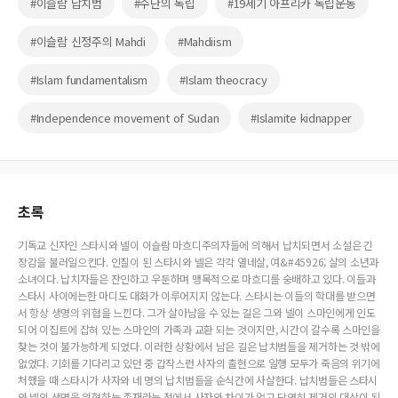
#이슬람 납치범
#수단의 독립
#19세기 아프리카 독립운동
#이슬람 신정주의 Mahdi
#Mahdiism
#Islam fundamentalism
#Islam theocracy
#Independence movement of Sudan
#Islamite kidnapper
초록
기독교 신자인 스타시와 넬이 이슬람 마흐디주의자들에 의해서 납치되면서 소설은 긴
장감을 불러일으킨다. 인질이 된 스타시와 넬은 각각 열네살, 여&#45926; 살의 소년과
소녀이다. 납치자들은 잔인하고 우둔하며 맹목적으로 마흐디를 숭배하고 있다. 이들과
스타시 사이에는한 마디도 대화가 이루어지지 않는다. 스타시는 이들의 학대를 받으면
서 항상 생명의 위협을 느낀다. 그가 살아남을 수 있는 길은 그와 넬이 스마인에게 인도
되어 이집트에 잡혀 있는 스마인의 가족과 교환 되는 것이지만, 시간이 갈수록 스마인을
찾는 것이 불가능하게 되었다. 이러한 상황에서 남은 길은 납치범들을 제거하는 것 밖에
없었다. 기회를 기다리고 있던 중 갑작스런 사자의 출현으로 일행 모두가 죽음의 위기에
처했을 때 스타시가 사자와 네 명의 납치범들을 순식간에 사살한다. 납치범들은 스타시
와 넬의 생명을 위협하는 존재라는 점에서 사자와 차이가 없고 당연히 제거의 대상이 된