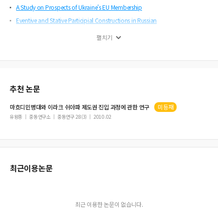
A Study on Prospects of Ukraine's EU Membership
Eventive and Stative Participial Constructions in Russian
Aesthetic Female Images in Lermontov's Taman
펼치기
노이만(S. K. Neumann)의 새로운 노래와 붉은 노래의 중심주제
닥터 지바고에서 본 철도의 모티브
유형론의 관점에서 본 러시아어의 격
추천 논문
마흐디
민병대와 이라크 쉬아파 제도권 진입 과정에 관한 연구
미등재
유왕종
중동연구소
중동연구 28(3)
2010.02
최근이용논문
최근 이용한 논문이 없습니다.