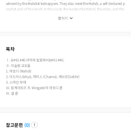
atment by the Mahdist kidnappers. They also meet the Mahdi, a self-declared p
rophet and of the revolt. In this novel, the leaders the Mahdi, the emirs, and the
caliphs are all hypocrites. While they are all very strict with their followers they d
펼치기
o not follow the rules themselves. His followers, the Mahdist Sudanese kidnap
pers, Idrys, Chamis, and Gebh are not only stupid, greedy, and egoistic, but als
o cruel as shown in their behavior toward the two children. It is a Greek Islamit
e who eventually helps Sta&#347; and the English girl. The Greeks accept Islam
only to save his own life, when the Mahdist revolting mass ruin his city. The dep
iction of the Mahdi by Sienkiewicz is quite different from what the English hist
목차
orian F. R. Wingate says about him. Wingate was in Egypt as an officer of Engli
sh Army during the Mahdist revolt and describes that the Mahdi 'bore externally
Ⅰ. &#61440;사막과 밀림에서&#61440;
all the marks of a well-bred gentleman' and that his preaching is really persuasi
Ⅱ. 이슬람 교도들
ve. This contrast is quite noteworthy as it illustrates Sienkiewicz’s attitude towa
1. 마흐디 (Mahdi)
rds and description of the Muslims in his novel.
2. 이드리스(Idrys), 하미스 (Chamis), 게브르(Gebhr)
3. 스마인 부대
Ⅲ. 윙게이트(F. R. Wingate)의 마흐디 론
Ⅳ. 결 론
참고문헌
(
0
)