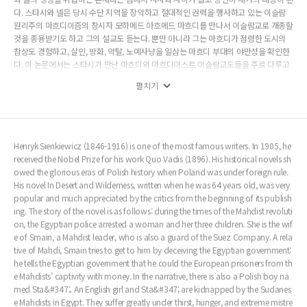
다. 스타시와 넬은 당시 수단 지역을 장악하고 절대적인 권력을 행사하고 있는 이슬람
원리주의 마흐디이즘의 창시자 모하메드 아흐메드 마흐디를 만나서 이슬람교로 개종할
것을 종용받기도 하고 그의 설교도 듣는다. 뿐만 아니라 그는 마흐디가 점령한 도시의
참상도 경험하고, 살인, 방화, 약탈, 노예사냥을 일삼는 마흐디 부대의 야만성을 확인한
다. 이 논문에서는 스타시가 만난 마흐디와 마흐디이스트 이슬람교도들을 주로 다루고
있다. 또한 마흐디 군대와 직접 전투를 했던 당시 영국군 정보장교 출신 영국의 역사학
펼치기
자 윙게이트의 연구에 나타난 마흐디 를 스타시가 본 마흐디와 비교하고 있다.
Henryk Sienkiewicz (1846-1916) is one of the most famous writers. In 1905, he
received the Nobel Prize for his work Quo Vadis (1896). His historical novels sh
owed the glorious eras of Polish history when Poland was under foreign rule.
His novel In Desert and Wilderness, written when he was 64 years old, was very
popular and much appreciated by the critics from the beginning of its publish
ing. The story of the novel is as follows: during the times of the Mahdist revoluti
on, the Egyptian police arrested a woman and her three children. She is the wif
e of Smain, a Mahdist leader, who is also a guard of the Suez Company. A rela
tive of Mahdi, Smain tries to get to him by deceiving the Egyptian government:
he tells the Egyptian government that he could the European prisoners from th
e Mahdists’ captivity with money. In the narrative, there is also a Polish boy na
med Sta&#347;. An English girl and Sta&#347; are kidnapped by the Sudanes
e Mahdists in Egypt. They suffer greatly under thirst, hunger, and extreme mistre