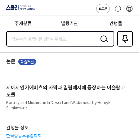
로그인
스콜라
고
ENG
SCHOLAR 학
객
지사·교보문고
주제분류
발행기관
간행물
센
터
검색
즐겨찾
기
0
논문
학술저널
시에시엔키에비츠의 사막과 밀림에서에 등장하는 이슬람교
도들
Portrayal of Muslims in In Desert and Wilderness by Henryk
Sienkiewicz
간행물 정보
한국중동부유럽학회