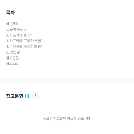
n："Kafka was Prague and Prague was Kafka"
목차
국문개요
1. 들어가는 말
2. 카프카와 프라하
3. 카프카와 '프라하 서클'
4. 카프카와 '프라하의 봄'
5. 맺는 말
참고문헌
Abstract
참고문헌
(
0
)
등록된 참고문헌 정보가 없습니다.