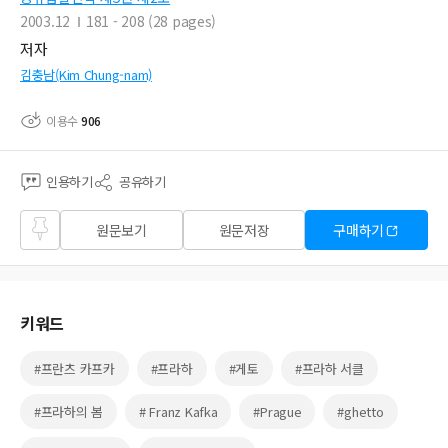
2003.12
181 - 208 (28 pages)
저자
김충남(Kim Chung-nam)
이용수
906
인용하기
공유하기
즐겨
원문보기
원문저장
구매하기
찾기
키워드
#프란츠 카프카
#프라하
#게토
#프라하 서클
#프라하의 봄
# Franz Kafka
#Prague
#ghetto