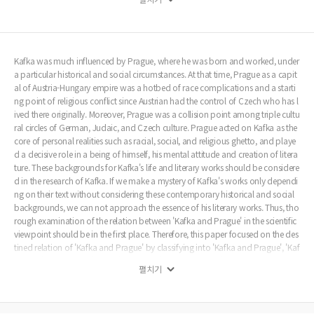
따라서“카프카가 프라하였고 프라하가 카프카였다”라는 등식이 성립되는 것이다.
Kafka was much influenced by Prague, where he was born and worked, under
a particular historical and social circumstances. At that time, Prague as a capit
al of Austria-Hungary empire was a hotbed of race complications and a starti
ng point of religious conflict since Austrian had the control of Czech who has l
ived there originally. Moreover, Prague was a collision point among triple cultu
ral circles of German, Judaic, and Czech culture. Prague acted on Kafka as the
core of personal realities such as racial, social, and religious ghetto, and playe
d a decisive role in a being of himself, his mental attitude and creation of litera
ture. These backgrounds for Kafka's life and literary works should be considere
d in the research of Kafka. If we make a mystery of Kafka's works only dependi
ng on their text without considering these contemporary historical and social
backgrounds, we can not approach the essence of his literary works. Thus, tho
rough examination of the relation between 'Kafka and Prague' in the scientific
viewpoint should be in the first place. Therefore, this paper focused on the des
tined relation of 'Kafka and Prague' by classifying into 'Kafka and Prague', 'Kaf
ka and "Prague circle"', and 'Kafka and "Prague Spring"'. Kafka and Prague h
펼치기
ave the common destined elements as described in the chapter 4 (Kafka and
"Prague Spring") and also, both are inseparably related since Prague always
was the background of Kafka's works. In other words, Prague left inerasable tr
aces in all the Kafka's literary works. Thus, following equality can be writte