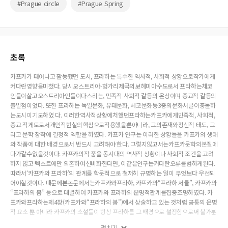
#Prague circle
#Prague Spring
초록
카프카가 태어나고 활동했던 도시, 프라하는 특수한 역사적, 사회적 상황으로작가에게
커다란영향을미쳤다. 당시오스트리아-헝가리제국의보헤미아수도로서 프라하는체코
인들이살고오스트리아인들이다스리는, 민족적 사회적 갈등의 온상이며 종교적 갈등의
출발점이었다. 또한 프라하는 독일문화, 유태문화, 체코문화등3중의문화서클이충돌하
는도시이기도하였 다. 이러한역사적상황에처했던프라하는카프카에게민족적, 사회적,
종교 적게토로서개인적현실의핵심으로작용했을뿐아니라, 그의존재와정신적 태도, 그
리고 문학 창작에 결정적 역할을 하였다. 카프카 연구는 이러한 상황들을 카프카의 생애
와 작품에 대한 배경으로서 반드시 고려해야 한다. 그렇지않고서는카프카문학의본질에
다가갈수없을것이다. 카프카의작 품을 동시대의 역사적 상황이나 사회적 조건을 고려
하지 않고 텍스트에만 의존하여신비화한다면, 이같은연구는커다란오류를범하게된다.
따라서‘카프카와 프라하’의 관계를 학문적으로 철저히 규명하는 일이 무엇보다 우선되
어야할것이다. 때문에본논문에서는카프카와프라하, 카프카와“프라하 서클”, 카프카와
“프라하의 봄” 등으로 대별하여 카프카와 프라하의 운명적관계를집중조명하였다. 카
프카와프라하는제4장(카프카와“프라하의 봄”)에서 상술하고 있는 것처럼 공통의 운명
적 요소 뿐 아니라 카프카의 소설들이 항상 프라하를 그 배경으로 설정함으로써 불가분
의 관계에 있다. 다 시 말해 프라하는 카프카의 전 작품에 지울 수 없는 흔적을 남겼다.
펼치기