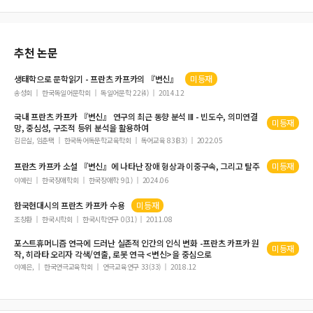
TITO AND KRUSHCHEV 1953-1956 COMING TOGETHER, RECONCILIATION,
DISAPPOINTMENT
추천 논문
리비우 레브레아누(Liviu Rebreanu)의 작품세계 연구
루마니아 상징주의의 수용과 전개
생태학으로 문학읽기 -
프란츠
카프카
의 『변신』
미등재
Traditional Festive Days in the Czech Republic
송성회
한국독일어문학회
독일어문학 22(4)
2014.12
Max Blecher The Harlequin versus the Nothingness
국내
프란츠
카프카
『변신』 연구의 최근 동향 분석 ΙΙΙ - 빈도수, 의미연결
미등재
망, 중심성, 구조적 등위 분석을 활용하여
김은실, 임춘택
한국독어독문학교육학회
독어교육 83(83)
2022.05
프란츠
카프카
소설 『변신』에 나타난 장애 형상과 이중구속, 그리고 탈주
미등재
이예린
한국장애학회
한국장애학 9(1)
2024.06
한국현대시의
프란츠
카프카
수용
미등재
조창환
한국시학회
한국시학연구 0(31)
2011.08
포스트휴머니즘 연극에 드러난 실존적 인간의 인식 변화 -
프란츠
카프카
원
미등재
작, 히라타 오리자 각색/연출, 로봇 연극 <변신>을 중심으로
이예은,
한국연극교육학회
연극교육연구 33(33)
2018.12