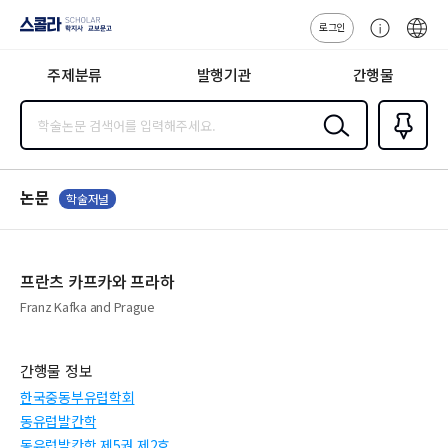
로그인
스콜라
고
ENG
SCHOLAR 학
객
지사·교보문고
주제분류
발행기관
간행물
센
터
검색
즐겨찾
기
0
논문
학술저널
프란츠 카프카와 프라하
Franz Kafka and Prague
간행물 정보
한국중동부유럽학회
동유럽발칸학
동유럽발칸학 제5권 제2호