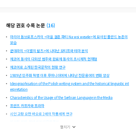
해당 권호 수록 논문
(
16
)
마리아 돔브로프스카의 <마을 결혼 파티 Na wsi wesele>에 묘사된 폴란드 농촌의
모습
쿤데라의 <이별의 왈츠>에 나타난 모티프와 테마 분석
체코어 동사의 다회성 범주와 완료체 동사의 초시제적 현재형
체코어로 소개된 한국문학의 현황 연구
1989년 민주화 혁명 이후 루마니아어에 나타난 전문용어의 변화 양상
Ideographisation of the Polish writing system and the historical linguistic int
erpretation
Characteristics of the Usage of the Serbian Language in the Media
프란츠 카프카와 프라하
시인 교황 요한 바오로 2세의 작품세계 연구
지구적 이민, 정체성과 다문화주의
펼치기
Relationship between Bulgaria and the Central-East European Countries in t
he 21th