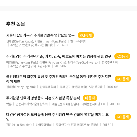
추천 논문
서울시 1인 가구의
주거
환경
만족
영향요인 연구
KCI등재
권세연(Se-Yun Kwon), 박환용(Hwan-Yong Park)
한국주택학회
주택연구 住宅硏究 第22卷 第1號
2014.02
주거
환경이
주거
선택기준, 가치,
만족
, 애호도에 미치는 영향에 관한 연구
KCI등재
박영근(Yeung-Kurn Park), 김판준(Pan-Jun Kim), 황태수(Tae-Soo Hwang)
한국주택학회
주택연구 주택연구 제14권 제2호
2006.06
국민임대주택 입주자 특성 및
주거만족
요인 분석을 통한 임차인
주거
지원
KCI등재
정책 제언
김태경(Tae-Kyung Kim)
한국주택학회
주택연구 住宅硏究 第15卷 第2號
2007.06
주거
환경
만족
에 영향을 미치는 도시환경 특성 분석
미등재
박훈
인문사회과학기술융합학회
예술인문사회융합멀티미디어논문지 8권 1호
2018.01
다변량 잠재성장 모형을 활용한
주거
환경
만족
변화에 영향을 미치는 요
KCI등재
인
김진수(Jin Soo kim)
한국주택학회
주택연구 住宅硏究 第23卷 第4號
2015.11