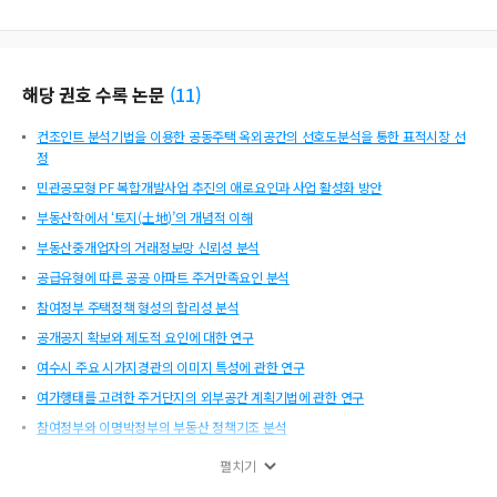
해당 권호 수록 논문
(
11
)
컨조인트 분석기법을 이용한 공동주택 옥외공간의 선호도분석을 통한 표적시장 선
정
민관공모형 PF 복합개발사업 추진의 애로요인과 사업 활성화 방안
부동산학에서 ‘토지(土地)’의 개념적 이해
부동산중개업자의 거래정보망 신뢰성 분석
공급유형에 따른 공공 아파트 주거만족요인 분석
참여정부 주택정책 형성의 합리성 분석
공개공지 확보와 제도적 요인에 대한 연구
여수시 주요 시가지경관의 이미지 특성에 관한 연구
여가행태를 고려한 주거단지의 외부공간 계획기법에 관한 연구
참여정부와 이명박정부의 부동산 정책기조 분석
역사적 환경의 보전적 측면에서 본 조선시대 의령읍치 경관
펼치기