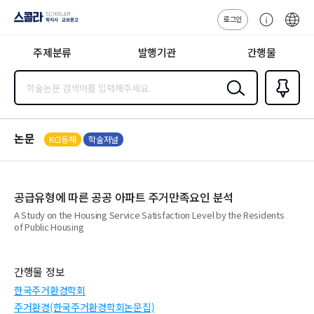
로그인
스콜라
고
ENG
SCHOLAR 학
객
지사·교보문고
주제분류
발행기관
간행물
센
터
검색
즐겨찾
기
0
논문
KCI등재
학술저널
공급유형에 따른 공공 아파트 주거만족요인 분석
A Study on the Housing Service Satisfaction Level by the Residents
of Public Housing
간행물 정보
한국주거환경학회
주거환경(한국주거환경학회논문집)