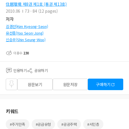
住居環境 제8권 제1호 (통권 제13호)
2010.06
73 - 84 (12 pages)
저자
김경선(Kim Kyeong-Seon)
유선종(Yoo Seon-Jong)
신승우(Shin Seung-Woo)
이용수
230
인용하기
공유하기
즐겨
원문보기
원문저장
구매하기
찾기
키워드
#주거만족
#공급유형
#공공주택
#서민층