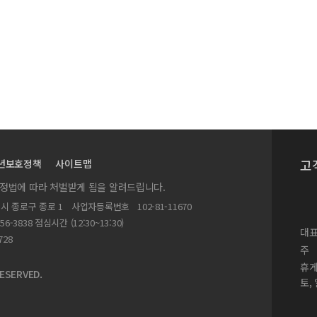
고
년보호정책
사이트맵
실정법에 따라 처벌받게 됨을 알려드립니다.
별시 종로구 종로 1
사업자등록번호
102-81-11670
156-3838 점심시간 (12:30~13:30)
대표
728
주
휴
ESERVED.
토,