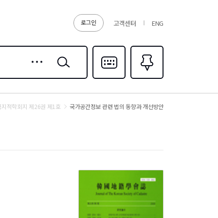
로그인
고객센터
ENG
상세
검색
검색
다국어입력
즐겨찾기
0
지적학회지 제26권 제1호
국가공간정보 관련 법의 동향과 개선방안