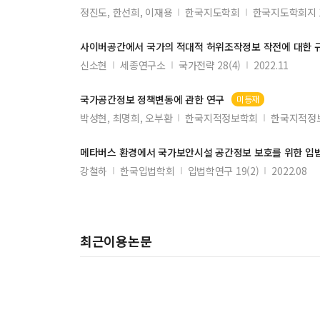
정진도, 한선희, 이재용
한국지도학회
한국지도학회지 1
사이버
공간
에서
국가
의 적대적 허위조작
정보
작전에 대한 
신소현
세종연구소
국가전략 28(4)
2022.11
국가공간정보
정책변동에 관한 연구
미등재
박성현, 최명희, 오부환
한국지적정보학회
한국지적정보
메타버스 환경에서
국가
보안시설
공간정보
보호를 위한 입
강철하
한국입법학회
입법학연구 19(2)
2022.08
최근이용논문