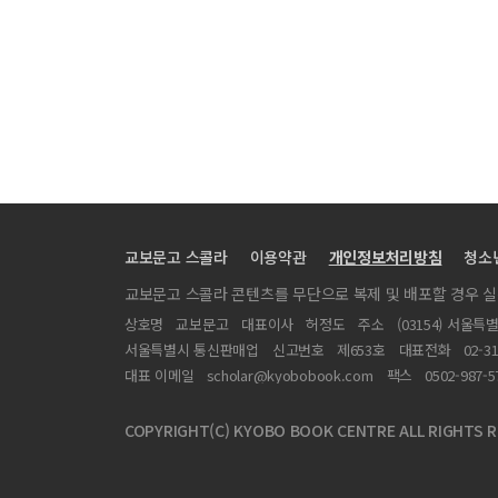
교보문고 스콜라
이용약관
개인정보처리방침
청소
교보문고 스콜라 콘텐츠를 무단으로 복제 및 배포할 경우 
상호명
교보문고
대표이사
허정도
주소
(03154) 서울특
서울특별시 통신판매업
신고번호
제653호
대표전화
02-3
대표 이메일
scholar@kyobobook.com
팩스
0502-987-5
COPYRIGHT(C) KYOBO BOOK CENTRE ALL RIGHTS R