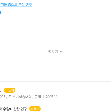
위와 중요도 분석 연구
형
연구
펼치기
(中)
안
미등재
구
2005년도 추계학술대회논문집
2005.11
 수립에 관한 연구
미등재