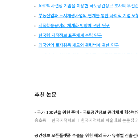
AHP의사결정 기법을 이용한 국토공간정보 조사의 우선순
부동산업과 도시재생사업의 연계를 통한 사회적 기업 모
지적학술용어의 체계화 방향에 관한 연구
한국형 지적정보 표준체계 수립 연구
외국인의 토지취득 제도와 관련법에 관한 연구
e-거버넌스 실현을 위한 부동산공시제도의 통합에 관한 
장기전세주택이 주택가격에 미친 영향
국가 CORS와 표석기준점의 통합활용 전략연구
입체지적 도입을 위한 제도적 개선방안
추천 논문
거버넌스 관점의 지적행정 전망
淸․日間島協約의 不當性과 間島領有權問題의 解決方案
-
국가
100년을 위한 준비 - 국토
공간정보
관리체계 혁신방
주택수익률의 구조변화와 초과수익률의 특성에 관한 연
송호룡
한국지적학회
한국지적학회 학술대회 논문집 
지적공부의 신뢰성 확보를 위한 제도적 개선방안
국가공간정보 관련 법의 동향과 개선방안
공간정보
오픈플랫폼 수출을 위한 해외
국가
유형별 진출전략