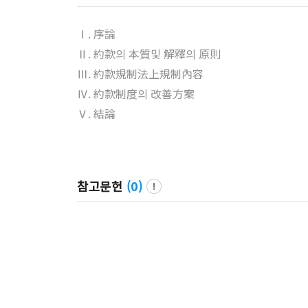
Ⅰ. 序論
Ⅱ. 約款의 本質및 解釋의 原則
Ⅲ. 約款規制法上規制內容
Ⅳ. 約款制度의 改善方案
Ⅴ. 結論
참고문헌
(
0
)