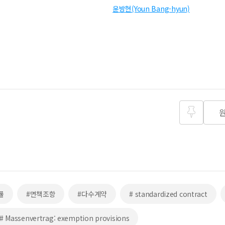
윤방현(Youn Bang-hyun)
즐겨찾
기
률
#면책조항
#다수계약
# standardized contract
# Massenvertrag: exemption provisions