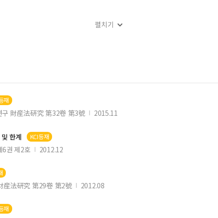
펼치기
의 違憲性에 관한 약간의 考察
I등재
구 財産法硏究 第32卷 第3號
2015.11
 및 한계
KCI등재
6권 제2호
2012.12
재
財産法硏究 第29卷 第2號
2012.08
I등재