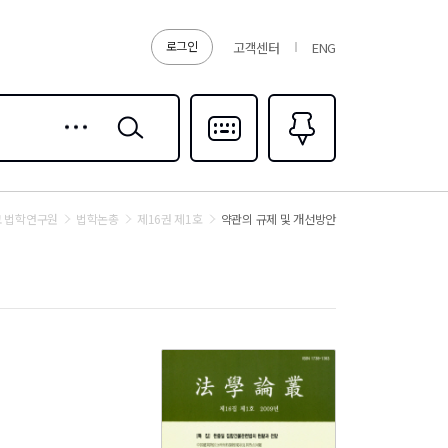
로그인
고객센터
ENG
상세
검색
검색
다국어입력
즐겨찾기
0
 법학연구원
법학논총
제16권 제1호
약관의 규제 및 개선방안