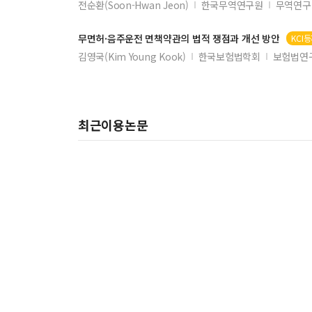
전순환(Soon-Hwan Jeon)
한국무역연구원
무역연구 
무면허·음주운전 면책
약관
의 법적 쟁점과 개선 방안
KCI
김영국(Kim Young Kook)
한국보험법학회
보험법연구
최근이용논문