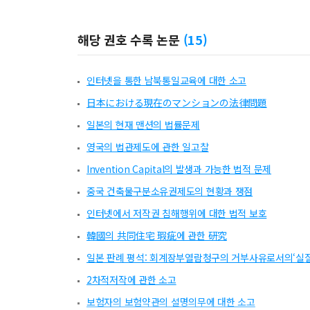
해당 권호 수록 논문
(
15
)
인터넷을 통한 남북통일교육에 대한 소고
日本における現在のマンションの法律問題
일본의 현재 맨션의 법률문제
영국의 법관제도에 관한 일고찰
Invention Capital의 발생과 가능한 법적 문제
중국 건축물구분소유권제도의 현황과 쟁점
인터넷에서 저작권 침해행위에 대한 법적 보호
韓國의 共同住宅 瑕疵에 관한 硏究
일본 판례 평석: 회계장부열람청구의 거부사유로서의‘실
2차적저작에 관한 소고
보험자의 보험약관의 설명의무에 대한 소고