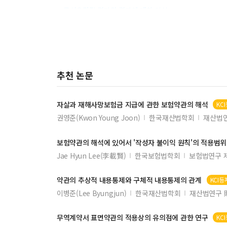
구성요건적 결과와 결과에 대한 인식
약관의 규제 및 개선방안
中国建筑物区分所有权制度现状及其热点问题
美國憲法上 北美自由貿易協定(NAFTA) 紛爭解決節次
추천 논문
자살과 재해사망보험금 지급에 관한 보험
약관
의 해석
KC
권영준(Kwon Young Joon)
한국재산법학회
재산법연
보험
약관
의 해석에 있어서 '작성자 불이익 원칙'의 적용범위
Jae Hyun Lee(李載賢)
한국보험법학회
보험법연구 제
약관
의 추상적 내용통제와 구체적 내용통제의 관계
KCI등
이병준(Lee Byungjun)
한국재산법학회
재산법연구 
무역계약서 표면
약관
의 적용상의 유의점에 관한 연구
KC