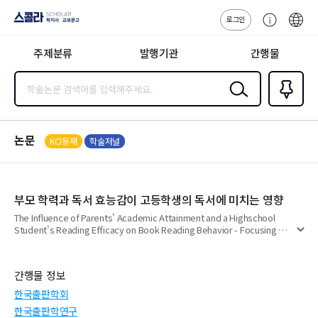
로그인
스콜라
고
ENG
SCHOLAR 학
객
지사·교보문고
주제분류
발행기관
간행물
센
터
검색
즐겨찾
기
0
논문
KCI등재
학술저널
부모 학력과 독서 효능감이 고등학생의 독서에 미치는 영향
The Influence of Parents' Academic Attainment and a Highschool
Student's Reading Efficacy on Book Reading Behavior - Focusing on
펼
Bourdieu's Concept of Cultural Capital
치
기
간행물 정보
한국출판학회
한국출판학연구