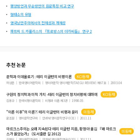
평양방언과 무순방언의 음운특징 비교 연구
형태소의 유형
영국낭만주의에서의 전체성과 개체성
파트릭 드 카롤리스의 『프로방스의 아가씨들』 연구 2
추천 논문
문학과 이데올로기 :
테리
이글턴
의 비평이론
KCI등재
허상문
한국영미어문학회
영미어문학 영미어문학(TAEGU REVIEW) 제67호
2003.04
구원의 정치학과 미적 가치 -
테리
이글턴
의 정치비평에 대하여
KCI등재
김용규
한국비평이론학회
비평과 이론 제3권
1998.05
"이론 이후"의 이론?:
테리
이글턴
의 비평과 윤리
미등재
윤조원
영미문학연구회
안과밖:영미문학연구 0(31)
2011.11
마르크스주의는 오래 지속된다
테리
이글턴
지음, 황정아 옮김 『왜 마르크
미등재
스가 옳았는가』 (도서출판 길 2012)
김재오
영미문학연구회
안과밖:영미문학연구 0(33)
2012.11