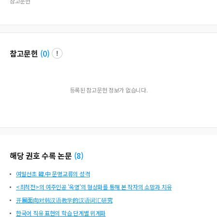
참고문헌
참고문헌
(
0
)
등록된 참고문헌 정보가 없습니다.
해당 권호 수록 논문
(
8
)
여말선초 韓.中 문명교류의 성격
<최척전>의 여주인공 '옥영'의 형상화를 통해 본 작자의 소망과 치유
开展面向对韩汉语教学的汉语词汇研究
한국어 직유 표현의 학습 단계별 위계화