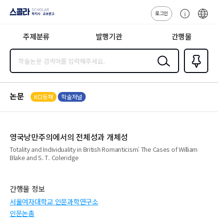
로그인
스콜라
고
ENG
SCHOLAR 학
객
지사·교보문고
주제분류
발행기관
간행물
센
터
검색
즐겨찾
기
0
논문
KCI등재
학술저널
영국낭만주의에서의 전체성과 개체성
Totality and Individuality in British Romanticism: The Cases of William
Blake and S. T. Coleridge
간행물 정보
서울여자대학교 인문과학연구소
인문논총