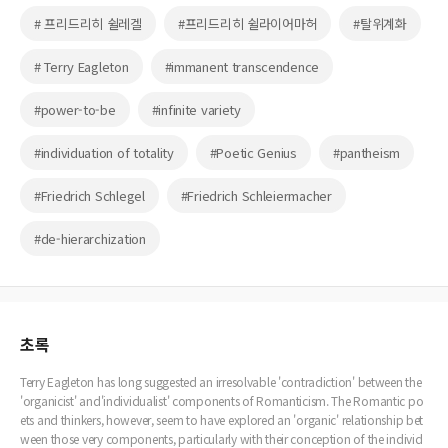
# 프리드리히 쉴레겔
#프리드리히 쉴라이어마허
#탈위계화
# Terry Eagleton
#immanent transcendence
#power-to-be
#infinite variety
#individuation of totality
#Poetic Genius
#pantheism
#Friedrich Schlegel
#Friedrich Schleiermacher
#de-hierarchization
초록
Terry Eagleton has long suggested an irresolvable 'contradiction' between the
'organicist' and'individualist' components of Romanticism. The Romantic po
ets and thinkers, however, seem to have explored an 'organic' relationship bet
ween those very components, particularly with their conception of the individ