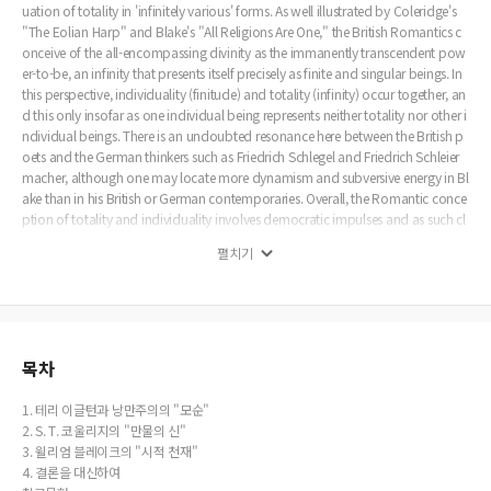
uation of totality in 'infinitely various' forms. As well illustrated by Coleridge's
"The Eolian Harp" and Blake's "All Religions Are One," the British Romantics c
onceive of the all-encompassing divinity as the immanently transcendent pow
er-to-be, an infinity that presents itself precisely as finite and singular beings. In
this perspective, individuality (finitude) and totality (infinity) occur together, an
d this only insofar as one individual being represents neither totality nor other i
ndividual beings. There is an undoubted resonance here between the British p
oets and the German thinkers such as Friedrich Schlegel and Friedrich Schleier
macher, although one may locate more dynamism and subversive energy in Bl
ake than in his British or German contemporaries. Overall, the Romantic conce
ption of totality and individuality involves democratic impulses and as such cl
aims ideological kinship with liberalism, republicanism, or even multiculturalis
펼치기
m, its fascistic potentials notwithstanding.
목차
1. 테리 이글턴과 낭만주의의 "모순"
2. S. T. 코울리지의 "만물의 신"
3. 윌리엄 블레이크의 "시적 천재"
4. 결론을 대신하여