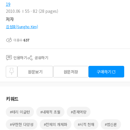
19
2010.06
55 - 82 (28 pages)
저자
김성호(Sungho Kim)
이용수
637
인용하기
공유하기
즐겨
원문보기
원문저장
구매하기
찾기
키워드
#테리 이글턴
#내재적 초월
#존재역량
#무한한 다양성
#전체의 개체화
#시적 천재
#범신론