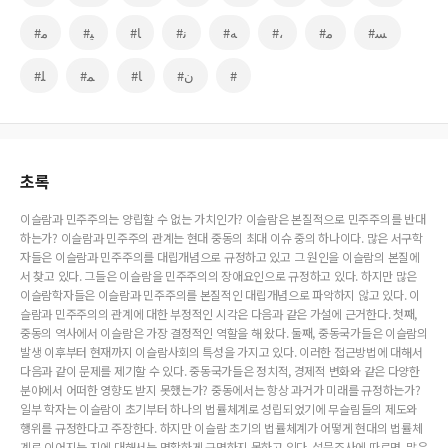
#ﻣ
#ﻴ
#ﺎ
#ﻧ
#ﻪ
#،
#ﻣ
#ﺴ
#ﻠ
#ﻤ
#ﺎ
#ن
#
초록
이슬람과 민주주의는 양립할 수 없는 가치인가? 이슬람은 본질적으로 민주주의를 반대
하는가? 이슬람과 민주주의 관계는 현대 중동의 최대 이슈 중의 하나이다. 많은 서구학
자들은 이슬람과 민주주의를 대립개념으로 규정하고 있고 그 원인을 이슬람의 본질에
서 찾고 있다. 그들은 이슬람을 민주주의의 장애요인으로 규정하고 있다. 하지만 많은
이슬람학자들은 이슬람과 민주주의를 본질적인 대립개념으로 파악하지 않고 있다. 이
슬람과 민주주의의 관계에 대한 부정적인 시각은 다음과 같은 가설에 근거한다. 첫째,
중동의 역사에서 이슬람은 가장 결정적인 역할을 해 왔다. 둘째, 중동국가들은 이슬람의
발생 이후부터 현재까지 이슬람사회의 특성을 가지고 있다. 이러한 접근방법에 대해서
다음과 같이 문제를 제기할 수 있다. 중동국가들은 정치적, 경제적 변화와 같은 다양한
분야에서 어떠한 영향도 받지 못했는가? 중동에서는 항상 과거가 미래를 규정하는가?
일부 학자는 이슬람이 초기부터 하나의 법률체계로 성립되었기에 무슬림들의 제도와
행위를 규정한다고 주장한다. 하지만 이슬람 초기의 법률체계가 어떻게 현대의 법률체
계로 이어지는 지에 대해서는 명확하게 규명하지 못하고 있다. 설문조사에 따르면, 많은