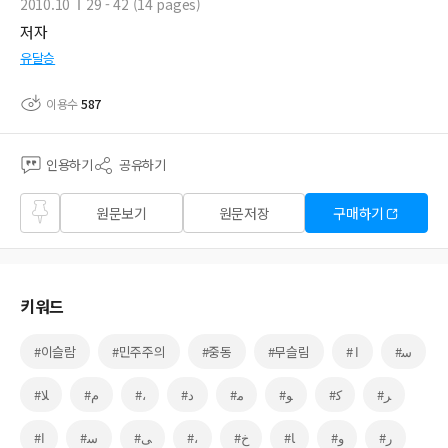
2010.10
29 - 42 (14 pages)
저자
유달승
이용수
587
인용하기
공유하기
즐겨
원문보기
원문저장
구매하기
찾기
키워드
#이슬람
#민주주의
#중동
#무슬림
# ا
#ﺳ
#ﻼ
#م
#،
#د
#ﻣ
#ﻮ
#ﮐ
#ﺮ
#ا
#ﺳ
#ﯽ
#،
#ﺥ
#ﺎ
#و
#ر