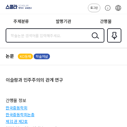
로그인
스콜라
고
ENG
SCHOLAR 학
객
지사·교보문고
주제분류
발행기관
간행물
센
터
검색
즐겨찾
기
0
논문
KCI등재
학술저널
이슬람과 민주주의의 관계 연구
간행물 정보
한국중동학회
한국중동학회논총
제31권 제2호