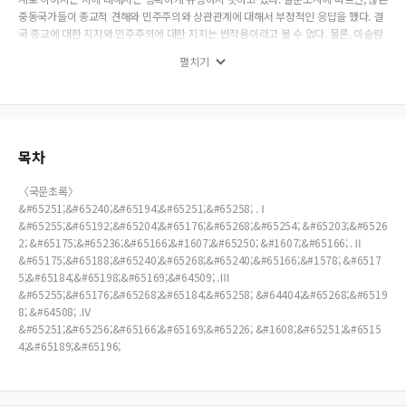
중동국가들이 종교적 견해와 민주주의와 상관관계에 대해서 부정적인 응답을 했다. 결
국 종교에 대한 지지와 민주주의에 대한 지지는 반작용이라고 볼 수 없다. 물론, 이슬람
여성에 대한 문제에 대해서는 신앙심과 자유주의적 견해와의 관계에서 부정적인 시각
펼치기
이 존재한다. 하지만 이것은 서구국가에서도 유사하다는 것을 볼 수 있다. 따라서 이슬
람이 민주주의와 부정적인 관계라고 볼 수 있다.
목차
〈국문초록〉
&#65251;&#65240;&#65194;&#65251;&#65258; .Ⅰ
&#65255;&#65192;&#65204;&#65176;&#65268;&#65254; &#65203;&#6526
2; &#65175;&#65236;&#65166;&#1607;&#65250; &#1607;&#65166; .Ⅱ
&#65175;&#65188;&#65240;&#65268;&#65240;&#65166;&#1578; &#6517
5;&#65184;&#65198;&#65169;&#64509; .Ⅲ
&#65255;&#65176;&#65268;&#65184;&#65258; &#64404;&#65268;&#6519
8; &#64508; .Ⅳ
&#65251;&#65256;&#65166;&#65169;&#65226; &#1608;&#65251;&#6515
4;&#65189;&#65196;