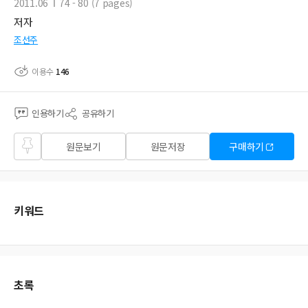
2011.06
74 - 80 (7 pages)
저자
조선주
이용수
146
인용하기
공유하기
즐겨
원문보기
원문저장
구매하기
찾기
키워드
초록