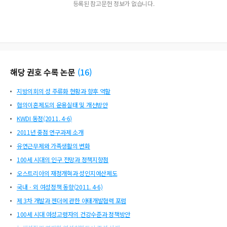
등록된 참고문헌 정보가 없습니다.
해당 권호 수록 논문
(
16
)
지방의회의 성 주류화 현황과 향후 역할
협의이혼제도의 운용실태 및 개선방안
KWDI 동정(2011. 4-6)
2011년 중점 연구과제 소개
유연근무제와 가족생활의 변화
100세 시대의 인구 전망과 정책지향점
오스트리아의 재정개혁과 성인지예산제도
국내ㆍ외 여성정책 동향(2011. 4-6)
제 3차 개발과 젠더에 관한 아태개발협력 포럼
100세 시대 여성고령자의 건강수준과 정책방안