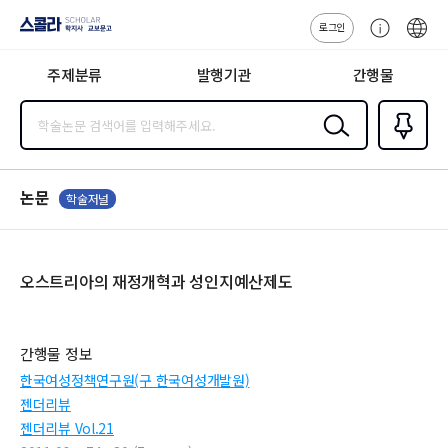
로그인
스콜라
고
ENG
SCHOLAR 학
객
지사·교보문고
주제분류
발행기관
간행물
센
터
검색
즐겨찾
기
0
논문
학술저널
오스트리아의 재정개혁과 성인지예산제도
간행물 정보
한국여성정책연구원(구 한국여성개발원)
젠더리뷰
젠더리뷰 Vol.21