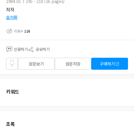
1984.01
195 - 210 (16 pages)
저자
金光錫
이용수
116
인용하기
공유하기
즐겨
원문보기
원문저장
구매하기
찾기
키워드
초록