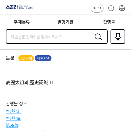
로그인
스콜라
고
ENG
SCHOLAR 학
객
지사·교보문고
주제분류
발행기관
간행물
센
터
검색
즐겨찾
기
0
논문
KCI등재
학술저널
高麗太祖의 歷史認識 Ⅱ
간행물 정보
백산학회
백산학보
第28號