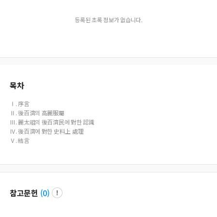
등록된 초록 정보가 없습니다.
목차
Ⅰ. 序言
Ⅱ. 後百濟의 高麗服屬
Ⅲ. 麗太祖의 後百濟民에 對한 認識
Ⅳ. 後百濟에 對한 史料上 處理
Ⅴ. 結言
참고문헌
(
0
)