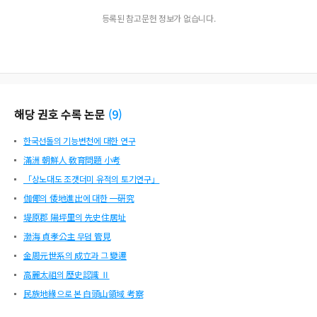
등록된 참고문헌 정보가 없습니다.
해당 권호 수록 논문
(
9
)
한국선돌의 기능변천에 대한 연구
滿洲 朝鮮人 敎育問題 小考
「상노대도 조갯더미 유적의 토기연구」
伽倻의 倭地進出에 대한 一硏究
堤原郡 陽坪里의 先史住居址
渤海 貞孝公主 무덤 管見
金周元世系의 成立과 그 變遷
高麗太祖의 歷史認識 Ⅱ
民族地緣으로 본 白頭山領域 考察