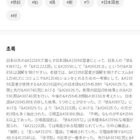
#依頼
#勧
#誘
#断
#り
#日本語教
#材
초록
日本以外の&#22269;で暮らす日本語&#23398;習者にとって、日本人の「依&
#38972;」や「&#21223;誘」に&#23550;して「&#26029;る」という行&#28
858;は誤解を受けやすい。本稿では、&#23398;習者が誤解を受けずにスム&#
12540;ズにコミュニケ&#12540;ションをとれるための一考察として、&#233
98;習者が使用する&#20250;話中心の日本語&#25945;材の「&#26029;り」表
現と先行&#30740;究における「&#26029;り」表現の談話分析結果との&#23
550;照&#30740;究を行い、今後の&#25945;材開&#30330;を考えたい。 日本
語&#25945;材を分析した結果、5つのことが分かった。①「依&#38972;」に
おける「&#26029;り」より「&#21223;誘」における「&#26029;り」の方が
約3倍も多く抽出された。②相互&#38306;係は、「不明」なものが半&#2596
8;以上であった。③場面設定は、「依&#38972;」は多種多&#27096;な場面が
見られ、「&#21223;誘」では場面がある程度絞られていた。④中心構造は、
「謝罪」と「言い&#35379;ㆍ理由」で構成されていた。⑤理由表現マ&#125
40;カ&#12540;は、「命令型」の比率が一番多かった。 先行&#30740;究と&#