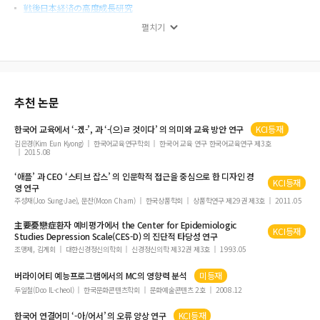
戦後日本経済の高度成長研究
平安時代 文学作品에 나타난 結婚様相考察
펼치기
日本語 漢語動詞의 韓国語 対応樣相 研究
日本語の「気」に関することば
透谷가 본 物質文明의 危機
추천 논문
談話標識としての「それが」と「그게」
誘い発話文の述部の表現に関する一考察
한국어 교육에서 ‘-겠-’, 과 ‘-(으)ㄹ 것이다’
의
의
미와 교육 방안 연구
KCI등재
類義副詞의 意味分析
김은경(Kim Eun Kyong)
한국어교육연구학회
한국어 교육 연구 한국어교육연구 제3호
2015.08
天草本ㆍ国字本『伊曾保物語』에 나타난 原因ㆍ理由表現에 관한 일고찰
‘애플’ 과 CEO ‘스티브 잡스’
의
인문학적 접근을 중심으로 한 디자인 경
靖国問題から見る人を神に祀る習俗
KCI등재
영 연구
후나코시 기친을 통해 본 한ㆍ일 무도 관련성 연구
주성재(Joo Sung-Jae), 문찬(Moon Charn)
한국상품학회
상품학연구 제29권 제3호
2011.05
한일 고대의 혼인제와 여성
主要憂戀症환자 예비평가에서 the Center for Epidemiologic
KCI등재
Studies Depression Scale(CES-D)
의
진단적 타당성 연구
20세기초 재조일본인의 문학결사와 일본전통 운문작품 연구
조맹제, 김계회
대한신경정신의학회
신경정신의학 제32권 제3호
1993.05
도손의 근대시와 워즈워스의 「영생불멸의 암시」
버라이어티 예능프로그램에서
의
MC
의
영향력 분석
미등재
中世伊勢物語注釈の思想的基盤
두일철(Doo IL-cheol)
한국문화콘텐츠학회
문화예술콘텐츠 2호
2008.12
「沈黙と疲労の美学」
한국어 연결어미 ‘-아/어서’
의
오류 양상 연구
KCI등재
説得戦略としてのエートスを高める方法