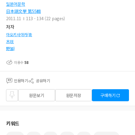
일본어문학
日本語文學 第55輯
2011.11
113 - 134 (22 pages)
저자
아오키사야카(青
木咲
野加)
이용수
58
인용하기
공유하기
즐겨
원문보기
원문저장
구매하기
찾기
키워드