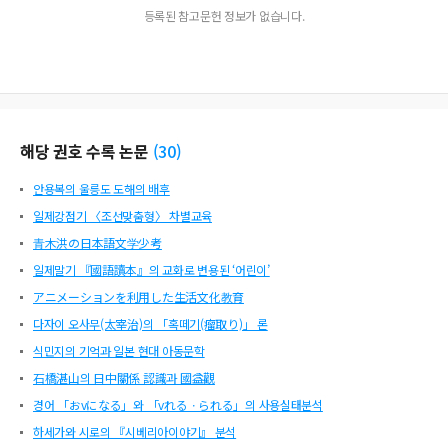
등록된 참고문헌 정보가 없습니다.
해당 권호 수록 논문
(
30
)
안용복의 울릉도 도해의 배후
일제강점기 〈조선맞춤형〉 차별교육
青木洪の日本語文学少考
일제말기 『國語讀本』의 교화로 변용된 ‘어린이’
アニメーションを利用した生活文化教育
다자이 오사무(太宰治)의 「혹떼기(瘤取り)」 론
식민지의 기억과 일본 현대 아동문학
石橋湛山의 日中關係 認識과 國益觀
경어 「おvになる」와 「vれるㆍられる」의 사용실태분석
하세가와 시로의 『시베리아이야기』 분석