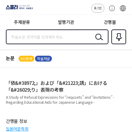
로그인
스콜라
고
ENG
SCHOLAR 학
객
지사·교보문고
주제분류
발행기관
간행물
센
터
검색
즐겨찾
기
0
논문
KCI등재
학술저널
「依&#38972;」および「&#21223;誘」における
「&#26029;り」表現の考察
A Study of Refusal Expressions for “requsets” and “invitations” -
Regarding Educational Aids for Japanese Language -
간행물 정보
일본어문학회