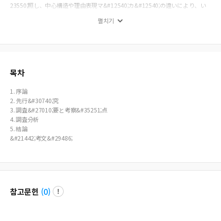
23550;照し、中心構造や理由表現マ&#12540;カ&#12540;の違いにより、い
くら&#20250;話中心の&#25945;材とは言え、&#23455;際の&#20250;話とに
펼치기
は距離があることを&#23455;感した。しかし、すぐにでもできる日本語&#2
5945;材の改善点として、相互&#38306;係の提示は必須であると考える。
목차
1. 序論
2. 先行&#30740;究
3. 調査&#27010;要と考察&#35251;点
4. 調査分析
5. 結論
&#21442;考文&#29486;
참고문헌
(
0
)