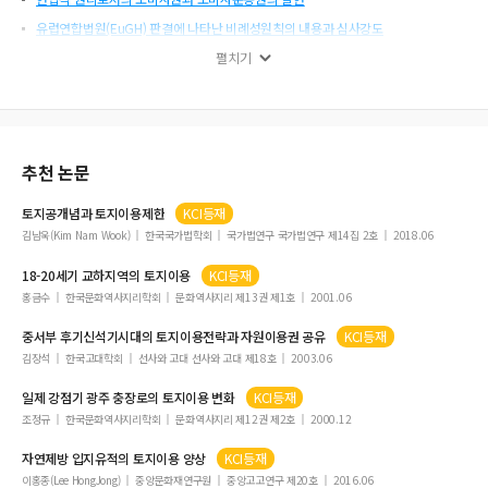
유럽연합법원(EuGH) 판결에 나타난 비례성원칙의 내용과 심사강도
토지의 공공성과 재산권성의 갈등조정기제로서의 참가와 소통
펼치기
PD수첩 대법원 판결의 헌법적 의미
공직선거법에 대한 헌법재판소의 판결성향 분석
추천 논문
토지
공개념과
토지이용
제한
KCI등재
김남욱(Kim Nam Wook)
한국국가법학회
국가법연구 국가법연구 제14집 2호
2018.06
18-20세기 교하지역의
토지이용
KCI등재
홍금수
한국문화역사지리학회
문화역사지리 제13권 제1호
2001.06
중서부 후기신석기시대의
토지이용
전략과 자원
이용
권 공유
KCI등재
김장석
한국고대학회
선사와 고대 선사와 고대 제18호
2003.06
일제 강점기 광주 충장로의
토지이용
변화
KCI등재
조정규
한국문화역사지리학회
문화역사지리 제12권 제2호
2000.12
자연제방 입지유적의
토지이용
양상
KCI등재
이홍종(Lee HongJong)
중앙문화재연구원
중앙고고연구 제20호
2016.06