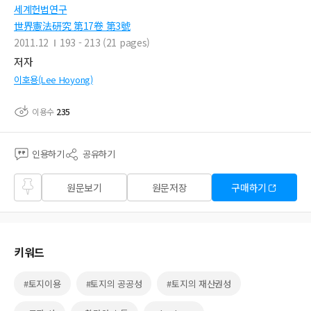
세계헌법연구
世界憲法硏究 第17卷 第3號
2011.12
193 - 213 (21 pages)
저자
이호용(Lee Hoyong)
이용수
235
인용하기
공유하기
즐겨
원문보기
원문저장
구매하기
찾기
키워드
#토지이용
#토지의 공공성
#토지의 재산권성