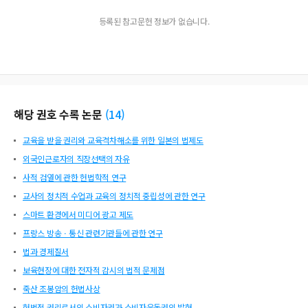
등록된 참고문헌 정보가 없습니다.
해당 권호 수록 논문
(
14
)
교육을 받을 권리와 교육격차해소를 위한 일본의 법제도
외국인근로자의 직장선택의 자유
사적 검열에 관한 헌법학적 연구
교사의 정치적 수업과 교육의 정치적 중립성에 관한 연구
스마트 환경에서 미디어 광고 제도
프랑스 방송ㆍ통신 관련기관들에 관한 연구
법과 경제질서
보육현장에 대한 전자적 감시의 법적 문제점
죽산 조봉암의 헌법사상
헌법적 권리로서의 소비자권과 소비자운동권의 발현