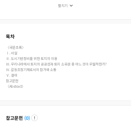
cause they did not decide the things of city planning themselves. The affected
펼치기
by city planning will participate in city planning decision the same as democra
cy begins oneness of the ruler and the ruled. But this principle is not applicable
to Korea’s case because Korea have not experience modernization, so the agg
regation of private will be not public in Korea. This will be capable when mod
ernization of a country is achieved spontaneously, But modernization of Kore
a is achieved one-sidely and compulsively by the power of foreign country. Ca
목차
use by this historical backgrounds, the public is not the aggregation privates a
nd it is superior and priority value to private, So it is recognized that the public
〈국문초록〉
and private are disconnected and divided. Finally use of land for city basis co
Ⅰ. 서설
mposition in city planning process an aggregation of privates should be publi
Ⅱ. 도시기반정비를 위한 토지의 이용
c.
Ⅲ. 우리나라에서 토지의 공공성과 토지 소유권 중 어느 것이 우월적한가?
Ⅳ. 갈등조정기제로서의 참가와 소통
Ⅴ. 결어
참고문헌
〈Abstract〉
참고문헌
(
0
)