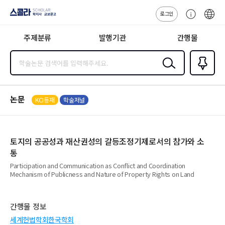
로그인
스콜라
고
ENG
SCHOLAR 학
객
지사·교보문고
주제분류
발행기관
간행물
센
터
검색
즐겨찾
기
0
논문
KCI등재
학술저널
토지의 공공성과 재산권성의 갈등조정기제로서의 참가와 소
통
Participation and Communication as Conflict and Coordination
Mechanism of Publicness and Nature of Property Rights on Land
간행물 정보
세계헌법학회한국학회