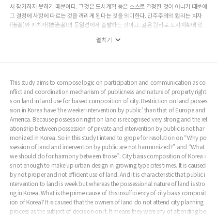
서 참가하지 못하기 때문이다. 그것은 도시계획 등은 스스로 결정한 것이 아니기 때문에
그 결정에 사항에 따르는 것을 꺼리게 된다는 것을 의미한다. 민주주의의 원리는 치자
(治者)와 피치자(被治者)의 동일성에서 출발하는 것이고, 같은 원리로 도시계획에 있
어서도 도시계획에 의해 영향을 받는 자가 도시계획결정에도 주체적으로 참여하여야
펼치기
한다는 것이다. 시민적 제권리와 참여라는 정치적 제권리는 수레의 양바퀴와 같은 것인
데 그렇게 작동하지 못하고 있다는 것이다. 우리나라에서 이렇지 못한 이유는 공(公)과
사(私)가 근대화를 스스로에 의해 직접 경험한 서구의 public과 privacy이 서로 같지
않다는 점에 기인한다. 즉 public은 개개 private의 집합체이며, public로부터 private
가 나오기 때문에 양자의 의사는 같을 수밖에 없다. 이것은 근대화가 자생적.내발적으로
This study aims to compose logic on participation and communication as co
이루어졌기 때문에 가능한 것이다. 그러나 우리나라의 근대화는 외부적 세력에 의해 강
nflict and coordination mechanism of publicness and nature of property right
제적, 일방적으로 이루어졌다. 이러한 역사적 배경으로 말미암아, 공(公)을 사(私)의 결
s on land in land use for based composition of city. Restriction on land posses
합체라고 보기보다는 공(公)을 우월하고 우선적 가치가 있는 것이며 공(公)은 사(私)와
sion in Korea have ‘the weeker intervention by public’ than that of Europe and
는 단절되고 구분되는 것으로 이해하는 관념을 형성하게 된 것이다. 결국 도시기반과 관
America. Because possession right on land is recognised very strong and the rel
련된 토지의 이용과 관련해서도 사(私)의 집합체가 공(公)이 되도록 해야 한다는 이념
ationship between possession of private and intervention by public is not har
적 무장이 필요하다.
monized in Korea. So in this study I intend to grope for resolution on “Why po
ssession of land and intervention by public are not harmonized?” and “What
we should do for harmony between those”. City basis composition of Korea i
s not enough to make up urban design in growing type cites times. It is caused
by not proper and not efficient use of land. And it is characteristic that public i
ntervention to land is week but whereas the possessional nature of land is stro
ng in Korea. What is the prime cause of this insufficiency of city basis composit
ion of Korea? It is caused that the owners of land do not attend city planning
process as the subject of decision on it. It means they were shy of attending be