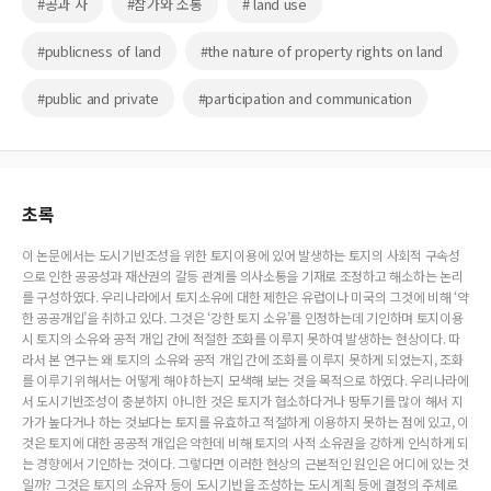
#공과 사
#참가와 소통
# land use
#publicness of land
#the nature of property rights on land
#public and private
#participation and communication
초록
이 논문에서는 도시기반조성을 위한 토지이용에 있어 발생하는 토지의 사회적 구속성
으로 인한 공공성과 재산권의 갈등 관계를 의사소통을 기재로 조정하고 해소하는 논리
를 구성하였다. 우리나라에서 토지소유에 대한 제한은 유럽이나 미국의 그것에 비해 ‘약
한 공공개입’을 취하고 있다. 그것은 ‘강한 토지 소유’를 인정하는데 기인하며 토지이용
시 토지의 소유와 공적 개입 간에 적절한 조화를 이루지 못하여 발생하는 현상이다. 따
라서 본 연구는 왜 토지의 소유와 공적 개입 간에 조화를 이루지 못하게 되었는지, 조화
를 이루기 위해서는 어떻게 해야 하는지 모색해 보는 것을 목적으로 하였다. 우리나라에
서 도시기반조성이 충분하지 아니한 것은 토지가 협소하다거나 땅투기를 많이 해서 지
가가 높다거나 하는 것보다는 토지를 유효하고 적절하게 이용하지 못하는 점에 있고, 이
것은 토지에 대한 공공적 개입은 약한데 비해 토지의 사적 소유권을 강하게 인식하게 되
는 경향에서 기인하는 것이다. 그렇다면 이러한 현상의 근본적인 원인은 어디에 있는 것
일까? 그것은 토지의 소유자 등이 도시기반을 조성하는 도시계획 등에 결정의 주체로