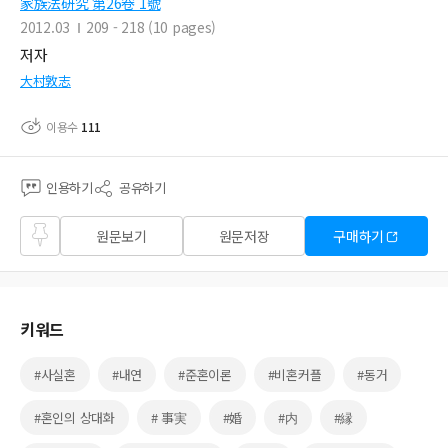
家族法硏究 第26卷 1號
2012.03
209 - 218 (10 pages)
저자
大村敦志
이용수
111
인용하기
공유하기
즐겨
원문보기
원문저장
구매하기
찾기
키워드
#사실혼
#내연
#준혼이론
#비혼커플
#동거
#혼인의 상대화
# 事実
#婚
#内
#縁