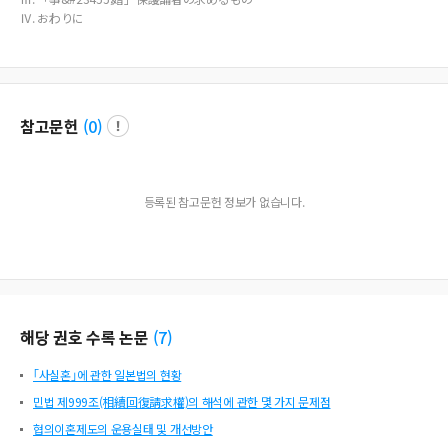
Ⅳ. おわりに
참고문헌
(
0
)
등록된 참고문헌 정보가 없습니다.
해당 권호 수록 논문
(
7
)
｢사실혼｣에 관한 일본법의 현황
민법 제999조(相續回復請求權)의 해석에 관한 몇 가지 문제점
협의이혼제도의 운용실태 및 개선방안