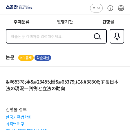
로그인
스콜라
고
ENG
SCHOLAR 학
객
지사·교보문고
주제분류
발행기관
간행물
센
터
검색
즐겨찾
기
0
논문
KCI등재
학술저널
&#65378;事&#23455;婚&#65379;に&#38306;する日本
法の現況―判例と立法の動向
간행물 정보
한국가족법학회
가족법연구