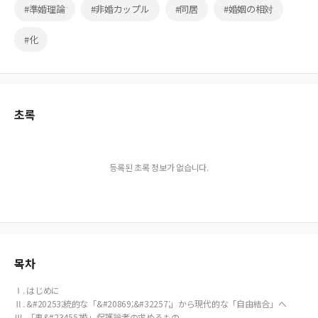
#準婚理論
#非婚カップル
#同居
#婚姻の相対
#化
초록
등록된 초록 정보가 없습니다.
목차
Ⅰ. はじめに
Ⅱ. &#20253;統的な「&#20869;&#32257;」から現代的な「自由結合」へ
Ⅲ. 「事&#23455;婚」保護論者の求めるもの