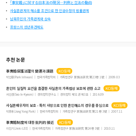
｢事実婚｣に関する日本法の現況―判例と立法の動向
사실혼관계의 해소를 조건으로 한 인공수정의 법률관계
남북주민의 가족관계와 상속
프랑스의 성년후견제도
추천 논문
事實婚
保護法理의 變遷과 課題
KCI등재
박인환(Park Inhwan)
한국가족법학회
가족법연구 家族法硏究 第23卷 1號
2009.03
혼인의 실질적 요건을 흠결한
사실혼
의 가족법상 보호에 관한 소고
KCI등재
서인겸(Seo In-Kyeom)
경희법학연구소
경희법학 제51권 제3호
2016.09
사실혼
배우자의 보호 - 특히 사망으로 인한 혼인해소의 경우를 중심으로
KCI등재
박종용(Jong Yong Park)
한국가족법학회
가족법연구 家族法硏究 第21卷 3號
2007.11
事實婚
制度에 대한 批判的 接近
KCI등재
이진기(Jinki LEE)
한국가족법학회
가족법연구 家族法硏究 第24卷 3號
2010.11