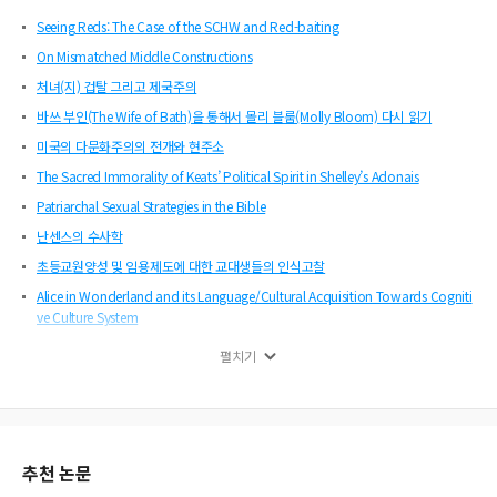
Seeing Reds: The Case of the SCHW and Red-baiting
On Mismatched Middle Constructions
처녀(지) 겁탈 그리고 제국주의
바쓰 부인(The Wife of Bath)을 통해서 몰리 블룸(Molly Bloom) 다시 읽기
미국의 다문화주의의 전개와 현주소
The Sacred Immorality of Keats’ Political Spirit in Shelley’s Adonais
Patriarchal Sexual Strategies in the Bible
난센스의 수사학
초등교원양성 및 임용제도에 대한 교대생들의 인식고찰
Alice in Wonderland and its Language/Cultural Acquisition Towards Cogniti
ve Culture System
Louis Althusser: Beyond and Within Reductionism
펼치기
Pastness in Past Participle
A Lacanian Approach to the Other in Willa Cather’s O Pioneers! and My Anto
nia
Althusser’s Social Theory
추천 논문
공명의 미학: 코울리지의 “생각 속의 리듬”