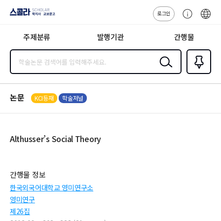
로그인
스콜라
고
ENG
SCHOLAR 학
객
지사·교보문고
주제분류
발행기관
간행물
센
터
검색
즐겨찾
기
0
논문
KCI등재
학술저널
Althusser’s Social Theory
간행물 정보
한국외국어대학교 영미연구소
영미연구
제26집