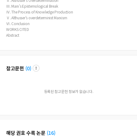
Ⅱ. Althusser’s Overdetermination
Ⅲ. Marx’s Epistemological Break
Ⅳ. The Process of Knowledge Production
Ⅴ. Althusser’s overdeterminist Marxism
Ⅵ. Conclusion
WORKS CITED
Abstract
참고문헌
(
0
)
등록된 참고문헌 정보가 없습니다.
해당 권호 수록 논문
(
16
)