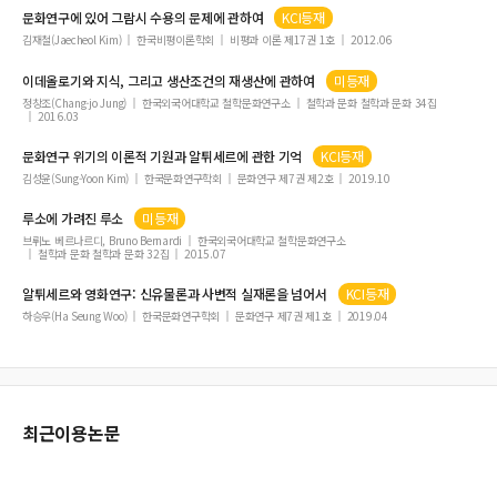
문화연구에 있어 그람시 수용의 문제에 관하여
KCI등재
초등학생의 영어 연어(collocation)활용과 문자언어학습 및 영어학습태도
김재철(Jaecheol Kim)
한국비평이론학회
비평과 이론 제17권 1호
2012.06
이데올로기와 지식, 그리고 생산조건의 재생산에 관하여
미등재
정창조(Chang-jo Jung)
한국외국어대학교 철학문화연구소
철학과 문화 철학과 문화 34집
2016.03
문화연구 위기의 이론적 기원과
알튀세르
에 관한 기억
KCI등재
김성윤(Sung-Yoon Kim)
한국문화연구학회
문화연구 제7권 제2호
2019.10
루소에 가려진 루소
미등재
브뤼노 베르나르디, Bruno Bernardi
한국외국어대학교 철학문화연구소
철학과 문화 철학과 문화 32집
2015.07
알튀세르
와 영화연구: 신유물론과 사변적 실재론을 넘어서
KCI등재
하승우(Ha Seung Woo)
한국문화연구학회
문화연구 제7권 제1호
2019.04
최근이용논문