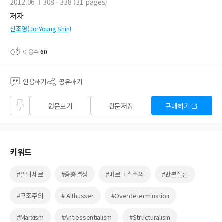
2012.06
308 - 338 (31 pages)
저자
신조영(Jo-Young Shin)
이용수
60
인용하기
공유하기
즐겨
원문보기
원문저장
구매하기
찾기
키워드
#알튀세르
#중층결정
#마르크스주의
#반본질론
#구조주의
# Althusser
#Overdetermination
#Marxism
#Antiessentialism
#Structuralism