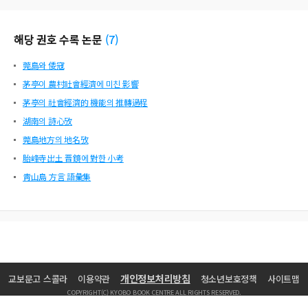
r positions in their villages. Mojong is the structure for the working farmers, and
accordingly could be built in the areas where the farmer’s position was relative
ly strong. This is one of the reasons why there are so many Mojongs in Chollad
해당 권호 수록 논문
(
7
)
o area.
莞島와 倭寇
茅亭이 農村社會經濟에 미친 影響
茅亭의 社會經濟的 機能의 推轉過程
湖南의 詩心攷
莞島地方의 地名攷
胎峰寺出土 晋鏡에 對한 小考
靑山島 方言 語彙集
개인정보처리방침
교보문고 스콜라
이용약관
청소년보호정책
사이트맵
COPYRIGHT(C) KYOBO BOOK CENTRE ALL RIGHTS RESERVED.