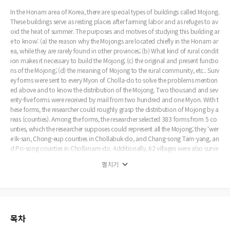
일하는 農軍의 休息處로써의 性格이 &#24375;하게 浮刻되어 있다. 茅亭은 또한 婦
In the Honam area of Korea, there are special types of buildings called Mojong.
女子는 使用하지 않는 男子의 專用建物로서의 特徵을 갖고 있은 또한 婦女子는 使
These buildings serve as resting places after farming labor and as refuges to av
用하지 않는 男子의 專用建物로서의 特徵을 갖고 있다. (4) 茅亭은 방이 딸려 있지 않
oid the heat of summer. The purposes and motives of studying this building ar
은 開放式 亭子를 가리킨다. 一部 방이 附屬되어 있는 茅亭 名稱의 建物이 있기는 하
e to know: (a) the reason why the Mojongs are located chiefly in the Honam ar
나 그것들은 實質的으로 茅亭이라 할 수 없는 建物을 部落民이 便宜上 “茅亭” “우산
ea, while they are rarely found in other provinces; (b) What kind of rural condit
각” 等으로 呼稱하는 것에 不過한 것 같다. 茅亭의 크기는 部落의 戶數에 따라 決定되
ion makes it necessary to build the Mojong; (c) the original and present functio
는 傾向이 있다. 그러나 大部分의 茅亭은 2乃至 3間의 적은 規模의 亭子이 있다. 傳
ns of the Mojong; (d) the meaning of Mojong to the rural community, etc.. Surv
統的 保守的 色彩가 &#24375;한 部落의 茅亭은 칸을 막고 또는 層階를 만들어 老少
ey forms were sent to every Myon of Cholla-do to solve the problems mention
年席을 區別하는 茅亭이 있는 것이다. 茅亭은 大部分 四角形의 建築樣式이 一般的
ed above and to know the distribution of the Mojong. Two thousand and sev
이지만 個中에는 六角形 八角形의 육모정 팔모정을 찾아 볼 수 있었다. (5) 茅亭은 山
enty-five forms were received by mail from two hundred and one Myon. With t
間地帶보다 平野地帶에 많고, 海岸 또는 島嶼地帶보다 內陸地方에 많다. 茅亭은 水
hese forms, the researcher could roughly grasp the distribution of Mojong by a
稻作農業의 共同作業에 從事하는 農軍들의 休息場所로써, 山間地帶는 田作農業이
reas (counties). Among the forms, the researcher selected 383 forms from 5 co
中心이 되어 있고 나무그늘과 같은 더위를 避할 수 있는 場所가 많기 때문에 休息場所
unties, which the researcher supposes could represent all the Mojong; they ‘wer
로서의 茅亭을 따로 建築할 必要性이 적었던 것으로 認定되었고, 다음 島嶼地方에
e Ik-san, Chong-eup counties in Chollabuk-do, and Chang-song Tam-yang, an
茅亭이 存立하기 어려운 까닭으로써 첫째 島嶼地方에 밭이 많고 婦女子가 主로 農耕
d Po-song counties in Chollanam-do. Additionally, 62 villages were also surve
에 從事하며 茅亭이 男子의 專用建物이라는 点과, 둘째 바람이 많고 그러므로써 茅亭
yed by special forms in order to study the relationship between the social struc
펼치기
의 倒壞의 可能性과 함께 그 管理 및 維持가 어려운 것 等을 指摘할 수 있었다. (6) 典
ture of the rural village and the Mojong. The researcher visited many villages an
型的인 意味의 茅亭을 忠淸道에서 거의 찾아 볼 수 없고 茅亭이 全羅道에서 支配的
d interviewed farmers whenever problems arose. On the basis of these three res
으로 發達한 原因으로써 첫째 옛부터 中央政府와의 距離가 먼 全羅道地方은 政府의
earch methods, the researcher made the following conclusions; (1) The same b
統治權의 &#24375;化를 爲한 必要性과 部落 스스로의 自衛를 위하여 村落自治의
uilding is called by various names in different areas, for example; Mojong, Sijo
&#24375;化를 要求하였고, 계속하여 村落共同體의 遺制가 &#24375;하게 남아 있
ng, Usangak, Nongjong, and Nongchong. Among these names, Mojong is mos
을 수 있는 蓋然性이 있어 왔고, 그럼으로써 村落의 共有建物인 茅亭이 全羅道에 發
t widely and commonly used. Therefore it is the name used in this paper. (2) T
목차
生 發達할 수 있는 契機가 恒存하였으리라 생각하였고, 둘째 李朝네 있어 全羅道는
he typical type of Mojong is a building with no room or no walls, with a thatc