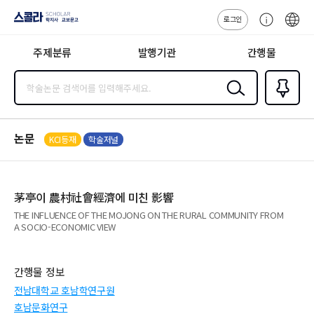
로그인
스콜라
고
ENG
SCHOLAR 학
객
지사·교보문고
주제분류
발행기관
간행물
센
터
검색
즐겨찾
기
0
논문
KCI등재
학술저널
茅亭이 農村社會經濟에 미친 影響
THE INFLUENCE OF THE MOJONG ON THE RURAL COMMUNITY FROM
A SOCIO-ECONOMIC VIEW
간행물 정보
전남대학교 호남학연구원
호남문화연구