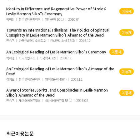
『논어』의 영어 번역본에 나타난 비유 표현 연구
Identity in Difference and Regenerative Power of Stories:
미등재
Leslie Marmon
Silko
"s Ceremony
박미선
한국영미문화학회
영미문화 10(1)
2010.04
Towards an International Tribalism: The Politics of Spiritual
미등재
Conspiracy in Leslie Marmon
Silko
’s Almanac of the Dead
류승구
한국현대영미소설학회
현대영미소설 22(3)
2015.12
An Ecological Reading of Leslie Marmon
Silko
"s Ceremony
미등재
박재영
미국학연구소
미국학 41(2)
2018.12
An Ecological Reading of Leslie Marmon
Silko
"s Almanac of the
미등재
Dead
강자모
한국영어영문학회
영어영문학 49(4)
2003.12
A War of Stories, Spirits, and Conspiracies in Leslie Marmon
미등재
Silko
’s Almanac of the Dead
류승구
새한영어영문학회
새한영어영문학 58(1)
2016.02
최근이용논문