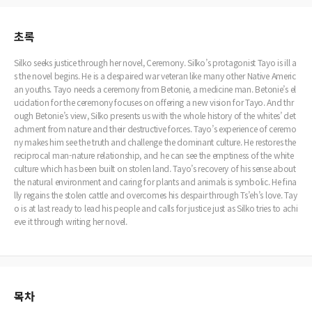
초록
Silko seeks justice through her novel, Ceremony. Silko’s protagonist Tayo is ill a
s the novel begins. He is a despaired war veteran like many other Native Americ
an youths. Tayo needs a ceremony from Betonie, a medicine man. Betonie’s el
ucidation for the ceremony focuses on offering a new vision for Tayo. And thr
ough Betonie’s view, Silko presents us with the whole history of the whites’ det
achment from nature and their destructive forces. Tayo’s experience of ceremo
ny makes him see the truth and challenge the dominant culture. He restores the
reciprocal man-nature relationship, and he can see the emptiness of the white
culture which has been built on stolen land. Tayo’s recovery of his sense about
the natural environment and caring for plants and animals is symbolic. He fina
lly regains the stolen cattle and overcomes his despair through Ts’eh’s love. Tay
o is at last ready to lead his people and calls for justice just as Silko tries to achi
eve it through writing her novel.
목차