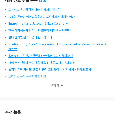
해당 권호 수록 논문
(
15
)
포스트모던 미국극에 나타난 정체성 정치학
공무원 온라인 영어교육훈련이 조직성과에 미치는 영향
Environment and Justice in Silko’s Ceremony
한국 대학생들의 영어 사과 표현에 대한 인식과 전략
발터 벤야민 문학비평의 현대적 의의
Contradictory Voices: Subversive and Conservative Narratives in The Real Ch
arlotte
엘리엇과 스윈번: 스윈번에 대한 엘리엇의 이해와 평가
영어 프레젠테이션 능력 향상을 위한 동료피드백의 효과
쓰기에 대한 의식도 및 쓰기 중심 교양영어 수업의 방법ㆍ만족도 조사
브라우닝 극적 독백시의 정치성
The Issue of Urban Isolation for American Romantic Writers
펼치기
Detecting DIF for Different Language Groups on ESL Writing Assessment
대학 교양영어 수업에서의 원어민교수와 비원어민 교수에 대한 학생들의 인식 및 태
도 연구
Under the Name of Father: Heterosexual Normativity and Patriarchal Family
추천 논문
System in Caryl Churchill’s Cloud 9