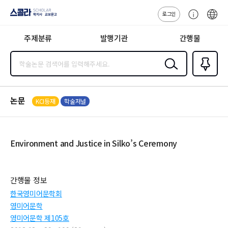
로그인
스콜라
고
ENG
SCHOLAR 학
객
지사·교보문고
주제분류
발행기관
간행물
센
터
검색
즐겨찾
기
0
논문
KCI등재
학술저널
Environment and Justice in Silko’s Ceremony
간행물 정보
한국영미어문학회
영미어문학
영미어문학 제105호