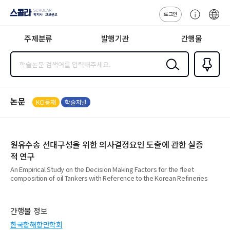
로그인
스콜라
고
ENG
SCHOLAR 학
객
지사·교보문고
주제분류
발행기관
간행물
센
터
검색
즐겨찾
기
0
논문
KCI등재
학술저널
원유수송 선대구성을 위한 의사결정요인 도출에 관한 실증
적 연구
An Empirical Study on the Decision Making Factors for the fleet
composition of oil Tankers with Reference to the Korean Refineries
간행물 정보
한국항해항만학회