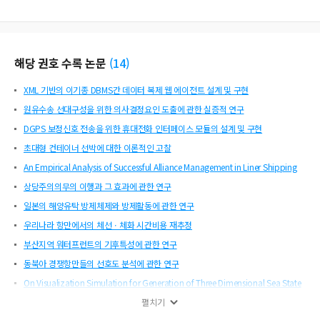
해당 권호 수록 논문
(
14
)
XML 기반의 이기종 DBMS간 데이터 복제 웹 에이전트 설계 및 구현
원유수송 선대구성을 위한 의사결정요인 도출에 관한 실증적 연구
DGPS 보정신호 전송을 위한 휴대전화 인터페이스 모듈의 설계 및 구현
초대형 컨테이너 선박에 대한 이론적인 고찰
An Empirical Analysis of Successful Alliance Management in Liner Shipping
상당주의의무의 이행과 그 효과에 관한 연구
일본의 해양유탁 방제체제와 방제활동에 관한 연구
우리나라 항만에서의 체선ㆍ체화 시간비용 재추정
부산지역 워터프런트의 기후특성에 관한 연구
동북아 경쟁항만들의 선호도 분석에 관한 연구
On Visualization Simulation for Generation of Three Dimensional Sea State
Hermite와 Spline 함수를 이용한 매립토공량 계산
펼치기