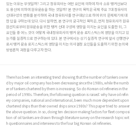
있는 이유는 무엇일까? 그리고 정유회사는 어떤 요인에 의하여 자사 소유 탱커선보다
도 용선에 의하여 원유운송을 하는 것일까? 본 연구의 목적은 국제 주요 7대 정유사의
선대구성의 변화를 분석하여 국내 정유회사를 연구대상으로 하여 위의 문제제기에 대
한 답을 구하는데 있다. 다시 말하면, 본 연구의 궁극적인 목적은, 먼저 정유회사가 원유
원산지로부터 원유운송을 위한 탱커 선대 구성에 영향을 미치는 요인을 도출한 뒤, 그
요인들 중 어느 것이 어떻게 국내정유회사의 탱커 운송 로지스틱스에 영향을 미치고 있
는가를 실증적으로 연구하는데 있다. 본 연구에서는 상기 실증적 연구에 앞서 선행연구
로서 탱커 운송 로지스틱스에 영향을 미치는 의사결정 요인들을 도출하기 위한 논의와
방법론적 과정을 다루고자 한다.
There has been an interesting trend showing that the number of tankers owne
d by major oil company has been decreasing since the 1980s, while the numb
er of tankers chartered by them is increasing. So do Korean oil refineries in the
period of 1990s. Therefore, the following question is raised: why have oil refin
ery companies, national and international, been much more dependent upon
chartered ships than their owned ships since 1980s? This paper tried to answer
the above question. In so, doing ten decision-making factors for fleet composi
tion of oil tankers are drawn through literature survey on the research topic wit
h questionnaires and interviews to the four big Korean oil refineries.