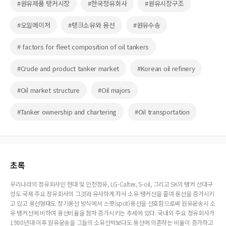
#원유제품 탱커시장
#한국정유회사
#원유시장구조
#오일메이저
#탱크소유와 용선
#원유수송
# factors for fleet composition of oil tankers
#Crude and product tanker market
#Korean oil refinery
#Oil market structure
#Oil majors
#Tanker ownership and chartering
#Oil transportation
초록
우리나라의 정유회사인 현대 및 인천정유, LG-Caltex, S-oil, 그리고 SK의 탱커 선대구
성도 국제 주요 정유회사의 그것과 유사하게 자사 소유 탱커선을 줄여 용선을 증가시키
고 있고 용선형태도 정기용선 방식에서 스팟(spot)용선을 선호함으로써 원유운송시 소
유 탱커선에 비하여 용선비율을 점차 증가시키는 추세에 있다. 국내외 주요 정유회사가
1980년대 이후 원유운송을 그들의 소유선박보다도 용선에 의존하는 비율이 증가하고