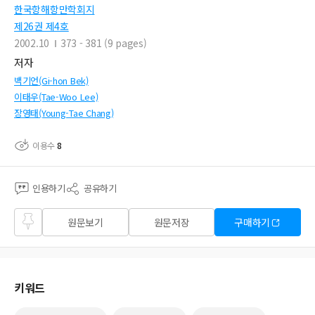
한국항해항만학회지
제26권 제4호
2002.10
373 - 381 (9 pages)
저자
백기언(Gi-hon Bek)
이태우(Tae-Woo Lee)
장영태(Young-Tae Chang)
이용수
8
인용하기
공유하기
즐겨
원문보기
원문저장
구매하기
찾기
키워드