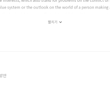
 interests, which also stand for problems on the conflict of 
alue system or the outlook on the world of a person making 
 the basic rights are conflicted. In addition, it is necessary 
 to interfere with regard to each basic right in solving the c
펼치기
 question should be sufficiently considered. Accordingly, thi
on the police investigation, after identifying the status and 
e learning the legal grounds and principles relating to the c
선방안