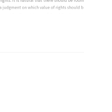
rights. It is natural that there should be room
a judgment on which value of rights should b
to consider the existence of the obligation not
onflicts between the basic rights. Also, the spe
s essay suggested plans to protect personal in
problems in collecting and processing personal
ollection and processing of personal informati