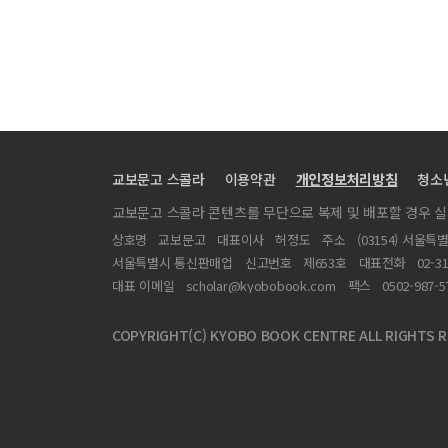
교보문고 스콜라
이용약관
개인정보처리방침
청소
교보문고 스콜라 콘텐츠를 무단으로 복제 및 배포할 경우 
상호명
교보문고
대표이사
허정도
주소
(03154) 서울특
서울특별시 통신판매업
신고번호
제653호
대표전화
02-3
대표 이메일
scholar@kyobobook.com
팩스
0502-987-5
COPYRIGHT(C) KYOBO BOOK CENTRE ALL RIGHTS R