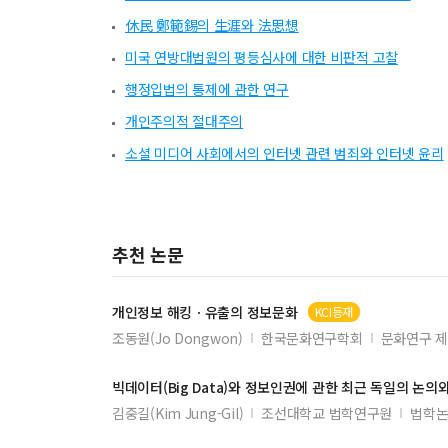
休民 鄭範錫의 生涯와 法思想
미국 연방대법원의 평등심사에 대한 비판적 고찰
행정입법의 통제에 관한 연구
개인주의적 절대주의
소셜 미디어 사회에서의 인터넷 관련 범죄와 인터넷 윤리
추천 논문
개인정보
해킹ㆍ유출의
정보
문화
KCI등재
조동원(Jo Dongwon)
한국문화연구학회
문화연구 제
빅데이터(Big Data)와
정보
인권에 관한 최근 독일의 논의와
김중길(Kim Jung-Gil)
조선대학교 법학연구원
법학논