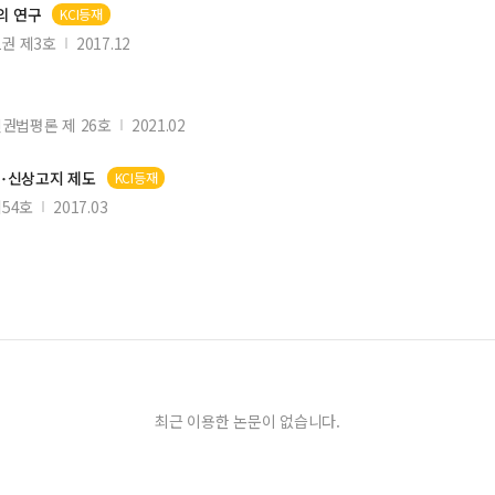
의 연구
KCI등재
1권 제3호
2017.12
권법평론 제 26호
2021.02
･신상고지 제도
KCI등재
54호
2017.03
최근 이용한 논문이 없습니다.