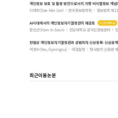
개인정보
보호 및 활용 방안으로서의 가명⋅비식별
정보
개념
이대희(Dae-Hee Lee)
한국정보법학회
정보법학 제2
AI시대에서의
개인정보
자기결정권의 재검토
KCI등재후보
함인선(Ham In-Seon)
전남대학교 공익인권법센터
인
헌법상
개인정보
자기결정권과 성범죄자 신상등록･신상공개
여경수(Yeo, Gyeongsu)
대검찰청
형사법의 신동향 제
최근이용논문