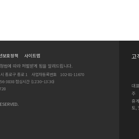
고
년보호정책
사이트맵
실정법에 따라 처벌받게 됨을 알려드립니다.
별시 종로구 종로 1
사업자등록번호
102-81-11670
156-3838 점심시간 (12:30~13:30)
대표
728
주
휴
ESERVED.
토,