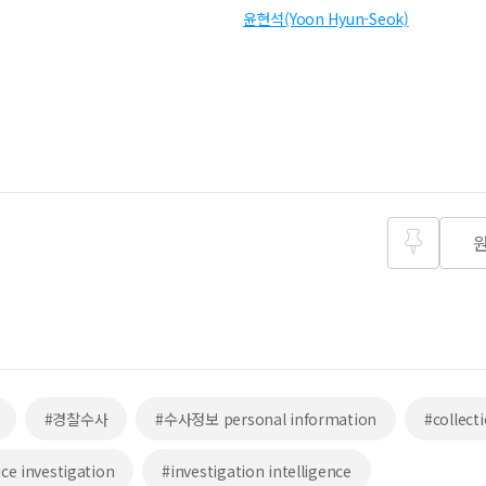
윤현석(Yoon Hyun-Seok)
즐겨찾
기
#경찰수사
#수사정보 personal information
#collect
ice investigation
#investigation intelligence