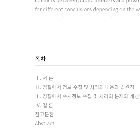
conflicts between public interests and private
for different conclusions depending on the v
e prioritized as a principle for solutions when
to interfere or the limit of the obligation not
cific circumstances relating to the matter in
formation as well as the efficiency of works 
information on the police investigation, whil
목차
on by police.
Ⅰ. 서 론
Ⅱ. 경찰에서 정보 수집 및 처리의 내용과 법원칙
Ⅲ. 경찰에서 수사정보 수집 및 처리의 문제와 개
Ⅳ. 결 론
참고문헌
Abstract