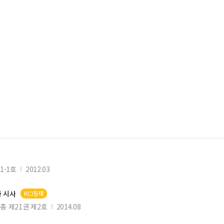
1-1호
2012.03
 시사
KCI등재
총 제21권 제2호
2014.08