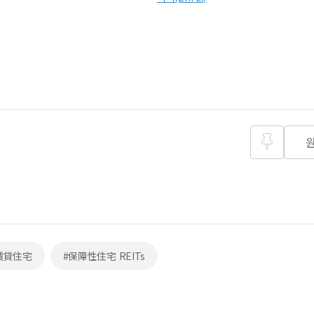
즐겨찾
기
賃貸住宅
#保障性住宅 REITs