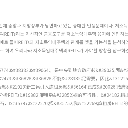
현재 중앙과 지방정부가 당면하고 있는 중대한 민생문제이다. 저소
여REITs라는 혁신적인 금융도구를 저소득임대주택 융자에 인입하는
를 예로 들어REITs와 저소득임대주택의 관계를 맺을 가능성을 분석
고로 하여 우리나라 저소득임대주택의REITs가 가야할 방향을 탐구하
774;&#38382;&#39064;，是中央到地方政府必&#39035;面&#2
#36828;&#36828;不能&#28385;足需要，因此&#31215;&#2
31181;金融&#21019;新工具引入廉租房融&#36164;已成&#20026
，分析REITs&#19982;廉租房&#32852;姻的可行性，&#2418
;山之石，&#35797;&#22270;探&#35752;我&#22269;廉租房REIT