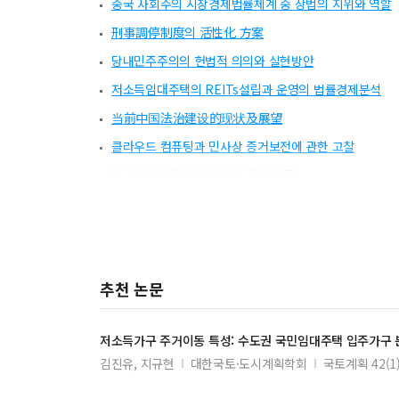
중국 사회주의 시장경제법률체계 중 상법의 지위와 역할
刑事調停制度의 活性化 方案
당내민주주의의 헌법적 의의와 실현방안
저소득임대주택의 REITs설립과 운영의 법률경제분석
当前中国法治建设的现状及展望
클라우드 컴퓨팅과 민사상 증거보전에 관한 고찰
미국의 디지털 음성송신에 관한 연구
중국 집단협상제도의 현황, 문제점 및 입법대책
세계민주주의가 국가 정체성에 미치는 함의에 관한 연구
보험소비자보호에 관한 연구
추천 논문
저소득
가구 주거이동 특성: 수도권 국민
임대주택
입주가구 
김진유, 지규현
대한국토·도시계획학회
국토계획 42(1