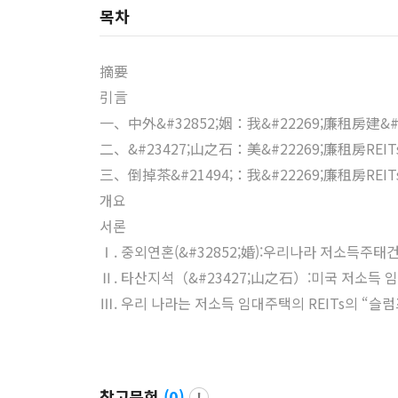
목차
摘要
引言
一、中外&#32852;姻：我&#22269;廉租房建&#35
二、&#23427;山之石：美&#22269;廉租房REITs的
三、倒掉茶&#21494;：我&#22269;廉租房REITs
개요
서론
Ⅰ. 중외연혼(&#32852;婚):우리나라 저소득주태
Ⅱ. 타산지석（&#23427;山之石）:미국 저소득 
Ⅲ. 우리 나라는 저소득 임대주택의 REITs의 “
참고문헌
(
0
)