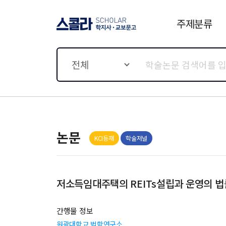
주제분류
스콜라 SCHOLAR 학지사·
교보문고
전체
논문
KCI등재
학술저널
저소득임대주택의 REITs설립과 운영의 
간행물 정보
원광대학교 법학연구소