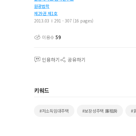
원광법학
제29권 제1호
2013.03
291 - 307 (16 pages)
이용수
59
인용하기
공유하기
키워드
#저소득임대주택
#보장성주택 廉租房
#