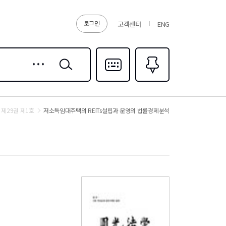
로그인
고객센터
ENG
상세
검색
검색
다국어입력
즐겨찾기
0
제29권 제1호
저소득임대주택의 REITs설립과 운영의 법률경제분석