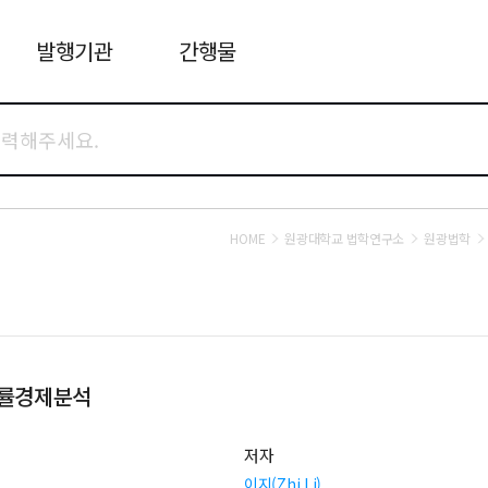
발행기관
간행물
HOME
원광대학교 법학연구소
원광법학
법률경제분석
저자
이지(Zhi Li)