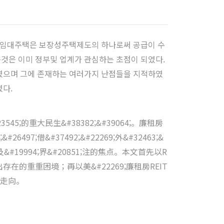
득임대주택은 보장성주택제도의 하나로써 공급이 수
것은 이미 정부및 업계가 관심하는 초점이 되였다.
하였으며 그에 존재하는 여러가지 난점들을 지적하였
였다.
3545;的重大民生&#38382;&#39064;。廉租房
6497;借&#37492;&#22269;外&#32463;&
;政府及&#19994;界&#20851;注的焦点。本文首先以R
2;指出存在的重重困境；再以美&#22269;廉租房REIT
s的走向。