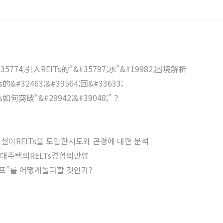
774;引入REITs的“&#35797;水”&#19982;困境解析
&#32463;&#39564;回&#33633;
如何突破“&#29942;&#39048;”？
건설이REITs을 도입한시도와 곤경에 대한 분석
임대주택의RELTs경험의반향
슬럼프”를 어떻게돌파할 것인가?