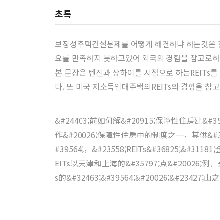
초록
보장성주택건설문제를 어떻게 해결하냐 하는것은 
요를 만족하지 못하고있어 외국의 경험을 참고로하
본 문장은 텐진과 상하이를 시점으로 하는REITs
다. 또 미국 저소득임대주택의REITs의 경험을 참
&#24403;前如何解&#20915;保障性住房建&#35
作&#20026;保障性住房中的制度之一，其供&#32473;&
#39564;，&#23558;REITs&#36825;&#
EITs以天津和上海的&#35797;点&#20026;例
s的&#32463;&#39564;&#20026;&#23427