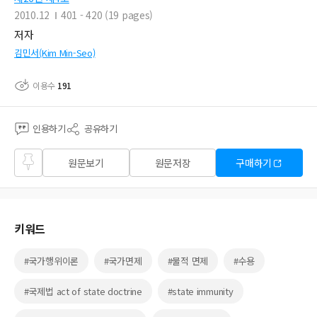
2010.12
401 - 420 (19 pages)
저자
김민서(Kim Min-Seo)
이용수
191
인용하기
공유하기
즐겨
원문보기
원문저장
구매하기
찾기
키워드
#국가행위이론
#국가면제
#물적 면제
#수용
#국제법 act of state doctrine
#state immunity