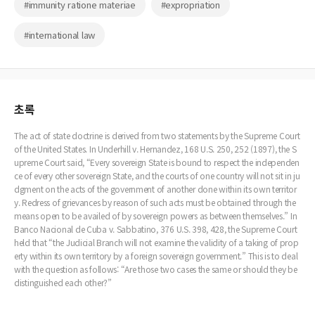
#immunity ratione materiae
#expropriation
#international law
초록
The act of state doctrine is derived from two statements by the Supreme Court
of the United States. In Underhill v. Hernandez, 168 U.S. 250, 252 (1897), the S
upreme Court said, “Every sovereign State is bound to respect the independen
ce of every other sovereign State, and the courts of one country will not sit in ju
dgment on the acts of the government of another done within its own territor
y. Redress of grievances by reason of such acts must be obtained through the
means open to be availed of by sovereign powers as between themselves.” In
Banco Nacional de Cuba v. Sabbatino, 376 U.S. 398, 428, the Supreme Court
held that “the Judicial Branch will not examine the validity of a taking of prop
erty within its own territory by a foreign sovereign government.” This is to deal
with the question as follows: “Are those two cases the same or should they be
distinguished each other?”