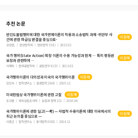
당사자소송
독일의 환자사전의사표시법
추천 논문
类型化视野下撤销诉讼适用对象的重新界定
보호감호의 재도입론에 대한 검토
반인도불법
행위
에 대한
국가
면제
이론
의 적용과 소송법적 과제 -위안부 사
미등재
건에 관한 하급심 판결을 중심으로-
中国劳动合同法的立法现状与热点问题
강은현,
한양법학회
한양법학 33(1)
2022.02
민간투자사업에 있어서 법령변경에 따른 위험과 그 배분
국가
행위
(State Action) 확장
이론
의 수용 가능성과 한계 ― 특히 평등권
선행자백과 등가치진술의 이론
미등재
보장과 관련하여 ―
이재희
한국공법학회
공법연구 41(3)
2013.02
국가행위이론
의 다의성과 미국의
국가행위이론
미등재
김민서
법학연구소
원광법학 26(4)
2010.12
미국헌법상
국가행위이론
에 관한 고찰
미등재
조규범
국회입법조사처
입법과 정책 2(1)
2010.06
국가행위이론
에 관한 일고(一考) — 사법적 수용
이론
에 대한 미국에서의
미등재
최근 논의를 중심으로 —
이종근
법학연구소
동아법학 0(65)
2014.11