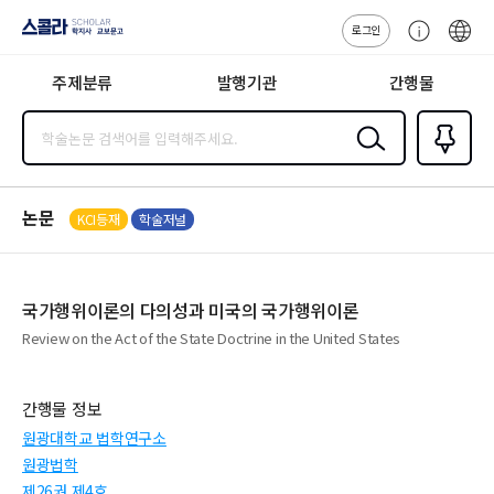
로그인
스콜라
고
ENG
SCHOLAR 학
객
지사·교보문고
주제분류
발행기관
간행물
센
터
검색
즐겨찾
기
0
논문
KCI등재
학술저널
국가행위이론의 다의성과 미국의 국가행위이론
Review on the Act of the State Doctrine in the United States
간행물 정보
원광대학교 법학연구소
원광법학
제26권 제4호