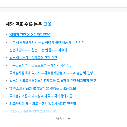
해당 권호 수록 논문
(
20
)
‘실질적 관련’은 어디까지인가?
일본 형사재판에서의 국민 참여에 관한 쟁점과 그 시사점
헌법재판에서의 헌법 또는 법률의 해석 적용
일본 아동부양수당제도에 관한 연구
이주근로자의 건강권보호의 문제점과 개선방안
국제상사중재에 있어서 무국적중재판정의 의의와 승인 및 집행
일본의 상표불사용취소심판제도와 그 특징에 관한 비교법적 연구
转基因农产品对粮食安全的影响及其法律规制
국가행위이론의 다의성과 미국의 국가행위이론
의료관광에 따른 의료분쟁에 있어서 국제재판관할
洗钱罪上游犯罪的立法比较研究
형사절차상 연하물 강제배출의 허용성과 그 한계
펼치기
当代中国宪法发展的新领域