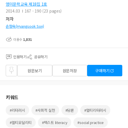
영미문학교육 제18집 1호
2014.03
167 - 190 (23 pages)
저자
손향숙(Hyangsook Son)
이용수
1,031
인용하기
공유하기
즐겨
원문보기
원문저장
구매하기
찾기
키워드
#리터러시
#사회적 실천
#담론
#멀티리터러시
#멀티모달리티
#텍스트 literacy
#social practice