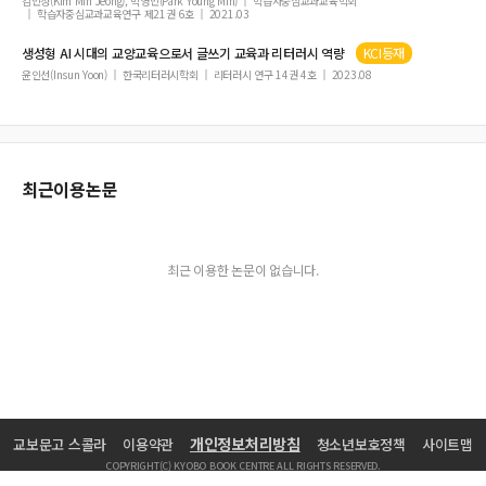
김민정(Kim Min Jeong), 박영민(Park Young Min)
학습자중심교과교육학회
학습자중심교과교육연구 제21권 6호
2021.03
생성형 AI 시대의 교양교육으로서 글쓰기 교육과
리터러시
역량
KCI등재
윤인선(Insun Yoon)
한국리터러시학회
리터러시 연구 14권 4호
2023.08
최근이용논문
최근 이용한 논문이 없습니다.
개인정보처리방침
교보문고 스콜라
이용약관
청소년보호정책
사이트맵
COPYRIGHT(C) KYOBO BOOK CENTRE ALL RIGHTS RESERVED.