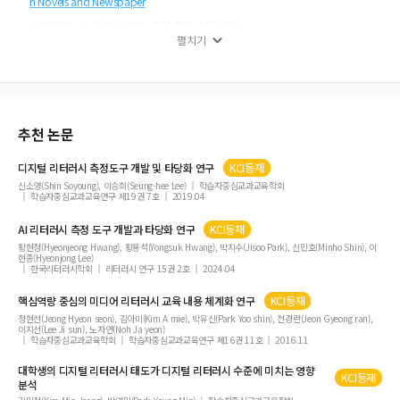
n Novels and Newspaper
스크립트(script) 기반 언어ㆍ문화 통합 수업 방안
펼치기
추천 논문
디지털
리터러시
측정도구 개발 및 타당화 연구
KCI등재
신소영(Shin Soyoung), 이승희(Seung-hee Lee)
학습자중심교과교육학회
학습자중심교과교육연구 제19권 7호
2019.04
AI
리터러시
측정 도구 개발과 타당화 연구
KCI등재
황현정(Hyeonjeong Hwang), 황용석(Yongsuk Hwang), 박지수(Jisoo Park), 신민호(Minho Shin), 이
현종(Hyeonjong Lee)
한국리터러시학회
리터러시 연구 15권 2호
2024.04
핵심역량 중심의 미디어
리터러시
교육 내용 체계화 연구
KCI등재
정현선(Jeong Hyeon seon), 김아미(Kim A mie), 박유신(Park Yoo shin), 전경란(Jeon Gyeong ran),
이지선(Lee Ji sun), 노자연(Noh Ja yeon)
학습자중심교과교육학회
학습자중심교과교육연구 제16권 11호
2016.11
대학생의 디지털
리터러시
태도가 디지털
리터러시
수준에 미치는 영향
KCI등재
분석