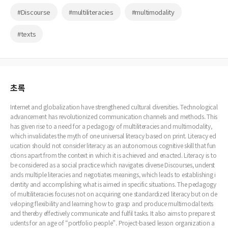
#Discourse
#multiliteracies
#multimodality
#texts
초록
Internet and globalization have strengthened cultural diversities. Technological
advancement has revolutionized communication channels and methods. This
has given rise to a need for a pedagogy of multiliteracies and multimodality,
which invalidates the myth of one universal literacy based on print. Literacy ed
ucation should not consider literacy as an autonomous cognitive skill that fun
ctions apart from the context in which it is achieved and enacted. Literacy is to
be considered as a social practice which navigates diverse Discourses, underst
ands multiple literacies and negotiates meanings, which leads to establishing i
dentity and accomplishing what is aimed in specific situations. The pedagogy
of multiliteracies focuses not on acquiring one standardized literacy but on de
veloping flexibility and learning how to grasp and produce multimodal texts
and thereby effectively communicate and fulfil tasks. It also aims to prepare st
udents for an age of “portfolio people”. Project-based lesson organization a