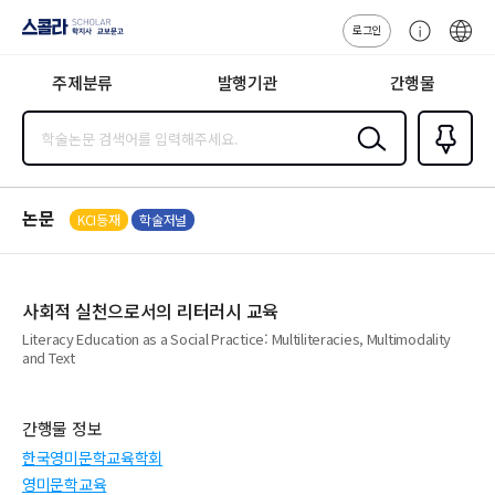
로그인
스콜라
고
ENG
SCHOLAR 학
객
지사·교보문고
주제분류
발행기관
간행물
센
터
검색
즐겨찾
기
0
논문
KCI등재
학술저널
사회적 실천으로서의 리터러시 교육
Literacy Education as a Social Practice: Multiliteracies, Multimodality
and Text
간행물 정보
한국영미문학교육학회
영미문학교육