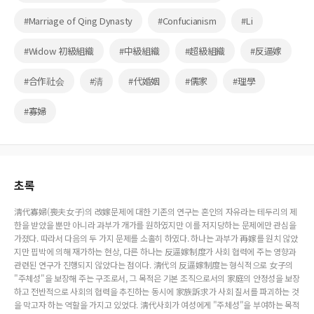
#Marriage of Qing Dynasty
#Confucianism
#Li
#Widow 初級組織
#中級組織
#超級組織
#反逼嫁
#合作社会
#清
#代婚姻
#儒家
#理學
#寡婦
초록
淸代寡婦(喪夫女子)의 改嫁문제에 대한 기존의 연구는 혼인의 자유라는 테두리의 제
한을 받았을 뿐만 아니라 과부가 개가를 원하였지만 이를 저지당하는 문제에만 관심을
가졌다. 따라서 다음의 두 가지 문제를 소홀히 하였다. 하나는 과부가 再嫁를 원치 않았
지만 핍박에 의해 재가하는 현상, 다른 하나는 反逼嫁制度가 사회 협력에 주는 영향과
관련된 연구가 진행되지 않았다는 점이다. 淸代의 反逼嫁制度는 형식적으로 女子의
"주체성"을 보장해 주는 구조로서, 그 목적은 기본 조직으로서의 家庭의 안정성을 보장
하고 전반적으로 사회의 협력을 추진하는 동시에 家族訴求가 사회 질서를 파괴하는 것
을 막고자 하는 역할을 가지고 있었다. 淸代사회가 여성에게 "주체성"을 부여하는 목적