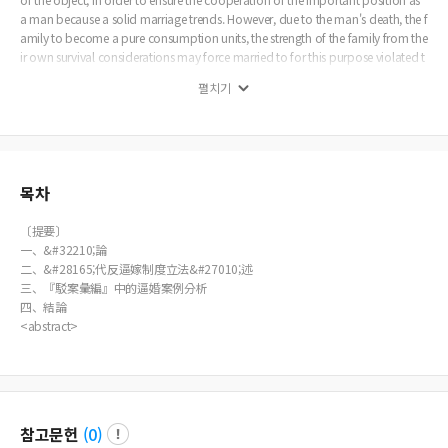
a man because a solid marriage trends. However, due to the man's death, the f
amily to become a pure consumption units, the strength of the family from the
ir own survival considerations may force married to for this purpose violated t
he Qing Dynasty anti forced to marry system exists through the affirmation of
펼치기
women's "subjectivity", to reinforce this "object" as a man "property" stabilit
y. In this process, the Qing Dynasty anti-forced to marry the most important pu
rpose is to focus on the cooperation of the entire social structure, for the prote
ction of social cooperation, which comes mainly from a different place Yame
n Gyobu uphold strictly follow the law cases the text 'statutes value', starting fr
om the collective interests of the Confucian "benevolence" and "righteousnes
목차
s" and "ritual" three-tier architecture ideal social model as a reference standar
d, as "justice must sentencing to avoid the protection of the primary groups, s
〔提要〕
econdary groups, and the whole social order too damage, circulation for "be
一、&#32210;論
nevolence" and "righteousness" and "ritual" single-level pass up the structure t
二、&#28165;代反逼嫁制度立法&#27010;述
o reconcile reasonable relationship between the interests, thus contributing to
三、『駁案彙編』中的逼婚案例分析
the realization of social cooperation.
四、結論
<abstract>
참고문헌
(
0
)