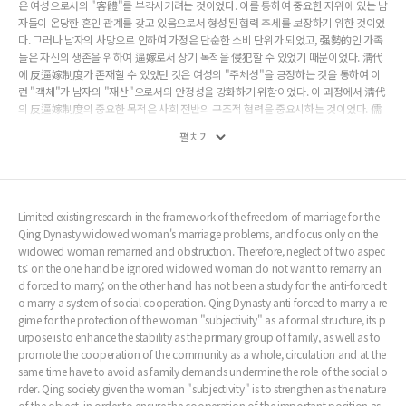
은 여성으로서의 "客體"를 부각시키려는 것이었다. 이를 통하여 중요한 지위에 있는 남
자들이 온당한 혼인 관계를 갖고 있음으로서 형성된 협력 추세를 보장하기 위한 것이었
다. 그러나 남자의 사망으로 인하여 가정은 단순한 소비 단위가 되었고, 强勢的인 가족
들은 자신의 생존을 위하여 逼嫁로서 상기 목적을 侵犯할 수 있었기 때문이었다. 淸代
에 反逼嫁制度가 존재할 수 있었던 것은 여성의 "주체성"을 긍정하는 것을 통하여 이
런 "객체"가 남자의 "재산"으로서의 안정성을 강화하기 위함이었다. 이 과정에서 淸代
의 反逼嫁制度의 중요한 목적은 사회 전반의 구조적 협력을 중요시하는 것이었다. 儒
家의 "仁", "義", "禮" 등 세 개 층으로 구성된 理想사회의 모델을 창조하여 "義&#32
펼치기
085;"을 量刑하는 표준으로 삼았다. 이는 초급 조직을 보호할 수 있는 동시에 사회 전
반적인 질서의 파괴를 피할 수 있다. 게다가 "仁", "義", "禮"에 대한 單層次의 通上達
下의 구조를 통하여 각종 이익 사이의 합리적인 관계를 조화시키고 더 나아가 사회 협
력을 추진할 수 있었다.
Limited existing research in the framework of the freedom of marriage for the
Qing Dynasty widowed woman's marriage problems, and focus only on the
widowed woman remarried and obstruction. Therefore, neglect of two aspec
ts: on the one hand be ignored widowed woman do not want to remarry an
d forced to marry; on the other hand has not been a study for the anti-forced t
o marry a system of social cooperation. Qing Dynasty anti forced to marry a re
gime for the protection of the woman "subjectivity" as a formal structure, its p
urpose is to enhance the stability as the primary group of family, as well as to
promote the cooperation of the community as a whole, circulation and at the
same time have to avoid as family demands undermine the role of the social o
rder. Qing society given the woman "subjectivity" is to strengthen as the nature
of the object, in order to ensure the cooperation of the important position as