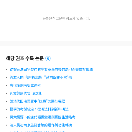
등록된 참고문헌 정보가 없습니다.
해당 권호 수록 논문
(
9
)
從黎元洪田宅契約看辛亥革命前後的房地產交易習慣法
答友人問『唐律疏議』"赦前斷罪不當"條
唐代後期南衙軍述考
判文與唐代官, 吏之別
論清代田宅買賣中"找贖"的運行機理
經學的考試統治：從明法科到新科明法
災荒視野下的唐代糧價變遷與百姓生活略考
清末民初南京旌德會館的運作與功能轉換