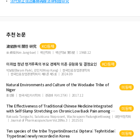
清代禁止強迫寡婦再嫁法律制度研究
추천 논문
濊貊族에 關한 硏究
KCI등재
金貞培(Kim Jung-bae)
백산학회
백산학보 第5號
1968.12
미취업 청년 캥거루족의 부모 경제적 의존 유형화 및 결정요인
KCI등재
박보람(Boram Park), 강민지(Minji Kang)
한국진로창업경영학회
한국진로창업경영학회지 제8권 제5호
2024.09
Natural Environments and Culture of the Wodaabe
Tribe
of
미등재
Niger
홍성룡
한국사진지리학회
경관과 지리 27(4)
2017.12
The Effectiveness of Traditional Chinese Medicine Integrated
미등재
with Self-Slump Stretching on Chronic Low Back Pain among Hill
Tribe
Farmers in Thailand: a pilot randomized controlled trial
Raksuda Taniguchi, Sulukkana Noiprasert, Wachiraporn Padungkiettiwong
대한약침학회
Journal of Pharmacopuncture Vol.28No.3
2025.01
Ten species of the
tribe
Trypetini(Insecta: Diptera: Tephritidae:
미등재
Trypetinae) newly recorded in Korea