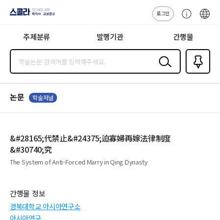
로그인
스콜라
고
ENG
SCHOLAR 학
객
지사·교보문고
주제분류
발행기관
간행물
센
터
검색
즐겨찾
기
0
논문
학술저널
&#28165;代禁止&#24375;迫寡婦再嫁法律制度
&#30740;究
The System of Anti-Forced Marry in Qing Dynasty
간행물 정보
경북대학교 아시아연구소
아시아연구