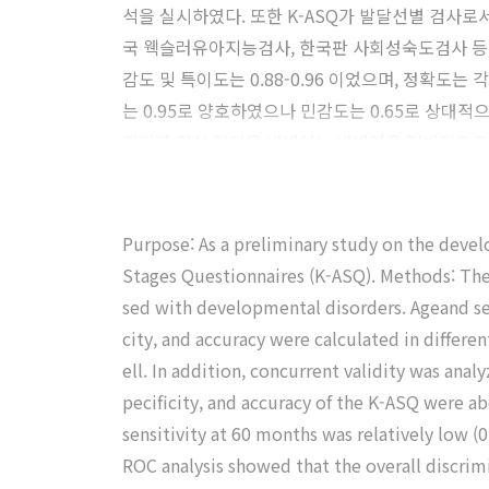
석을 실시하였다. 또한 K-ASQ가 발달선별 검사
국 웩슬러유아지능검사, 한국판 사회성숙도검사 등)과의
감도 및 특이도는 0.88-0.96 이었으며, 정확도는
는 0.95로 양호하였으나 민감도는 0.65로 상대
집단과 정상 집단을 변별하는 변별력은 전반적으로 5개
있었다. 공인타당도는 세 연령군 모두에서 준거척도
한국형 베일리발달척도의 운동척도 점수와 유의미한 상
관찰되었으나 월령별, 영역별로 차이가 있었으며, 
Purpose: As a preliminary study on the devel
의 발달을 잘 반영하고 있지 못하였다. 따라서 우
Stages Questionnaires (K-ASQ). Methods: The 
sed with developmental disorders. Ageand sex
city, and accuracy were calculated in differe
ell. In addition, concurrent validity was anal
pecificity, and accuracy of the K-ASQ were ab
sensitivity at 60 months was relatively low (0
ROC analysis showed that the overall discrimi