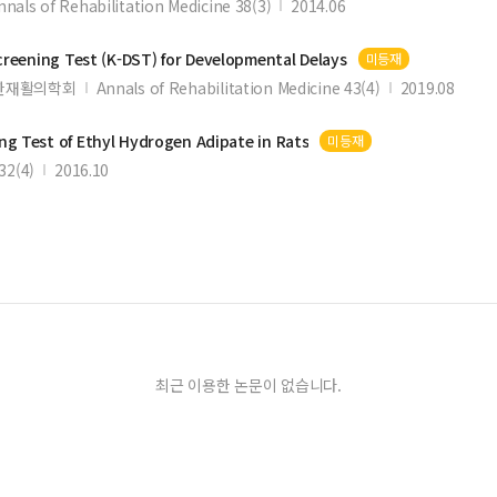
nnals of Rehabilitation Medicine 38(3)
2014.06
creening
Test
(K-DST) for
Developmental
Delays
미등재
한재활의학회
Annals of Rehabilitation Medicine 43(4)
2019.08
ing
Test
of Ethyl Hydrogen Adipate in Rats
미등재
2(4)
2016.10
최근 이용한 논문이 없습니다.