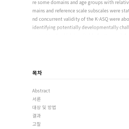
re some domains and age groups with relative
mains and reference scale subscales were stat
nd concurrent validity of the K-ASQ were abo
identifying potentially developmentally cha
ng test tool, which is suitable for Korean infa
목차
Abstract
서론
대상 및 방법
결과
고찰