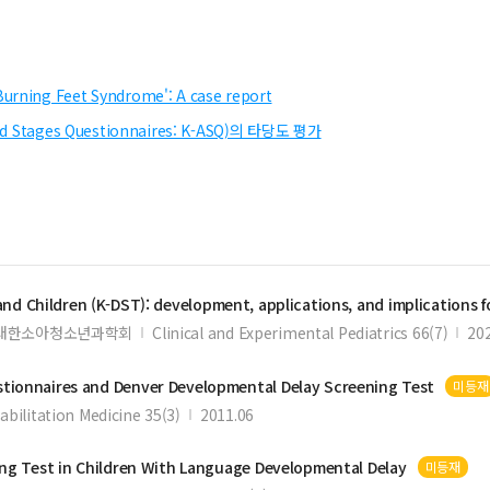
Burning Feet Syndrome': A case report
ages Questionnaires: K-ASQ)의 타당도 평가
nd Children (K-DST): development, applications, and implications for futu
대한소아청소년과학회
Clinical and Experimental Pediatrics 66(7)
20
stionnaires and Denver
Developmental
Delay
Screening
Test
미등재
abilitation Medicine 35(3)
2011.06
ing
Test
in Children With Language
Developmental
Delay
미등재