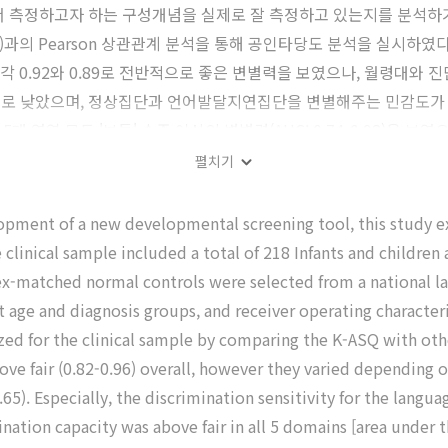
로서 측정하고자 하는 구성개념을 실제로 잘 측정하고 있는지를 분석하기
 Pearson 상관관계 분석을 통해 공인타당도 분석을 실시하였다. 
 각각 0.92와 0.89로 전반적으로 좋은 변별력을 보였으나, 월령대와
적으로 낮았으며, 정상집단과 언어발달지연집단을 변별해주는 민감도가 특
 영역 모두 '보통' 수준 이상의 변별력(AUC: 0.74-0.98)을 
와의 상관이 통계적으로 유의하긴 하였으나 대체적으로 높지 않았다.
펼치기
관관계가 없었다(r=0.27, P＞0.05). 결론: 선별검사로서 K-
공인타당도 검사 결과도 전반적으로 보통 이상의 수준이긴 하였으나, 
opment of a new developmental screening tool, this study e
리나라 어린이들의 발달을 잘 반영하는 새로운 선별검사 도구의 개발이
clinical sample included a total of 218 Infants and children
-matched normal controls were selected from a national larg
nt age and diagnosis groups, and receiver operating characte
yzed for the clinical sample by comparing the K-ASQ with other
ove fair (0.82-0.96) overall, however they varied depending o
.65). Especially, the discrimination sensitivity for the lang
nation capacity was above fair in all 5 domains [area under 