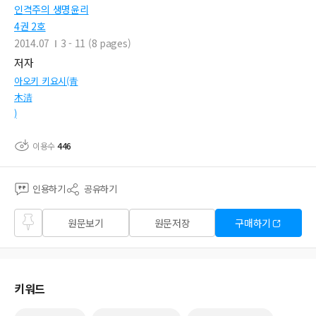
인격주의 생명윤리
4권 2호
2014.07
3 - 11 (8 pages)
저자
아오키 키요시(青
木清
)
이용수
446
인용하기
공유하기
즐겨
원문보기
원문저장
구매하기
찾기
키워드