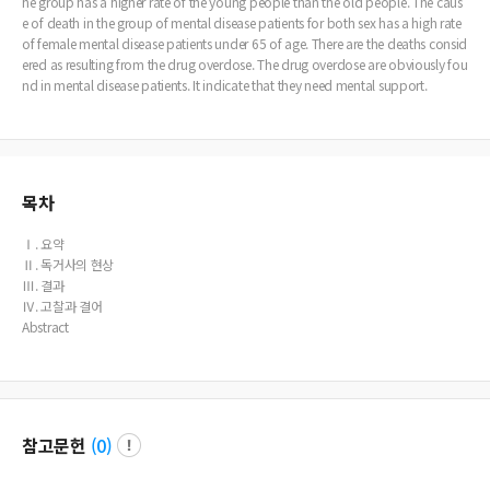
he group has a higher rate of the young people than the old people. The caus
e of death in the group of mental disease patients for both sex has a high rate
of female mental disease patients under 65 of age. There are the deaths consid
ered as resulting from the drug overdose. The drug overdose are obviously fou
nd in mental disease patients. It indicate that they need mental support.
목차
Ⅰ. 요약
Ⅱ. 독거사의 현상
Ⅲ. 결과
Ⅳ. 고찰과 결어
Abstract
참고문헌
(
0
)