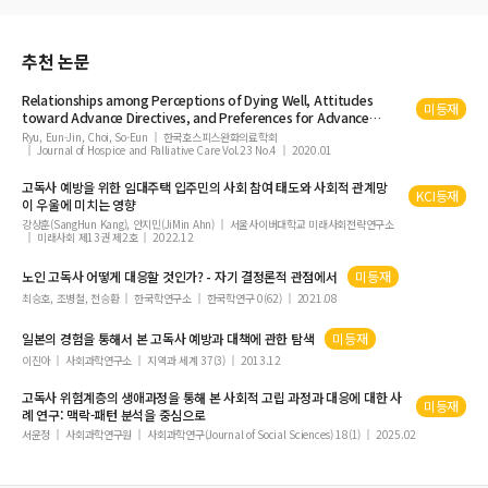
추천 논문
Relationships among Perceptions of
Dying
Well, Attitudes
미등재
toward Advance Directives, and Preferences for Advance
Directives among Elderly Living
Alone
Ryu, Eun-Jin, Choi, So-Eun
한국호스피스완화의료학회
Journal of Hospice and Palliative Care Vol.23 No.4
2020.01
고독사 예방을 위한 임대주택 입주민의 사회 참여 태도와 사회적 관계망
KCI등재
이 우울에 미치는 영향
강상훈(SangHun Kang), 안지민(JiMin Ahn)
서울사이버대학교 미래사회전략연구소
미래사회 제13권 제2호
2022.12
노인 고독사 어떻게 대응할 것인가? - 자기 결정론적 관점에서
미등재
최승호, 조병철, 전승환
한국학연구소
한국학연구 0(62)
2021.08
일본의 경험을 통해서 본 고독사 예방과 대책에 관한 탐색
미등재
이진아
사회과학연구소
지역과 세계 37(3)
2013.12
고독사 위험계층의 생애과정을 통해 본 사회적 고립 과정과 대응에 대한 사
미등재
례 연구: 맥락-패턴 분석을 중심으로
서윤정
사회과학연구원
사회과학연구(Journal of Social Sciences) 18(1)
2025.02