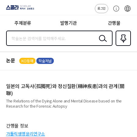
로그인
스콜라
고
ENG
SCHOLAR 학
객
지사·교보문고
주제분류
발행기관
간행물
센
터
검색
즐겨찾
기
0
논문
KCI등재
학술저널
일본의 고독사(孤獨死)와 정신질환(精神疾患)과의 관계(關
聯)
The Relations of the Dying Alone and Mental Disease based on the
Research for the Forensic Autopsy
간행물 정보
가톨릭생명윤리연구소