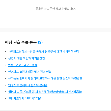
등록된 참고문헌 정보가 없습니다.
해당 권호 수록 논문
(
8
)
사전의료의향서 논란을 통해서 본 죽음에 대한 바람직한 인식
생명에 대한 책임과 자기결정권
법률ㆍ가이드라인ㆍ의료
연명의료 결정에 대한 법 제정과 현실
유기동물 안락사의 윤리적 고찰과 사례를 통한 발전적 해결방안
연명치료 법제화의 한계와 문제점
일본의 고독사(孤獨死)와 정신질환(精神疾患)과의 관계(關聯)
연명의료에서 "인격체" 개념