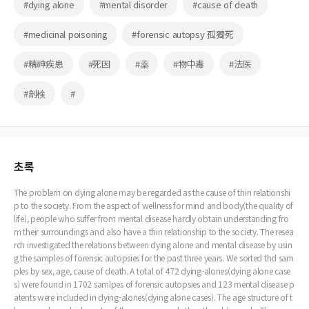
#dying alone
#mental disorder
#cause of death
#medicinal poisoning
#forensic autopsy 孤獨死
#精神疾患
#死因
#薬
#物中毒
#法医
#剖検
#
초록
The problem on dying alone may be regarded as the cause of thin relationshi
p to the society. From the aspect of wellness for mind and body(the quality of
life), people who suffer from mental disease hardly obtain understanding fro
m their surroundings and also have a thin relationship to the society. The resea
rch investigated the relations between dying alone and mental disease by usin
g the samples of forensic autopsies for the past three years. We sorted thd sam
ples by sex, age, cause of death. A total of 472 dying-alones(dying alone case
s) were found in 1702 samlpes of forensic autopsies and 123 mental disease p
atents were included in dying-alones(dying alone cases). The age structure of t