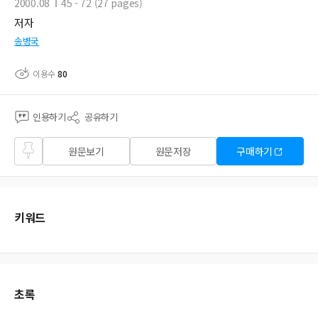
2000.08
45 - 72 (27 pages)
저자
송병국
이용수
80
인용하기
공유하기
즐겨
원문보기
원문저장
구매하기
찾기
키워드
초록