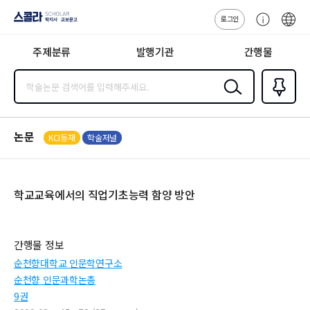
로그인
스콜라
고
ENG
SCHOLAR 학
객
지사·교보문고
주제분류
발행기관
간행물
센
터
검색
즐겨찾
기
0
논문
KCI등재
학술저널
학교교육에서의 직업기초능력 함양 방안
간행물 정보
순천향대학교 인문학연구소
순천향 인문과학논총
9권