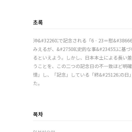
초록
沖&#32260;で記念される「6ㆍ23＝慰&#38
みえるが、&#27508;史的な事&#23455;に
るといえよう。しかし、日本本土による長い差別の&
うことを、この二つの記念日の不一致ほど明確にあ
憶」し、「記念」している「終&#25126;の日」
た。
목차