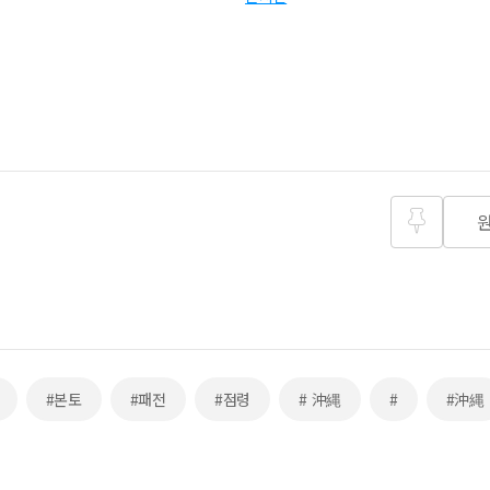
즐겨찾
기
#본토
#패전
#점령
# 沖縄
#
#沖縄