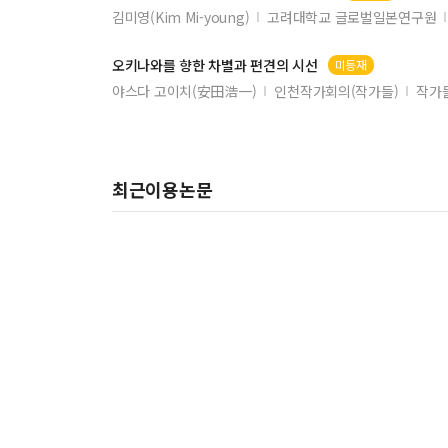
김미영(Kim Mi-young)
고려대학교 글로벌일본연구원
오키나와
를 향한 차별과 편견의 시선
미등재
야스다 고이치(安田浩一)
인천작가회의(작가들)
작가들
최근이용논문