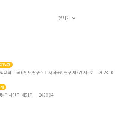
펼치기
身体
KCI등재
학대학교 국방안보연구소
사회융합연구 제7권 제5호
2023.10
등재
본역사연구 제51집
2020.04