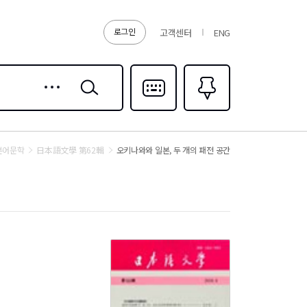
로그인
고객센터
ENG
상세
검색
검색
다국어입력
즐겨찾기
0
본어문학
日本語文學 第62輯
오키나와와 일본, 두 개의 패전 공간