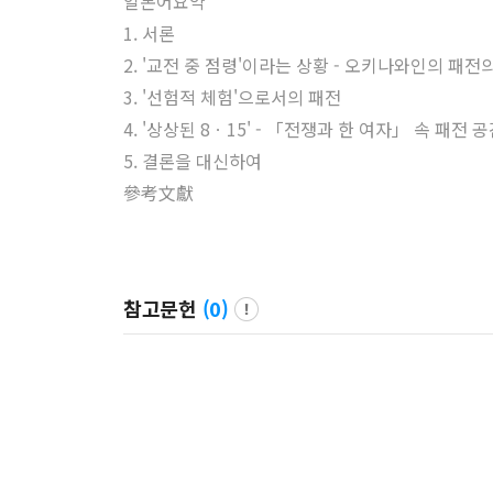
일본어요약
1. 서론
2. '교전 중 점령'이라는 상황 - 오키나와인의 패전
3. '선험적 체험'으로서의 패전
4. '상상된 8ㆍ15' - 「전쟁과 한 여자」 속 패전 
5. 결론을 대신하여
參考文獻
참고문헌
(
0
)