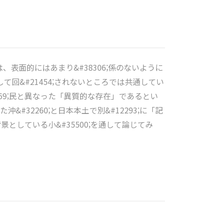
」は、表面的にはあまり&#38306;係のないように
味として回&#21454;されないところでは共通してい
2269;民と異なった「異質的な存在」であるとい
2260;と日本本土で別&#12293;に「記
背景としている小&#35500;を通して論じてみ