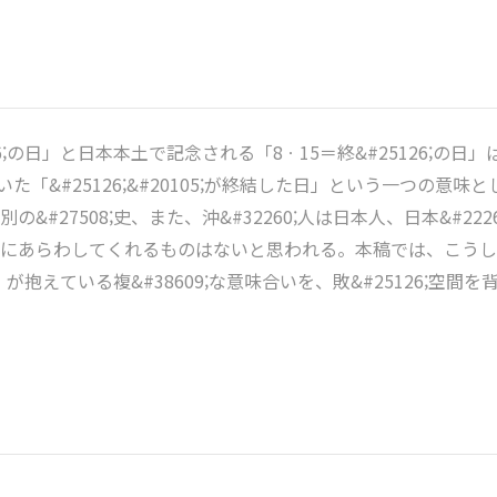
666;の日」と日本本土で記念される「8ㆍ15＝終&#25126;の日
基づいた「&#25126;&#20105;が終結した日」という一つの意
#27508;史、また、沖&#32260;人は日本人、日本&#2
らわしてくれるものはないと思われる。本稿では、こうした沖&#3
が抱えている複&#38609;な意味合いを、敗&#25126;空間を