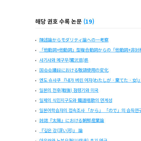
해당 권호 수록 논문
(
19
)
陳述論からモダリティ論への一考察
「他動詞+他動詞」型複合動詞からの「他動詞+非対
사기사와 메구무(鷺沢萠)론
国会会議録における敬語使用の変化
엔도 슈사쿠 『내가 버린 여자(わたしがㆍ棄てたㆍ女)』
일본의 전후(戰後) 점령기와 미국
일제의 식민지구도와 鐵道唱歌의 연계성
일본어학습자의 접속조사 「から」 「ので」의 습득연
雑誌『太陽』における朝鮮産業論
『깊은 강(深い河)』 論
아유카와 노부오(鮎川信夫) 초기 연구