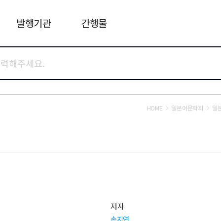
발행기관
간행물
HOME
일본어문학회
일
저자
손지연