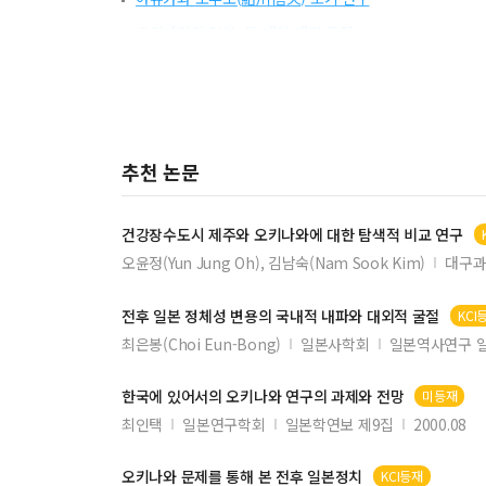
오키나와와 일본, 두 개의 패전 공간
浮舟物語における女二宮の意義考察
大川周明の思想と行動に関する一考察
식민지 '문화 전시의 장'으로서 『관광조선』
추천 논문
韓国における非日本語専攻者の日本語学習意識
近代国民国家における「国民」形成と秩序化される
건강장수도시 제주와
오키나와
에 대한 탐색적 비교 연구
隠語としての、「擬似略称」の提案
오윤정(Yun Jung Oh), 김남숙(Nam Sook Kim)
대구과
物質への情熱
전후 일본 정체성 변용의 국내적 내파와 대외적 굴절
KCI
최은봉(Choi Eun-Bong)
일본사학회
일본역사연구 일
한국에 있어서의
오키나와
연구의 과제와 전망
미등재
최인택
일본연구학회
일본학연보 제9집
2000.08
오키나와
문제를 통해 본 전후 일본정치
KCI등재