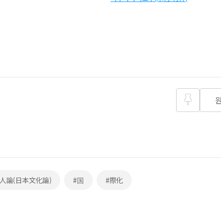
즐겨찾
기
人論(日本文化論)
#国
#際化