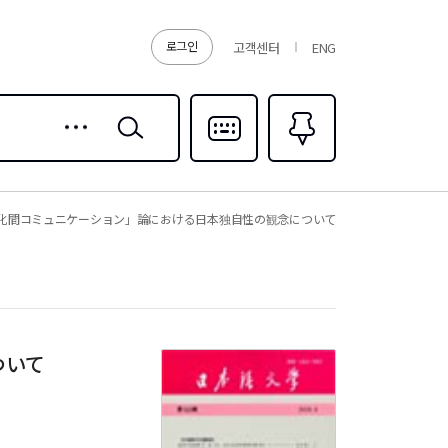
로그인
고객센터
ENG
상세
검색
검색
다국어입력
즐겨찾기
0
化間コミュニケーション」論における日本独自性の観念について
ついて