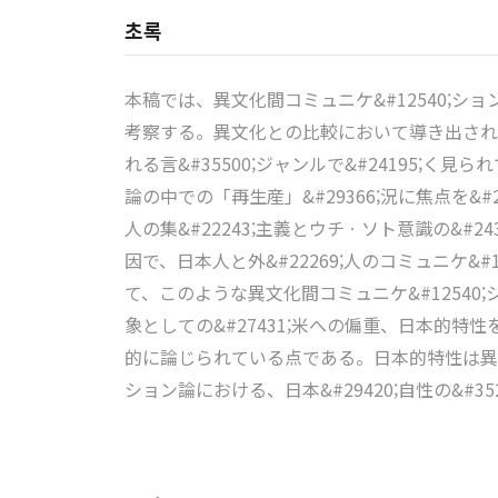
초록
本稿では、異文化間コミュニケ&#12540;ションに
考察する。異文化との比較において導き出される日
れる言&#35500;ジャンルで&#24195;く
論の中での「再生産」&#29366;況に焦点を&
人の集&#22243;主義とウチㆍソト意識の&#2
因で、日本人と外&#22269;人のコミュニケ&
て、このような異文化間コミュニケ&#12540;シ
象としての&#27431;米への偏重、日本的
的に論じられている点である。日本的特性は異文化
ション論における、日本&#29420;自性の&#