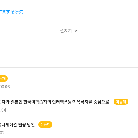
に関する研究
펼치기
自性の観念について
I등재
00.06
습자와 일본인 한국어학습자의 인터액션능력 목록화를 중심으로-
미등재
.04
식민자 2세 고바야시 마사루
니케이션 활용 방안
미등재
.02