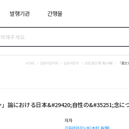
발행기관
간행물
HOME
일본어문학회
일본어문학
日本語文學 第64輯
「異文
」論における日本&#29420;自性の&#35251;念に
저자
기무라아리노부(木村 有伸)