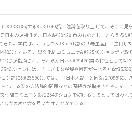
&#38306;する&#30740;究ㆍ議論を取り上 げて、そこに見られ
本の諸特性を、日本&#29420;自のものとしてとらえる&#35
見られてきた。本稿は、こうした&#35251;念の「再生産」に注目し
#24403;てている。 異文化間コミュニケ&#12540;ション
4375;さが指摘され、それらが日本&#29420;自の特性として&
#12540;ションには、さまざまな誤解や困難が生じると&#355
ョン論に&#23550;しては、 「日本人論」と同&#27096;に
特性を抽出する際の方法論的問題などの問題点が指摘される。そ
間コミュニケ&#12540;ションを妨げるものとして扱われてい
35251;念の表れ方を見いだすことができる。