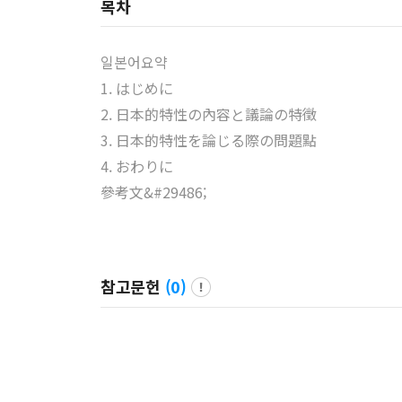
목차
일본어요약
1. はじめに
2. 日本的特性の內容と議論の特徵
3. 日本的特性を論じる際の問題點
4. おわりに
參考文&#29486;
참고문헌
(
0
)