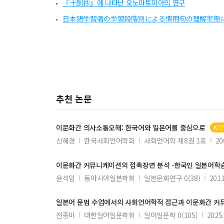
『十訓抄』에 나타난 오노마토피아의 연구
日本語学習者の学習段階別による慣用句の理解実態
近代日本の「満蒙問題」に関する一考察
일한사전의 의미기술과 일본어 학습자의 의미 인지도
하쓰세참배의 종교적 의미
스마트러닝과 일본어교육
추천 논문
아쿠타가와 류노스케의 『개화의 살인』 고찰
「異文化間コミュニケーション」論における日本独
이문화간
의사소통오해: 한국어와 일본어를 중심으로
KC
宇治十帖の「明けぐれ」論
신혜경
한국사회언어학회
사회언어학 제8권 1호
20
근대 의학 교육과 번역
丹塗矢型 神婚전승에 관한 연구
이문화간
커뮤니케이션의 접촉장면 분석 -한국인 일본어학
윤석임
동아시아일본학회
일본문화연구 0(38)
2011
재일한인 디아스포라 2세 배중도의 민족정체성의 변화와 
KSL日本語母語話者の謝罪行為に関する意識
일본어 문법 수업에서의 사회언어학적 접근과
이문화간
커뮤
조선통신사와 일본근세연극
전종미
대한일어일문학회
일어일문학 0(105)
2025