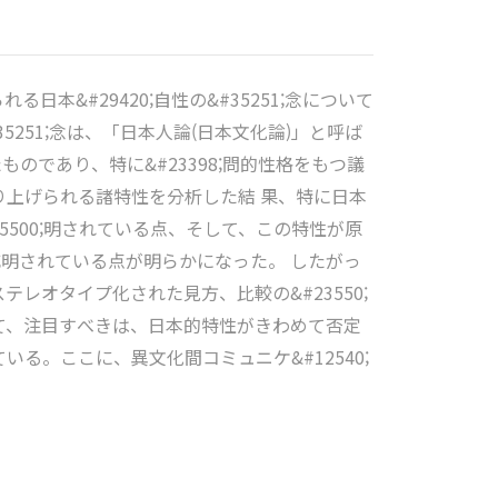
る日本&#29420;自性の&#35251;念について
251;念は、「日本人論(日本文化論)」と呼ば
たものであり、特に&#23398;問的性格をもつ議
論で取り上げられる諸特性を分析した結 果、特に日本
#35500;明されている点、そして、この特性が原
00;明されている点が明らかになった。 したがっ
、ステレオタイプ化された見方、比較の&#23550;
して、注目すべきは、日本的特性がきわめて否定
る。ここに、異文化間コミュニケ&#12540;