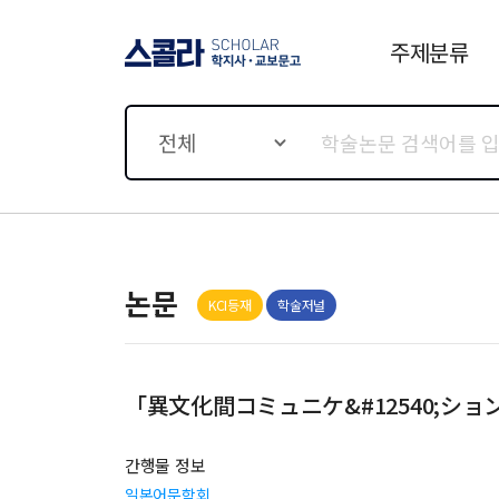
주제분류
스콜라 SCHOLAR 학지사·
교보문고
전체
논문
KCI등재
학술저널
「異文化間コミュニケ&#12540;ション
간행물 정보
일본어문학회