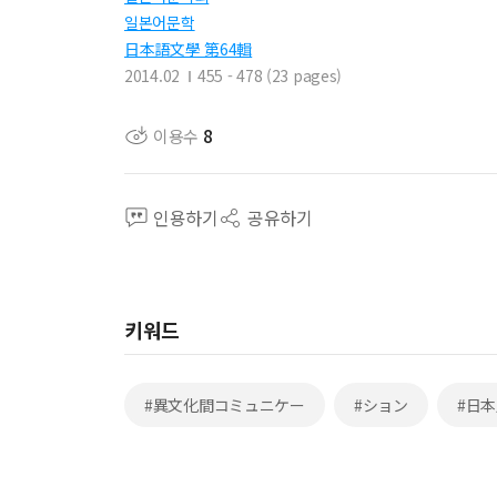
일본어문학
日本語文學 第64輯
2014.02
455 - 478 (23 pages)
이용수
8
인용하기
공유하기
키워드
#異文化間コミュニケー
#ション
#日本