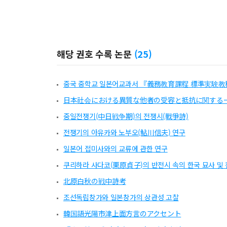
해당 권호 수록 논문
(
25
)
중국 중학교 일본어교과서 『義務教育課程 標準実験教
日本社会における異質な他者の受容と抵抗に関する
중일전쟁기(中日戦争期)의 전쟁시(戰爭詩)
전쟁기의 아유카와 노부오(鮎川信夫) 연구
일본어 접미사와의 교류에 관한 연구
쿠리하라 사다코(栗原貞子)의 반전시 속의 한국 묘사 및
北原白秋の戦中詩考
조선독립창가와 일본창가의 상관성 고찰
韓国語光陽市津上面方言のアクセント