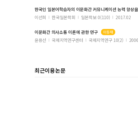
吉利支丹心得書の仮名の用字法
한국인 일본어학습자의
이문화간
커뮤니케이션 능력 향상을
近代日本におけるメレディス詩学の受容
이선희
한국일본학회
일본학보 0(110)
2017.02
이문화간
의사소통 이론에 관한 연구
미등재
윤용선
국제지역연구센터
국제지역연구 10(2)
2006
최근이용논문