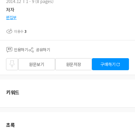
2014.12
1 - 9 (8 pages)
저자
편집부
이용수
3
인용하기
공유하기
즐겨
원문보기
원문저장
구매하기
찾기
키워드
초록