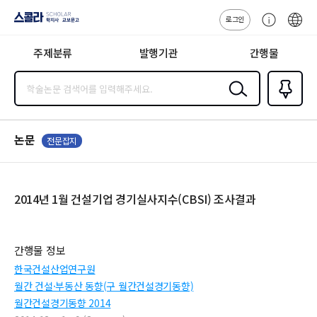
로그인
스콜라
고
ENG
SCHOLAR 학
객
지사·교보문고
주제분류
발행기관
간행물
센
터
검색
즐겨찾
기
0
논문
전문잡지
2014년 1월 건설기업 경기실사지수(CBSI) 조사결과
간행물 정보
한국건설산업연구원
월간 건설·부동산 동향(구 월간건설경기동향)
월간건설경기동향 2014