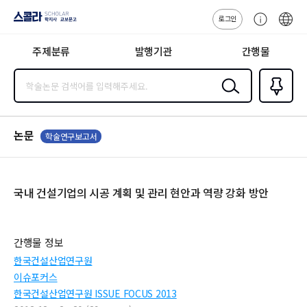
로그인
스콜라
고
ENG
SCHOLAR 학
객
지사·교보문고
주제분류
발행기관
간행물
센
터
검색
즐겨찾
기
0
논문
학술연구보고서
국내 건설기업의 시공 계획 및 관리 현안과 역량 강화 방안
간행물 정보
한국건설산업연구원
이슈포커스
한국건설산업연구원 ISSUE FOCUS 2013