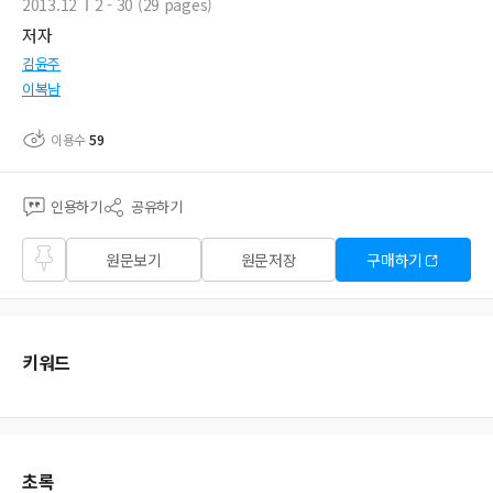
2013.12
2 - 30 (29 pages)
저자
김윤주
이복남
이용수
59
인용하기
공유하기
즐겨
원문보기
원문저장
구매하기
찾기
키워드
초록