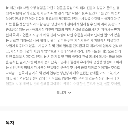
▶ 최근 해외사업 수행 경험을 가진 기업들을 중심으로 해외 진출의 성공이 글로벌 경
쟁력 확보에 달려 있으며, 시공 계획 및 관리 역량 확보가 필수 요건이라는 인식이 점차
높아지면서 관련 역량 강화의 필요성이 제기되고 있음. - 사업을 수행하는 국가마다 문
화는 물론 생산 방식과 역할 분담, 생산체계가 판이하게 달라질 수 있어 계획 및 관리의
중요성은 더욱 큼. - 해외시장 경쟁력 강화와 함께 손실을 최소화시키기 위해서는 먼저
현재 국내 기업들의 시공 계획 및 관리 역량에 대한 수준을 제대로 인식할 필요가 있음.
▶ 글로벌 기업들은 시공 계획 및 관리 업무를 위한 지침서를 전사 차원에서 마련하여
사업에 적용하고 있음. - 시공 계획 및 관리 업무를 원도급자 즉 계약자의 업무로 인식하
고, 지침서를 마련하여 18개 영역별로 기능과 역할을 정리, 내부 직원을 대상으로 정기
적인 교육을 시행하고 있음. ▶ 시공 계획 및 관리 역량이 건설 공사에 미치는 파급 영향
을 분석한 결과, 역량 확보시 공기 단축ㆍ공사비 절감에 유리하여 생산성 향상에 기여하
는 반면, 역량 미비시 재시공이 빈발하여 생산성 및 시공 품질 저하로 이어지는 것으로
나타남. - 결국 시공 계획 및 관리 업무는 생산성과 매우 밀접한 관계를 가지고 있어, 계
획 및 관리역량은 건설사업에 다각적으로 영향을 끼칠 수밖에 없는 실정임. ▶ 국내 기
업들의 시공 계획 및 관리 실태를 파악하기 위하여 수행한 설문조사 결과, 설문 주체별,
발주 방식별로 범위 및 수행 주체에 대한 인식 차이가 나타남. - 시공 계획 및 관리 업무
펼치기
의 수행 범위를 묻는 설문조사 결과, 응답자 대다수는 시공 계획 및 관리를 시공(현장)
단계에서 이루어지는 업무로 응답함. - 업무 수행 주체에 대해서는 설문 응답 주체별로
업무 영역에 따라 다소 차이를 보이긴 했지만, 대체적으로 원도급자 주도로 발주자, 하
도급자 공동 수행하는 업무로 인식 - 국내 건설기업의 경우 기업 차원의 시공 계획 및 관
리 지침은 거의 갖추지 않고 있음. 일부 기업은 주로 시공 단계 업무에 국한하여 본부 차
원에서 운영하고 있는 것으로 조사됨. ▶ 시공 계획 및 관리 역량 강화는 국내 기업이 해
목차
외 시장에서 경쟁력을 높일 수 있는 길이며, 산업 및 정부 차원의 지원책을 마련하는 것