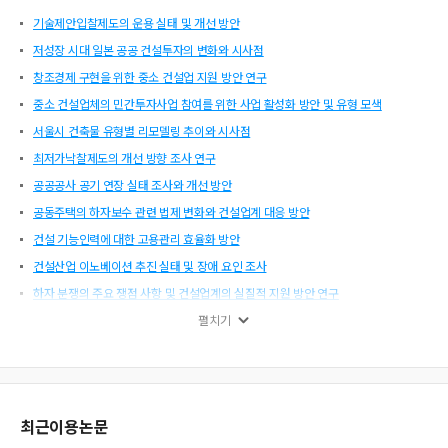
기술제안입찰제도의 운용 실태 및 개선 방안
저성장 시대 일본 공공 건설투자의 변화와 시사점
창조경제 구현을 위한 중소 건설업 지원 방안 연구
중소 건설업체의 민간투자사업 참여를 위한 사업 활성화 방안 및 유형 모색
서울시 건축물 유형별 리모델링 추이와 시사점
최저가낙찰제도의 개선 방향 조사 연구
공공공사 공기 연장 실태 조사와 개선 방안
공동주택의 하자보수 관련 법제 변화와 건설업계 대응 방안
건설 기능인력에 대한 고용관리 효율화 방안
건설산업 이노베이션 추진 실태 및 장애 요인 조사
하자 분쟁의 주요 쟁점 사항 및 건설업계의 실질적 지원 방안 연구
현행 부정당업자제재제도의 문제점 및 개선 방안
펼치기
재해 예방을 위한 건설안전시스템 구축 방안
상습 체불 건설업자 공표 제도 도입 방안
주계약자공동도급제도 보완 방안
최근이용논문
성숙기 산업의 특성 및 기업 대응 전략 고찰과 국내 건설기업에의 시사점