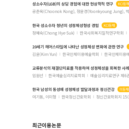
성소수자(LGB)의 상담 경험에 대한 현상학적 연구
KCI등
공춘옥(Choonok Kong), 정윤경(Yoonkyoung Jung), 박
한국 성소수자 청년의
성정체성
형성 경험
KCI등재
정혜숙(Chong Hye-Suk)
한국사회복지질적연구학회
20세기 헤어스타일에 나타난
성정체성
변화에 관한 연구
김윤(Kim Yun)
한국인체미용예술학회
한국인체미용예
교류분석의 재결단치료를 적용하여
성정체성
을 회복한 사
임원선
한국예술심리치료학회
예술심리치료연구 제6권
한국 남성의 동성애
성정체성
발달과정과 정신건강
미등재
여기동, 이미형
한국정신간호학회
정신간호학회지 15(
최근이용논문