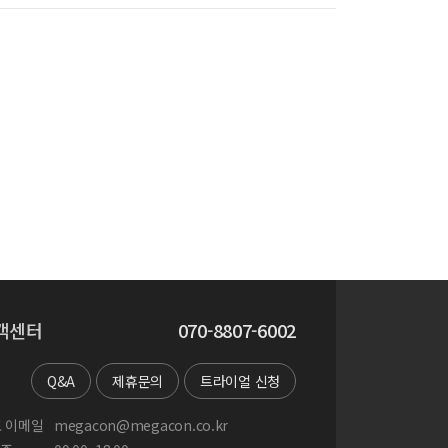
객센터
070-8807-6002
Q&A
제휴문의
트라이얼 신청
 이메일
megacon@megacon.co.kr