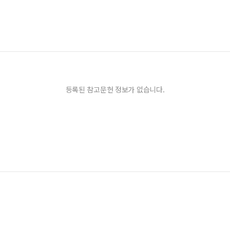
등록된 참고문헌 정보가 없습니다.