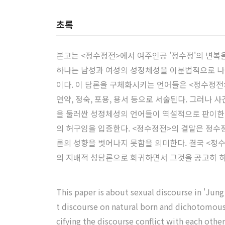
초록
본고는 <정수정전>에서 여주인공 '정수정'의 변복
하나는 남성과 여성의 성정체성을 이분법적으로 나
이다. 이 담론을 구체화시키는 언어들은 <정수정전
연약, 정숙, 포용, 용서 등으로 서술된다. 그러나 
을 둘러싼 성정체성의 언어들이 역설적으로 판이한
의 허구임을 입증한다. <정수정전>의 결말은 정수
론의 성향을 벗어나지 못함을 의미한다. 결국 <정
의 지배적 성담론으로 회귀하면서 그것을 공고히 하
This paper is about sexual discourse in 'Jun
t discourse on natural born and dichotomous 
cifying the discourse conflict with each oth