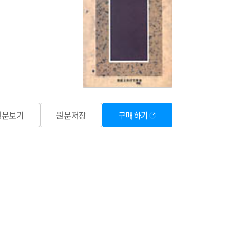
원문보기
원문저장
구매하기