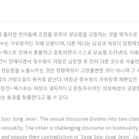
을 둘러싼 언어들에 초점을 맞추어 성담론을 고찰하는 것을 목적으로 
누는 가부장적인 지배 담론이며, 다른 하나는 남성과 여성의 성정체
> 텍스트 안에서 충돌하고 갈등하면서 스스로 모순을 드러낸다. 지배
사건이 전개되면서 정수정의 자질은 남장한 후 전혀 다른 것으로 서술된다.
 성담론을 노출시키는 것은 성정체성이 고정불변한 것이 아니며 그 
정의 가정으로의 복귀로 끝난다. 여장군 정수정의 가부장제 재편입은
수정전> 텍스트는 여성의 생득적이고 본질주의적인 성정체성의 균열점
는 효과를 창출한다고 볼 수 있다.
g Soo-Jung Jeon'. The sexual discourse divides into two clas
sexuality. The other is challenging discourse on bisexuality
er and expose their contradiction in 'Jung Soo-Jung Jeon'. J