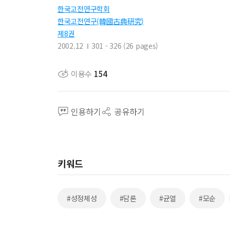
한국고전연구학회
한국고전연구(韓國古典硏究)
제8권
2002.12
301 - 326 (26 pages)
이용수
154
인용하기
공유하기
키워드
#성정체성
#담론
#균열
#모순