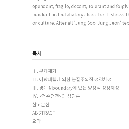
ependent, fragile, decent, tolerant and forgi
pendent and retaliatory character. It shows th
or culture. After all 'Jung Soo-Jung Jeon' te
목차
Ⅰ. 문제제기
Ⅱ. 이항대립에 의한 본질주의적 성정체성
Ⅲ. 경계상boundary에 있는 양성적 성정체성
Ⅳ. <정수정전>의 성담론
참고문헌
ABSTRACT
요약