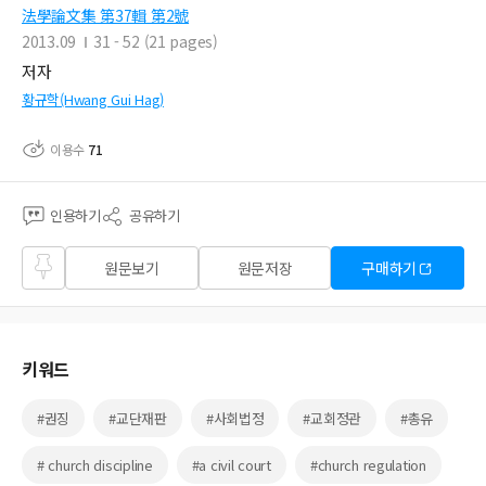
法學論文集 第37輯 第2號
2013.09
31 - 52 (21 pages)
저자
황규학(Hwang Gui Hag)
이용수
71
인용하기
공유하기
즐겨
원문보기
원문저장
구매하기
찾기
키워드
#권징
#교단재판
#사회법정
#교회정관
#총유
# church discipline
#a civil court
#church regulation