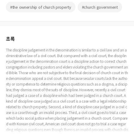
#the ownership of church property
#church government
초록
The discipline judgement in the denomination is similar to a civil law and an a
dministrative law of a civil court. But compared with a civil court, the disciplin
e judgement in the denomination court is a discipline action to correct church
congregation including pastors and elders violating the church government an
d Bible. Those who are not subjective to the final decision of church court in th
e denomination appeal a civil court. But because secular courts lack the autho
rity or competence to determine religious questions such as a dogma, a discip
line, they dismiss most of the suits of discipline. However, recently a civil court
had judged a case of a discipline which had been judged in a church court. A
kind of discipline case judged as a civil court is a case with a legal relationship
related to church property. Second, a kind of discipline case judged in a civil c
ase is a case through an invalid process. Third, a civil court goes to trial a case
which lacks social justice when placing judgement in a church court. Compare
d with Korean civil court, American civil court does not go to trial a case regar
ding religious questions even though there is an invalid process with church dis