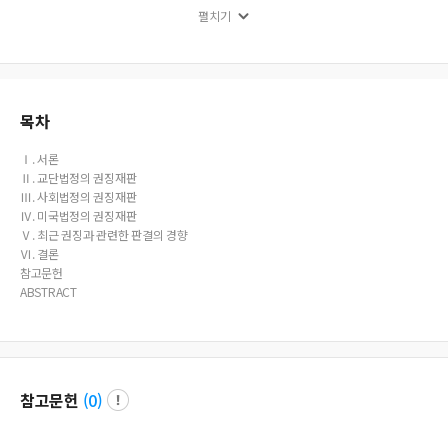
cipline. Korean supreme court also does not judge a case of discipline with mi
펼치기
nimal process problems, but judge cases with serious invalid processes. In con
clusion, this article deals with relationship between a church court and a civil c
ourt related to church discipline and emphasizes disciplinary subject changing
from denomination to church congregation according to a subject who has o
wner over church property.
목차
Ⅰ. 서론
Ⅱ. 교단법정의 권징재판
Ⅲ. 사회법정의 권징재판
Ⅳ. 미국법정의 권징재판
Ⅴ. 최근 권징과 관련한 판결의 경향
Ⅵ. 결론
참고문헌
ABSTRACT
참고문헌
(
0
)