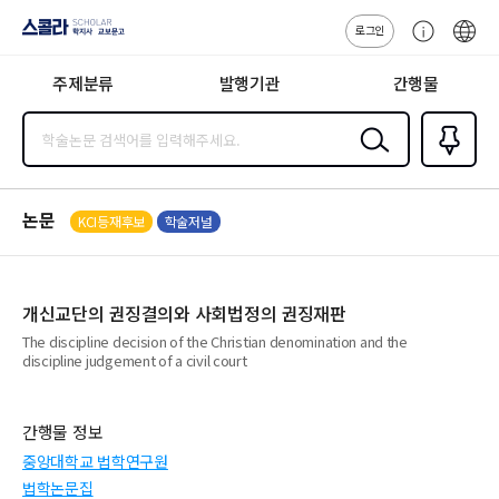
로그인
스콜라
고
ENG
SCHOLAR 학
객
지사·교보문고
주제분류
발행기관
간행물
센
터
검색
즐겨찾
기
0
논문
KCI등재후보
학술저널
개신교단의 권징결의와 사회법정의 권징재판
The discipline decision of the Christian denomination and the
discipline judgement of a civil court
간행물 정보
중앙대학교 법학연구원
법학논문집