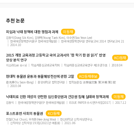
추천 논문
피임과 낙태 정책에 대한 쟁점과 과제
미등재
김동식(Dong Sik Kim), 김영택(Young Taek Kim), 이수연(Soo Yeon Lee)
한국여성정책연구원(구 한국여성개발원)
한국여성정책연구원 연구보고서 2014 연구보고서 21
2014.10
2015 개정 교육과정 고등학교 국어 교과서의 ‘한 학기 한
권
읽기’ 반영
KCI등재
양상 분석 연구
이소라(Lee so-ra)
학습자중심교과교육학회
학습자중심교과교육연구 제18권 9호
2018.04
현대적 동물
권
운동과 동물해방전선에 관한 고찰
KCI등재후보
兪先奉(Yu Seon-Bong)
중앙대학교 법학연구원
법학논문집 法學論文集 第34輯 第1號
2010.04
낙태죄로 인한 여성의 안전한 임신중단권과 건강
권
침해 실태와 정책과제
미등재
김동식
한국여성정책연구원(구 한국여성개발원)
ISSUE PAPER 수시연구사업[2017]
2017.12
포스트휴먼 사회의 동물
권
KCI등재
전철(Chul Chun), 우희종(Hee-Jong Woo)
한신대학교 신학사상연구소
신학사상 신학사상 193집(2021년 여름호)
2021.06