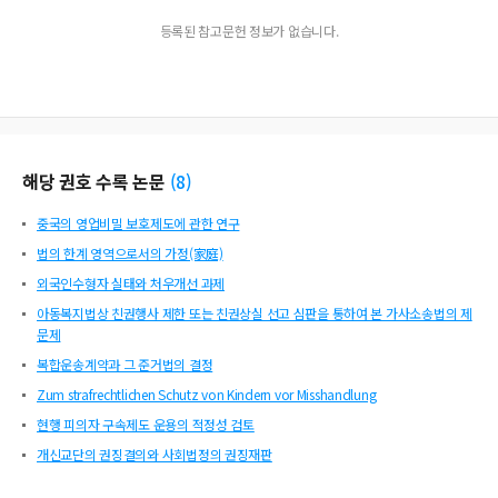
등록된 참고문헌 정보가 없습니다.
해당 권호 수록 논문
(
8
)
중국의 영업비밀 보호제도에 관한 연구
법의 한계 영역으로서의 가정(家庭)
외국인수형자 실태와 처우개선 과제
아동복지법상 친권행사 제한 또는 친권상실 선고 심판을 통하여 본 가사소송법의 제
문제
복합운송계약과 그 준거법의 결정
Zum strafrechtlichen Schutz von Kindern vor Misshandlung
현행 피의자 구속제도 운용의 적정성 검토
개신교단의 권징결의와 사회법정의 권징재판